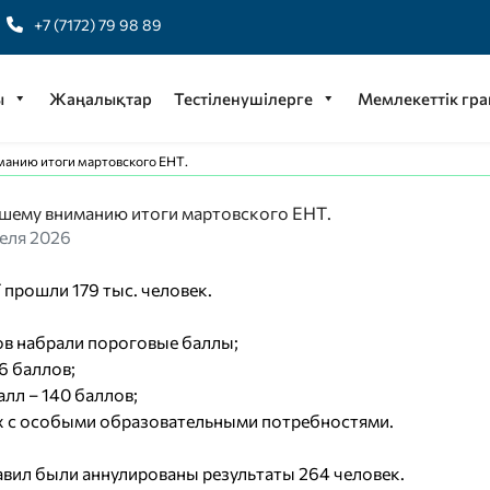
+7 (7172) 79 98 89
ы
Жаңалықтар
Тестіленушілерге
Мемлекеттік гра
манию итоги мартовского ЕНТ.
шему вниманию итоги мартовского ЕНТ.
еля 2026
прошли 179 тыс. человек.
в набрали пороговые баллы;
6 баллов;
лл – 140 баллов;
х с особыми образовательными потребностями.
авил были аннулированы результаты 264 человек.