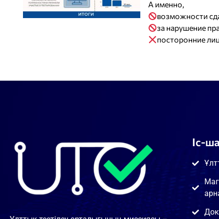
А именно,
возможности сда
за нарушение пр
посторонние лиц
Іс-ш
Ұлт
Маг
арн
Док