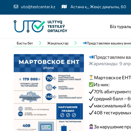
uto@testcenter.kz
Астана қ., Жеңіс даңғылы, 60
Біз турал
Басты бет
Жаңалықтар
Представляем вашему вни
Представляем ва
Жарияланды: 9 апр
Мартовское ЕНТ 
Из них:
70% абитуриенто
средний балл – 6
максимальный ба
408 тестируемы
За нарушение пр