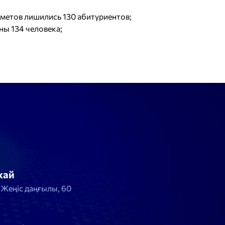
метов лишились 130 абитуриентов;
ны 134 человека;
жай
, Жеңіс даңғылы, 60