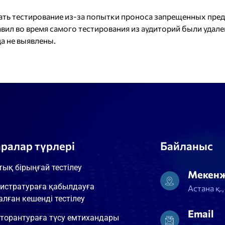
ть тестирование из-за попытки проноса запрещенных пред
авил во время самого тестирования из аудиторий были удале
а не выявлены.
аралар түрлері
Байланыс
тық бірыңғай тестілеу
Мекен
истратураға қабылдауға
Астана қ.
алған кешенді тестілеу
Email
торантураға түсу емтихандары