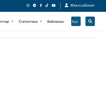
Жеке кабинет
нттар
Статистика
Байланыс