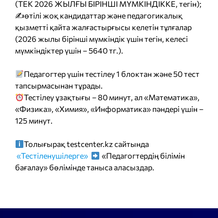
(ТЕК 2026 ЖЫЛҒЫ БІРІНШІ МҮМКІНДІККЕ, тегін);
✍️өтілі жоқ кандидаттар және педагогикалық
қызметті қайта жалғастырғысы келетін тұлғалар
(2026 жылы бірінші мүмкіндік үшін тегін, келесі
мүмкіндіктер үшін – 5640 тг.).
Педагогтер үшін тестілеу 1 блоктан және 50 тест
тапсырмасынан тұрады.
Тестілеу ұзақтығы – 80 минут, ал «Математика»,
«Физика», «Химия», «Информатика» пәндері үшін –
125 минут.
Толығырақ testcenter.kz сайтында
«Тестіленушілерге»
«Педагогтердің білімін
бағалау» бөлімінде таныса аласыздар.