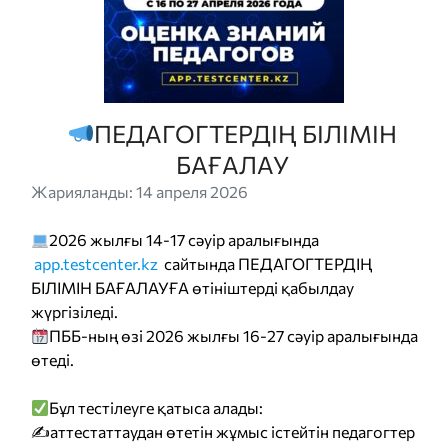
ПЕДАГОГТЕРДІҢ БІЛІМІН
БАҒАЛАУ
Жарияланды: 14 апреля 2026
2026 жылғы 14-17 сәуір аралығында
app.testcenter.kz
сайтында ПЕДАГОГТЕРДІҢ
БІЛІМІН БАҒАЛАУҒА өтініштерді қабылдау
жүргізіледі.
ПББ-ның өзі 2026 жылғы 16-27 сәуір аралығында
өтеді.
Бұл тестілеуге қатыса алады:
✍️аттестаттаудан өтетін жұмыс істейтін педагогтер