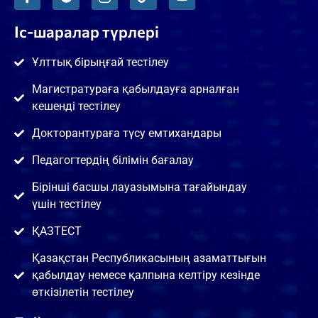
Іс-шаралар түрлері
Ұлттық бірыңғай тестілеу
Магистратураға қабылдауға арналған
кешенді тестілеу
Докторантураға түсу емтихандары
Педагогтердің білімін бағалау
Бірінші басшы лауазымына тағайындау
үшін тестілеу
ҚАЗТЕСТ
Қазақстан Республикасының азаматтығын
қабылдау немесе қалпына келтіру кезінде
өткізілетін тестілеу