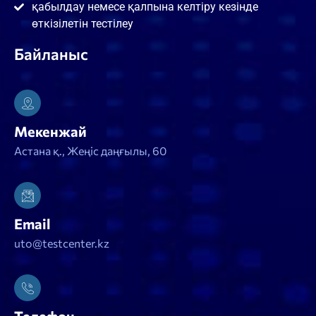
қабылдау немесе қалпына келтіру кезінде
өткізілетін тестілеу
Байланыс
Мекенжай
Астана қ., Жеңіс даңғылы, 60
Email
uto@testcenter.kz