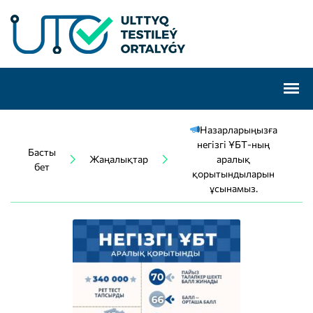
Назарларыңызға
негізгі ҰБТ-ның
Басты
Жаңалықтар
аралық
бет
қорытындыларын
ұсынамыз.