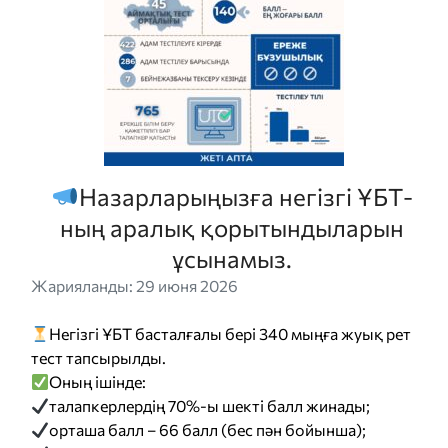
Назарларыңызға негізгі ҰБТ-
ның аралық қорытындыларын
ұсынамыз.
Жарияланды: 29 июня 2026
Негізгі ҰБТ басталғалы бері 340 мыңға жуық рет
тест тапсырылды.
Оның ішінде:
талапкерлердің 70%-ы шекті балл жинады;
орташа балл – 66 балл (бес пән бойынша);