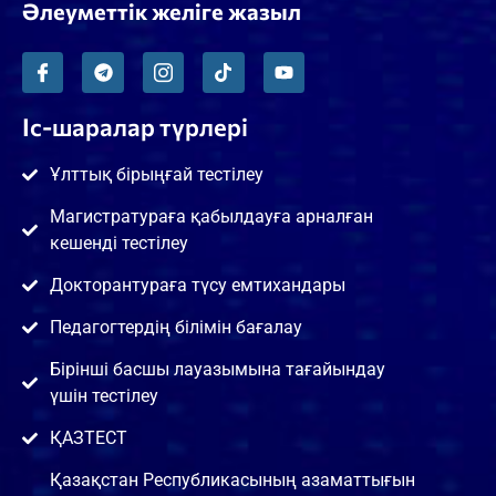
Әлеуметтік желіге жазыл
Іс-шаралар түрлері
Ұлттық бірыңғай тестілеу
Магистратураға қабылдауға арналған
кешенді тестілеу
Докторантураға түсу емтихандары
Педагогтердің білімін бағалау
Бірінші басшы лауазымына тағайындау
үшін тестілеу
ҚАЗТЕСТ
Қазақстан Республикасының азаматтығын