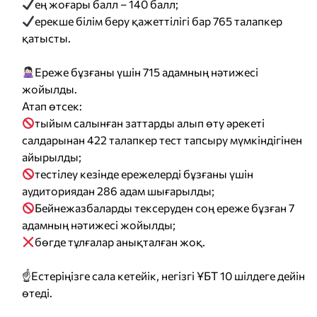
ең жоғары балл – 140 балл;
ерекше білім беру қажеттілігі бар 765 талапкер
қатысты.
Ереже бұзғаны үшін 715 адамның нәтижесі
жойылды.
Атап өтсек:
тыйым салынған заттарды алып өту әрекеті
салдарынан 422 талапкер тест тапсыру мүмкіндігінен
айырылды;
тестілеу кезінде ережелерді бұзғаны үшін
аудиториядан 286 адам шығарылды;
Бейнежазбаларды тексеруден соң ереже бұзған 7
адамның нәтижесі жойылды;
бөгде тұлғалар анықталған жоқ.
☝️Естеріңізге сала кетейік, негізгі ҰБТ 10 шілдеге дейін
өтеді.