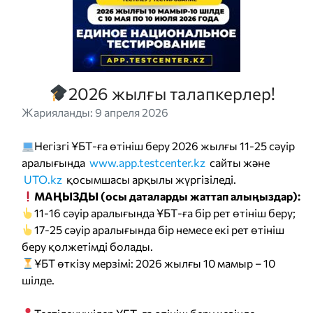
2026 жылғы талапкерлер!
Жарияланды: 9 апреля 2026
Негізгі ҰБТ-ға өтініш беру 2026 жылғы 11-25 сәуір
аралығында
www.app.testcenter.kz
сайты және
UTO.kz
қосымшасы арқылы жүргізіледі.
МАҢЫЗДЫ (осы даталарды жаттап алыңыздар):
11-16 сәуір аралығында ҰБТ-ға бір рет өтініш беру;
17-25 сәуір аралығында бір немесе екі рет өтініш
беру қолжетімді болады.
ҰБТ өткізу мерзімі: 2026 жылғы 10 мамыр – 10
шілде.