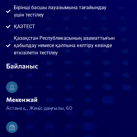
Бірінші басшы лауазымына тағайындау
үшін тестілеу
ҚАЗТЕСТ
Қазақстан Республикасының азаматтығын
қабылдау немесе қалпына келтіру кезінде
өткізілетін тестілеу
Байланыс
Мекенжай
Астана қ., Жеңіс даңғылы, 60