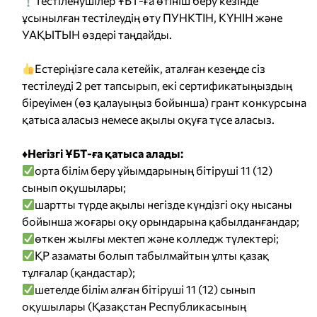
Тестіленушілер ҰБТ-ға өтініш беру кезінде
ұсынылған тестілеудің өту ПУНКТІН, КҮНІН және
УАҚЫТЫН өздері таңдайды.
Естеріңізге сала кетейік, аталған кезеңде сіз
тестілеуді 2 рет тапсырып, екі сертификатыңыздың
біреуімен (өз қалауыңыз бойынша) грант конкурсына
қатыса аласыз немесе ақылы оқуға түсе аласыз.
♦️Негізгі ҰБТ-ға қатыса алады:
орта білім беру ұйымдарының бітіруші 11 (12)
сынып оқушылары;
шартты түрде ақылы негізде күндізгі оқу нысаны
бойынша жоғары оқу орындарына қабылданғандар;
өткен жылғы мектеп және колледж түлектері;
ҚР азаматы болып табылмайтын ұлты қазақ
тұлғалар (қандастар);
шетелде білім алған бітіруші 11 (12) сынып
оқушылары (Қазақстан Республикасының