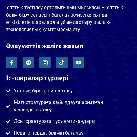
Ұлттық тестілеу орталығының миссиясы – Ұлттық
білім беру сапасын бағалау жүйесі аясында
өткізілетін шараларды ұйымдастырушылық-
технологиялық қамтамасыз ету.
Әлеуметтік желіге жазыл
Іс-шаралар түрлері
Ұлттық бірыңғай тестілеу
Магистратураға қабылдауға арналған
кешенді тестілеу
Докторантураға түсу емтихандары
Педагогтердің білімін бағалау