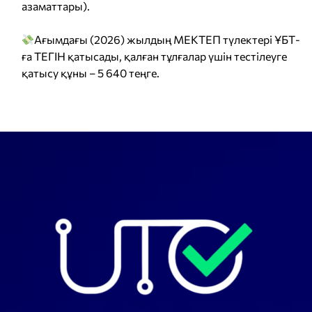
азаматтары).
Ағымдағы (2026) жылдың МЕКТЕП түлектері ҰБТ-
ға ТЕГІН қатысады, қалған тұлғалар үшін тестілеуге
қатысу құны – 5 640 теңге.