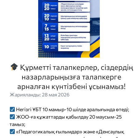
Құрметті талапкерлер, сіздердің
назарларыңызға талапкерге
арналған күнтізбені ұсынамыз!
Жарияланды: 28 мая 2026
Негізгі ҰБТ 10 мамыр-10 шілде аралығында өтеді;
ЖОО-ға құжаттарды қабылдау 20 маусым-25
тамыз;
«Педагогикалық ғылымдар» және «Денсаулық