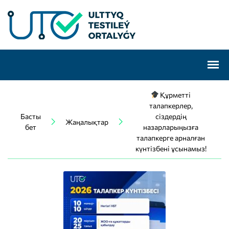
Құрметті
талапкерлер,
Басты
сіздердің
Жаңалықтар
бет
назарларыңызға
талапкерге арналған
күнтізбені ұсынамыз!