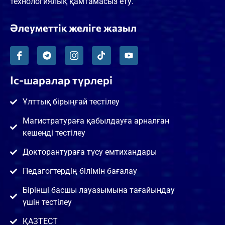
технологиялық қамтамасыз ету.
Әлеуметтік желіге жазыл
Іс-шаралар түрлері
Ұлттық бірыңғай тестілеу
Магистратураға қабылдауға арналған
кешенді тестілеу
Докторантураға түсу емтихандары
Педагогтердің білімін бағалау
Бірінші басшы лауазымына тағайындау
үшін тестілеу
ҚАЗТЕСТ