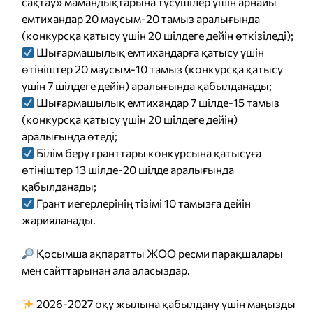
сақтау» мамандықтарына түсушілер үшін арнайы
емтихандар 20 маусым-20 тамыз аралығында
(конкурсқа қатысу үшін 20 шілдеге дейін өткізіледі);
Шығармашылық емтихандарға қатысу үшін
өтініштер 20 маусым-10 тамыз (конкурсқа қатысу
үшін 7 шілдеге дейін) аралығында қабылданады;
Шығармашылық емтихандар 7 шілде-15 тамыз
(конкурсқа қатысу үшін 20 шілдеге дейін)
аралығында өтеді;
Білім беру гранттары конкурсына қатысуға
өтініштер 13 шілде-20 шілде аралығында
қабылданады;
Грант иегерлерінің тізімі 10 тамызға дейін
жарияланады.
Қосымша ақпаратты ЖОО ресми парақшалары
мен сайттарынан ала аласыздар.
2026-2027 оқу жылына қабылдану үшін маңызды