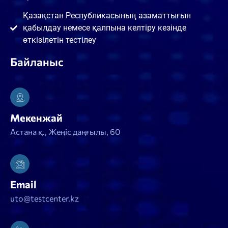
Қазақстан Республикасының азаматтығын
қабылдау немесе қалпына келтіру кезінде
өткізілетін тестілеу
Байланыс
Мекенжай
Астана қ., Жеңіс даңғылы, 60
Email
uto@testcenter.kz