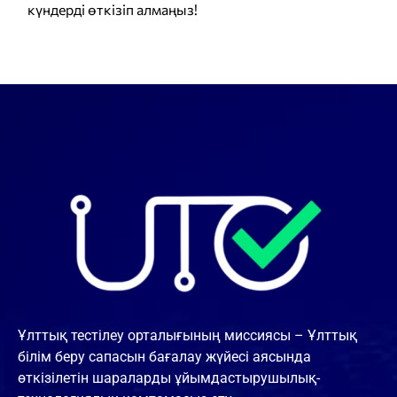
күндерді өткізіп алмаңыз!
Ұлттық тестілеу орталығының миссиясы – Ұлттық
білім беру сапасын бағалау жүйесі аясында
өткізілетін шараларды ұйымдастырушылық-