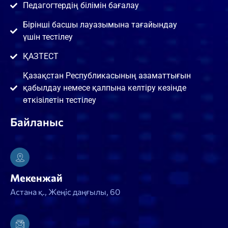
Педагогтердің білімін бағалау
Бірінші басшы лауазымына тағайындау
үшін тестілеу
ҚАЗТЕСТ
Қазақстан Республикасының азаматтығын
қабылдау немесе қалпына келтіру кезінде
өткізілетін тестілеу
Байланыс
Мекенжай
Астана қ., Жеңіс даңғылы, 60