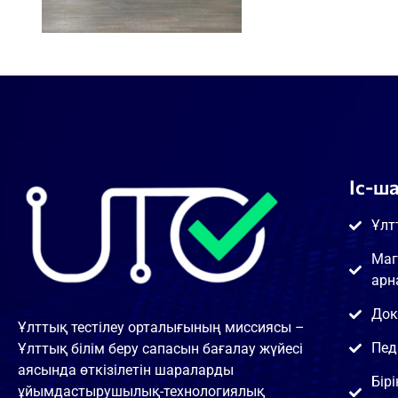
Іс-ш
Ұлт
Маг
арн
Док
Ұлттық тестілеу орталығының миссиясы –
Пед
Ұлттық білім беру сапасын бағалау жүйесі
аясында өткізілетін шараларды
Бір
ұйымдастырушылық-технологиялық