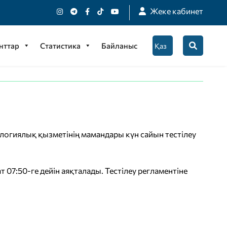
Жеке кабинет
нттар
Статистика
Байланыс
логиялық қызметінің мамандары күн сайын тестілеу
т 07:50-ге дейін аяқталады. Тестілеу регламентіне