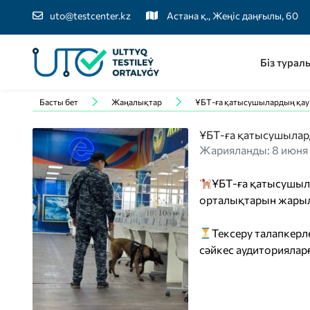
uto@testcenter.kz
Астана қ., Жеңіс даңғылы, 60
Біз турал
Басты бет
Жаңалықтар
ҰБТ-ға қатысушылардың қауіп
ҰБТ-ға қатысушылард
Жарияланды: 8 июня
ҰБТ-ға қатысушыла
орталықтарын жарыл
Тексеру талапкерле
сәйкес аудиторияларғ