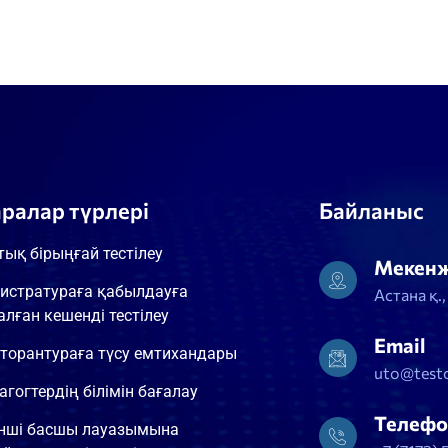
аралар түрлері
Байланыс
тық бірыңғай тестілеу
Мекен
истратураға қабылдауға
Астана қ.
алған кешенді тестілеу
Email
торантураға түсу емтихандары
uto@testc
агогтердің білімін бағалау
Телефо
інші басшы лауазымына