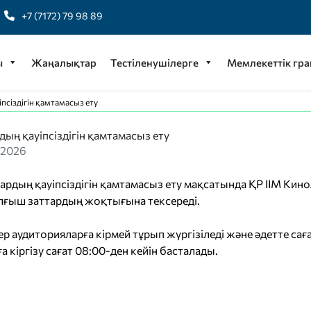
+7 (7172) 79 98 89
ы
Жаңалықтар
Тестіленушілерге
Мемлекеттік гра
сіздігін қамтамасыз ету
ың қауіпсіздігін қамтамасыз ету
 2026
рдың қауіпсіздігін қамтамасыз ету мақсатында ҚР ІІМ Кино
ғыш заттардың жоқтығына тексереді.
р аудиторияларға кірмей тұрып жүргізіледі және әдетте саға
а кіргізу сағат 08:00-ден кейін басталады.