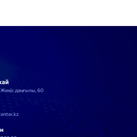
жай
, Жеңіс даңғылы, 60
enter.kz
н