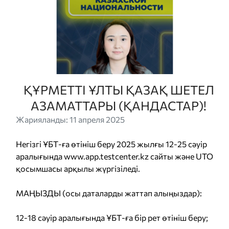
ҚҰРМЕТТІ ҰЛТЫ ҚАЗАҚ ШЕТЕЛ
АЗАМАТТАРЫ (ҚАНДАСТАР)!
Жарияланды: 11 апреля 2025
Негізгі ҰБТ-ға өтініш беру 2025 жылғы 12-25 сәуір
аралығында
www.app.testcenter.kz
сайты және UTO
қосымшасы арқылы жүргізіледі.
МАҢЫЗДЫ (осы даталарды жаттап алыңыздар):
12-18 сәуір аралығында ҰБТ-ға бір рет өтініш беру;