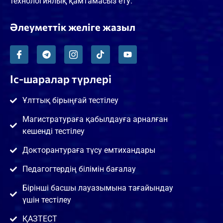
технологиялық қамтамасыз ету.
Әлеуметтік желіге жазыл
Іс-шаралар түрлері
Ұлттық бірыңғай тестілеу
Магистратураға қабылдауға арналған
кешенді тестілеу
Докторантураға түсу емтихандары
Педагогтердің білімін бағалау
Бірінші басшы лауазымына тағайындау
үшін тестілеу
ҚАЗТЕСТ