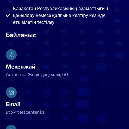
Қазақстан Республикасының азаматтығын
қабылдау немесе қалпына келтіру кезінде
өткізілетін тестілеу
Байланыс
Мекенжай
Астана қ., Жеңіс даңғылы, 60
Email
uto@testcenter.kz