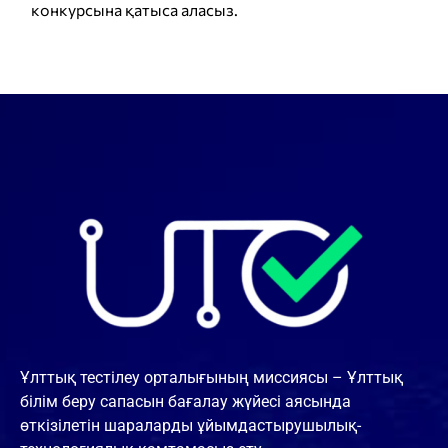
конкурсына қатыса аласыз.
Ұлттық тестілеу орталығының миссиясы – Ұлттық
білім беру сапасын бағалау жүйесі аясында
өткізілетін шараларды ұйымдастырушылық-