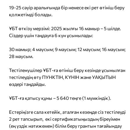
19-25 сәуір аралығында бір немесе екі рет өтініш беру
қолжетімді болады.
ҰБТ өткізу мерзімі: 2025 жылғы 16 мамыр – 5 шілде.
Сіздер үшін таңдауға 6 күн ұсынылады:
30 мамыр; 4 маусым; 9 маусым; 12 маусым; 16 маусым;
28 маусым.
Тестіленушілер ҰБТ-ға өтініш беру кезінде ұсынылған
тестілеудің өту ПУНКТІН, КҮНІН және УАҚЫТЫН
өздері таңдайды.
ҰБТ-ға қатысу құны – 5 640 теңге (1 мүмкіндік).
Естеріңізге сала кетейік, аталған кезеңде сіз тестілеуді
2 рет тапсырып, екі сертификатыңыздың біреуімен
(ең үздік нәтижемен) білім беру грантын тағайындау