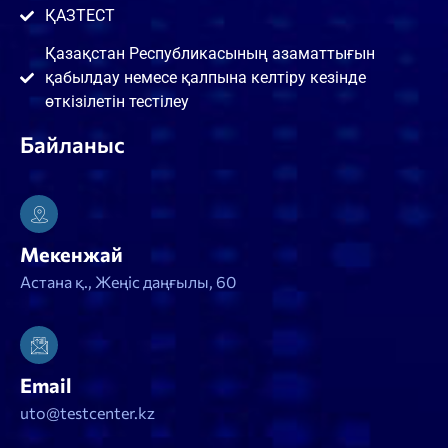
ҚАЗТЕСТ
Қазақстан Республикасының азаматтығын
қабылдау немесе қалпына келтіру кезінде
өткізілетін тестілеу
Байланыс
Мекенжай
Астана қ., Жеңіс даңғылы, 60
Email
uto@testcenter.kz