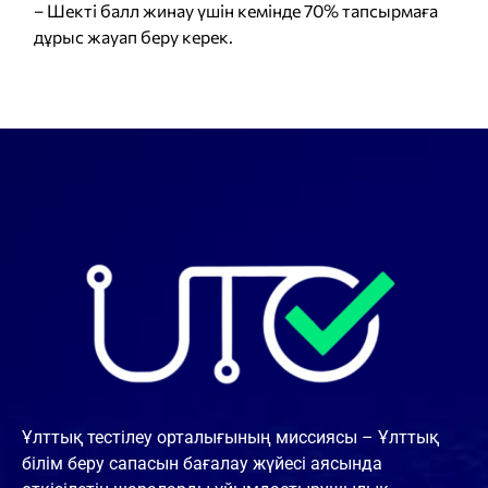
– Шекті балл жинау үшін кемінде 70% тапсырмаға
дұрыс жауап беру керек.
Ұлттық тестілеу орталығының миссиясы – Ұлттық
білім беру сапасын бағалау жүйесі аясында