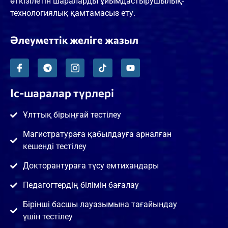
өткізілетін шараларды ұйымдастырушылық-
технологиялық қамтамасыз ету.
Әлеуметтік желіге жазыл
Іс-шаралар түрлері
Ұлттық бірыңғай тестілеу
Магистратураға қабылдауға арналған
кешенді тестілеу
Докторантураға түсу емтихандары
Педагогтердің білімін бағалау
Бірінші басшы лауазымына тағайындау
үшін тестілеу