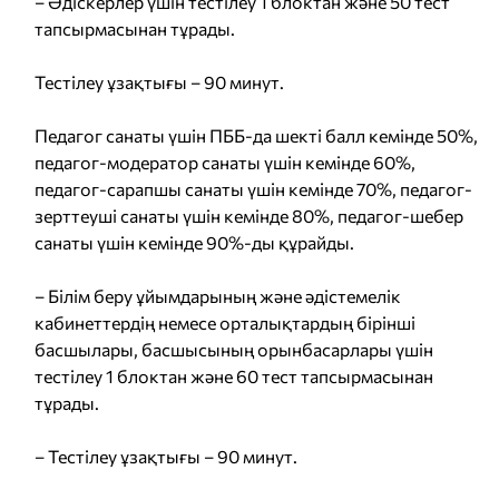
– Әдіскерлер үшін тестілеу 1 блоктан және 50 тест
тапсырмасынан тұрады.
Тестілеу ұзақтығы – 90 минут.
Педагог санаты үшін ПББ-да шекті балл кемінде 50%,
педагог-модератор санаты үшін кемінде 60%,
педагог-сарапшы санаты үшін кемінде 70%, педагог-
зерттеуші санаты үшін кемінде 80%, педагог-шебер
санаты үшін кемінде 90%-ды құрайды.
– Білім беру ұйымдарының және әдістемелік
кабинеттердің немесе орталықтардың бірінші
басшылары, басшысының орынбасарлары үшін
тестілеу 1 блоктан және 60 тест тапсырмасынан
тұрады.
– Тестілеу ұзақтығы – 90 минут.