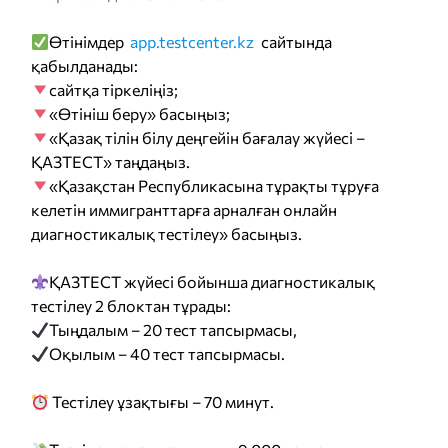
Өтінімдер
app.testcenter.kz
сайтында
қабылданады:
сайтқа тіркеліңіз;
«Өтініш беру» басыңыз;
«Қазақ тілін білу деңгейін бағалау жүйесі –
ҚАЗТЕСТ» таңдаңыз.
«Қазақстан Республикасына тұрақты тұруға
келетін иммигранттарға арналған онлайн
диагностикалық тестілеу» басыңыз.
ҚАЗТЕСТ жүйесі бойынша диагностикалық
тестілеу 2 блоктан тұрады:
Тыңдалым – 20 тест тапсырмасы,
Оқылым – 40 тест тапсырмасы.
Тестілеу ұзақтығы – 70 минут.