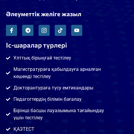
Әлеуметтік желіге жазыл
Іс-шаралар түрлері
Ұлттық бірыңғай тестілеу
Магистратураға қабылдауға арналған
кешенді тестілеу
Докторантураға түсу емтихандары
Педагогтердің білімін бағалау
Бірінші басшы лауазымына тағайындау
үшін тестілеу
ҚАЗТЕСТ