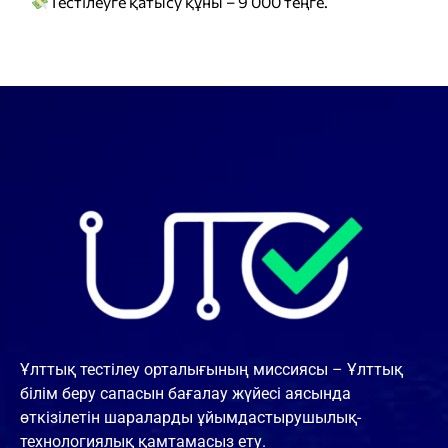
Тестілеуге қатысу құны – 9 000 теңге.
Ұлттық тестілеу орталығының миссиясы – Ұлттық
білім беру сапасын бағалау жүйесі аясында
өткізілетін шараларды ұйымдастырушылық-
технологиялық қамтамасыз ету.