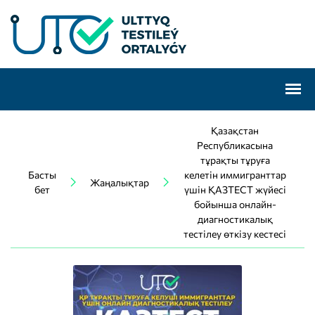
Қазақстан
Республикасына
тұрақты тұруға
Басты
келетін иммигранттар
Жаңалықтар
бет
үшін ҚАЗТЕСТ жүйесі
бойынша онлайн-
диагностикалық
тестілеу өткізу кестесі