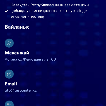
Қазақстан Республикасының азаматтығын
қабылдау немесе қалпына келтіру кезінде
өткізілетін тестілеу
Байланыс
Мекенжай
Астана қ., Жеңіс даңғылы, 60
Email
uto@testcenter.kz