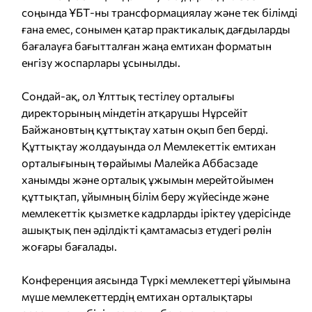
соңында ҰБТ-ны трансформациялау және тек білімді
ғана емес, сонымен қатар практикалық дағдыларды
бағалауға бағытталған жаңа емтихан форматын
енгізу жоспарлары ұсынылды.
Сондай-ақ, ол Ұлттық тестілеу орталығы
директорының міндетін атқарушы Нұрсейіт
Байжановтың құттықтау хатын оқып беп берді.
Құттықтау жолдауында ол Мемлекеттік емтихан
орталығының төрайымы Малейка Аббасзаде
ханымды және орталық ұжымын мерейтойымен
құттықтап, ұйымның білім беру жүйесінде және
мемлекеттік қызметке кадрларды іріктеу үдерісінде
ашықтық пен әділдікті қамтамасыз етудегі рөлін
жоғары бағалады.
Конференция аясында Түркі мемлекеттері ұйымына
мүше мемлекеттердің емтихан орталықтары