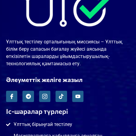
Ұлттық тестілеу орталығының миссиясы – Ұлттық
білім беру сапасын бағалау жүйесі аясында
өткізілетін шараларды ұйымдастырушылық-
технологиялық қамтамасыз ету.
Әлеуметтік желіге жазыл
Іс-шаралар түрлері
Ұлттық бірыңғай тестілеу
Магистратураға қабылдауға арналған