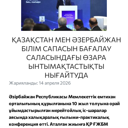
ҚАЗАҚСТАН МЕН ӘЗЕРБАЙЖАН
БІЛІМ САПАСЫН БАҒАЛАУ
САЛАСЫНДАҒЫ ӨЗАРА
ЫНТЫМАҚТАСТЫҚТЫ
НЫҒАЙТУДА
Жарияланды: 14 апреля 2026
Әзірбайжан Республикасы Мемлекеттік емтихан
орталығының құрылғанына 10 жыл толуына орай
ұйымдастырылған мерейтойлық іс-шаралар
аясында халықаралық ғылыми-практикалық
конференция өтті. Аталған жиынға ҚР ҒЖБМ