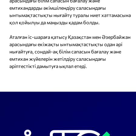
арасындағы білім сапасын бағалау және
емтихандарды әкімшілендіру саласындағы
ынтымақтастықты нығайту туралы ниет хаттамасына
қол қойылуы да маңызды қадам болды.
Аталған іс-шараға қатысу Қазақстан мен Әзербайжан
арасындағы екіжақты ынтымақтастықты одан әрі
нығайтуға, сондай-ақ білім сапасын бағалау және
емтихан жүйелерін жетілдіру саласындағы
әріптестікті дамытуға ықпал етеді.