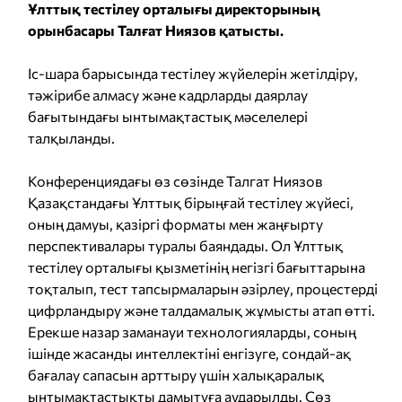
Ұлттық тестілеу орталығы директорының
орынбасары Талғат Ниязов қатысты.
Іс-шара барысында тестілеу жүйелерін жетілдіру,
тәжірибе алмасу және кадрларды даярлау
бағытындағы ынтымақтастық мәселелері
талқыланды.
Конференциядағы өз сөзінде Талгат Ниязов
Қазақстандағы Ұлттық бірыңғай тестілеу жүйесі,
оның дамуы, қазіргі форматы мен жаңғырту
перспективалары туралы баяндады. Ол Ұлттық
тестілеу орталығы қызметінің негізгі бағыттарына
тоқталып, тест тапсырмаларын әзірлеу, процестерді
цифрландыру және талдамалық жұмысты атап өтті.
Ерекше назар заманауи технологияларды, соның
ішінде жасанды интеллектіні енгізуге, сондай-ақ
бағалау сапасын арттыру үшін халықаралық
ынтымақтастықты дамытуға аударылды. Сөз