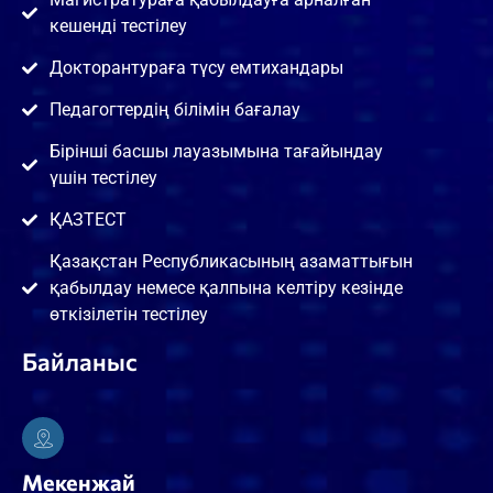
кешенді тестілеу
Докторантураға түсу емтихандары
Педагогтердің білімін бағалау
Бірінші басшы лауазымына тағайындау
үшін тестілеу
ҚАЗТЕСТ
Қазақстан Республикасының азаматтығын
қабылдау немесе қалпына келтіру кезінде
өткізілетін тестілеу
Байланыс
Мекенжай