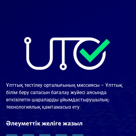
Ұлттық тестілеу орталығының миссиясы – Ұлттық
білім беру сапасын бағалау жүйесі аясында
өткізілетін шараларды ұйымдастырушылық-
технологиялық қамтамасыз ету.
Әлеуметтік желіге жазыл