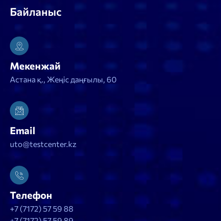
Байланыс
Мекенжай
Астана қ., Жеңіс даңғылы, 60
Email
uto@testcenter.kz
Телефон
+7 (7172) 57 59 88
+7 (7172) 57 59 89