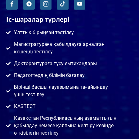
Іс-шаралар түрлері
Ұлттық бірыңғай тестілеу
Магистратураға қабылдауға арналған
кешенді тестілеу
Докторантураға түсу емтихандары
Педагогтердің білімін бағалау
Бірінші басшы лауазымына тағайындау
үшін тестілеу
ҚАЗТЕСТ
Қазақстан Республикасының азаматтығын
қабылдау немесе қалпына келтіру кезінде
өткізілетін тестілеу