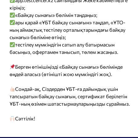
️
аpp.testcenter.kz сайтындағы Жеке кабинетіңізге
кіріңіз;
«Байқау сынағы» бөлімін таңдаңыз;
ары қарай «ҰБТ байқау сынағын» таңдап, «ҰТО-
ның аймақтық тестілеу орталықтарындағы байқау
сынағы» бөліміне өтіңіз;
тестілеу мүмкіндігін сатып алу батырмасын
басыңыз, офертамен танысып, төлем жасаңыз.
Берген өтінішіңізді «Байқау сынағы» бөлімінде
өңдей аласыз (өтінішті жою мүмкіндігі жоқ).
Сондай-ақ, Сіздерден ҰБТ-ға дайындық үшін
тапсыратын байқау сынағын, сертификат берілетін
ҰБТ-ның өзімен шатастырмауларыңызды сұраймыз.
Сәттілік!