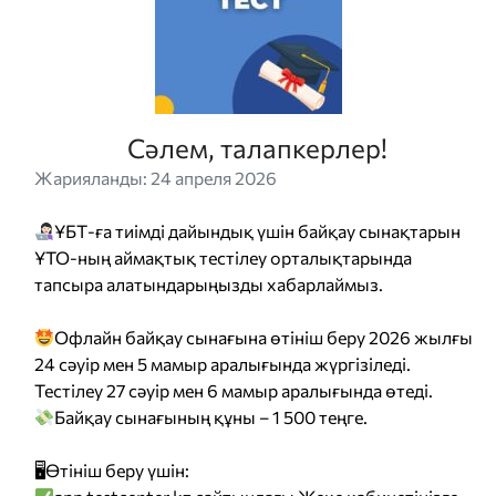
Сәлем, талапкерлер!
Жарияланды: 24 апреля 2026
ҰБТ-ға тиімді дайындық үшін байқау сынақтарын
ҰТО-ның аймақтық тестілеу орталықтарында
тапсыра алатындарыңызды хабарлаймыз.
Офлайн байқау сынағына өтініш беру 2026 жылғы
24 сәуір мен 5 мамыр аралығында жүргізіледі.
Тестілеу 27 сәуір мен 6 мамыр аралығында өтеді.
Байқау сынағының құны – 1 500 теңге.
🖥Өтініш беру үшін: