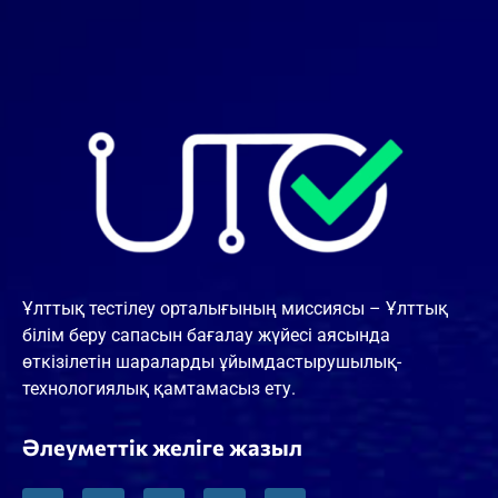
Ұлттық тестілеу орталығының миссиясы – Ұлттық
білім беру сапасын бағалау жүйесі аясында
өткізілетін шараларды ұйымдастырушылық-
технологиялық қамтамасыз ету.
Әлеуметтік желіге жазыл