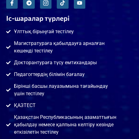
Іс-шаралар түрлері
Ұлттық бірыңғай тестілеу
Магистратураға қабылдауға арналған
кешенді тестілеу
Докторантураға түсу емтихандары
Педагогтердің білімін бағалау
Бірінші басшы лауазымына тағайындау
үшін тестілеу
ҚАЗТЕСТ
Қазақстан Республикасының азаматтығын
қабылдау немесе қалпына келтіру кезінде
өткізілетін тестілеу