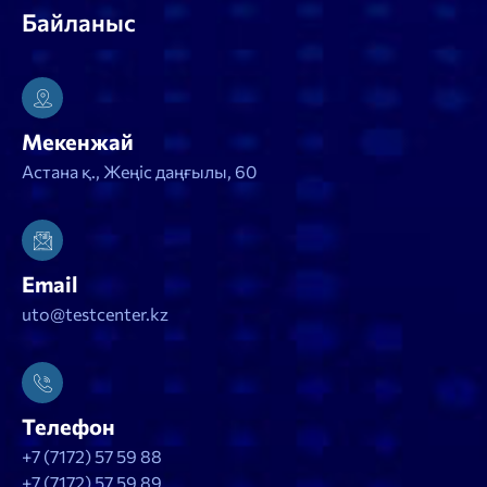
Байланыс
Мекенжай
Астана қ., Жеңіс даңғылы, 60
Email
uto@testcenter.kz
Телефон
+7 (7172) 57 59 88
+7 (7172) 57 59 89