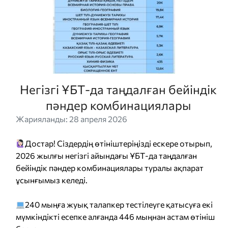
Негізгі ҰБТ-да таңдалған бейіндік
пәндер комбинациялары
Жарияланды: 28 апреля 2026
Достар! Сіздердің өтініштеріңізді ескере отырып,
2026 жылғы негізгі айындағы ҰБТ-да таңдалған
бейіндік пәндер комбинациялары туралы ақпарат
ұсынғымыз келеді.
240 мыңға жуық талапкер тестілеуге қатысуға екі
мүмкіндікті есепке алғанда 446 мыңнан астам өтініш