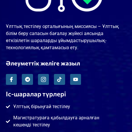
Ұлттық тестілеу орталығының миссиясы – Ұлттық
білім беру сапасын бағалау жүйесі аясында
өткізілетін шараларды ұйымдастырушылық-
технологиялық қамтамасыз ету.
Әлеуметтік желіге жазыл
Іс-шаралар түрлері
Ұлттық бірыңғай тестілеу
Магистратураға қабылдауға арналған
кешенді тестілеу