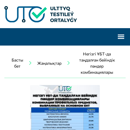
Негізгі ҰБТ-да
Басты
таңдалған бейіндік
Жаңалықтар
бет
пәндер
комбинациялары