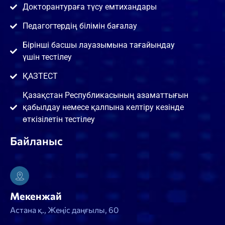
Докторантураға түсу емтихандары
Педагогтердің білімін бағалау
Бірінші басшы лауазымына тағайындау
үшін тестілеу
ҚАЗТЕСТ
Қазақстан Республикасының азаматтығын
қабылдау немесе қалпына келтіру кезінде
өткізілетін тестілеу
Байланыс
Мекенжай
Астана қ., Жеңіс даңғылы, 60