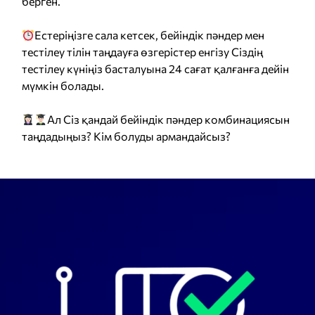
берген.
Естеріңізге сала кетсек, бейіндік пәндер мен
тестілеу тілін таңдауға өзгерістер енгізу Сіздің
тестілеу күніңіз басталуына 24 сағат қалғанға дейін
мүмкін болады.
Ал Сіз қандай бейіндік пәндер комбинациясын
таңдадыңыз? Кім болуды армандайсыз?