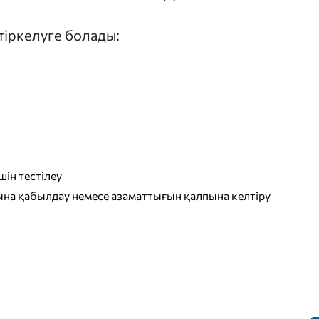
 тіркелуге болады:
ін тестілеу
на қабылдау немесе азаматтығын қалпына келтіру