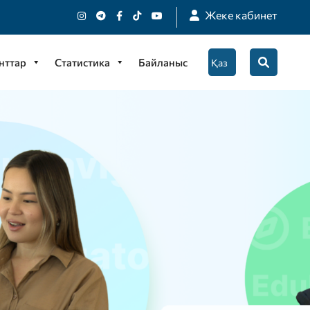
Жеке кабинет
нттар
Статистика
Байланыс