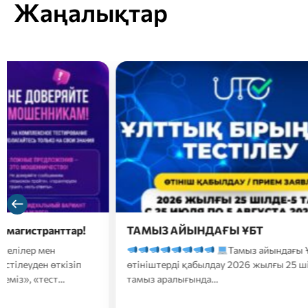
Жаңалықтар
ТАМЫЗ АЙЫНДАҒЫ ҰБТ
Құр
сізде
Тамыз айындағы ҰБТ-ға
жылын
өтініштерді қабылдау 2026 жылғы 25 шілде – 5
Кеше
тамыз аралығында…
аралығ
конкур