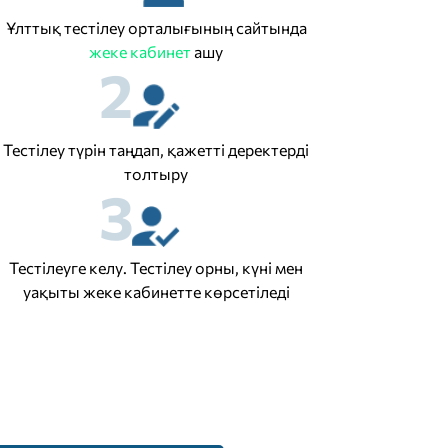
Ұлттық тестілеу орталығының сайтында
жеке кабинет
ашу
2
Тестілеу түрін таңдап, қажетті деректерді
толтыру
3
Тестілеуге келу. Тестілеу орны, күні мен
уақыты жеке кабинетте көрсетіледі