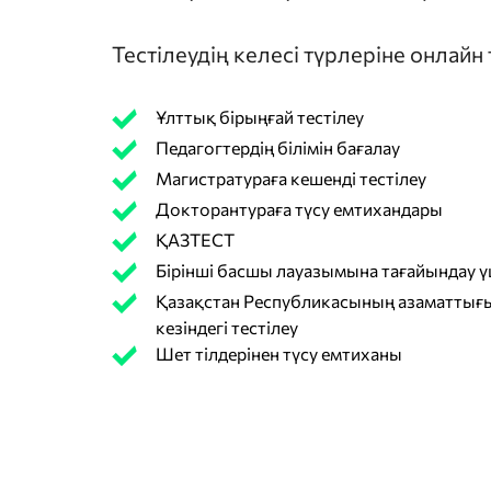
Тестілеудің келесі түрлеріне онлайн
Ұлттық бірыңғай тестілеу
Педагогтердің білімін бағалау
Магистратураға кешенді тестілеу
Докторантураға түсу емтихандары
ҚАЗТЕСТ
Бірінші басшы лауазымына тағайындау үш
Қазақстан Республикасының азаматтығы
кезіндегі тестілеу
Шет тілдерінен түсу емтиханы