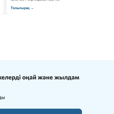
Толығырақ →
21 июля, 2026
ижелерді оңай және жылдам
ды