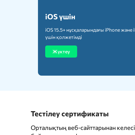
iOS үшін
iOS 15.5+ нұсқаларындағы iPhone және 
үшін қолжетімді
Жүктеу
Тестілеу сертификаты
Орталықтың веб-сайттарынан келесі 