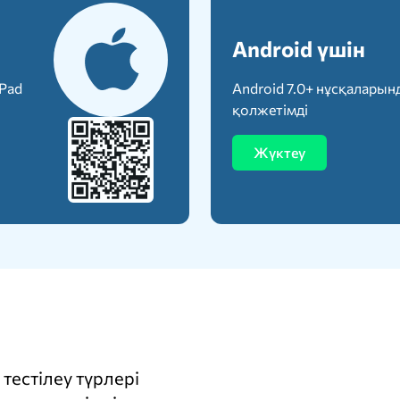
Android үшін
iPad
Android 7.0+ нұсқаларын
қолжетімді
Жүктеу
тестілеу түрлері