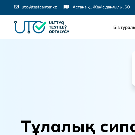
uto@testcenter.kz
Астана қ., Жеңіс даңғылы, 60
Біз турал
Т
ұ
л
а
л
ы
қ
с
и
п