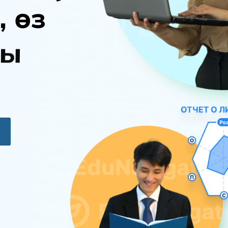
,
ө
з
ы