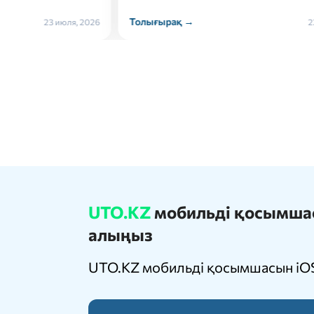
Толығырақ →
Толығ
22 июля, 2026
UTO.KZ
мобильді қосымшасы
алыңыз
UTO.KZ мобильді қосымшасын iOS