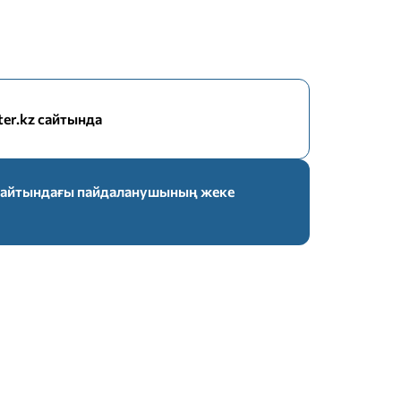
nter.kz сайтында
z сайтындағы пайдаланушының жеке