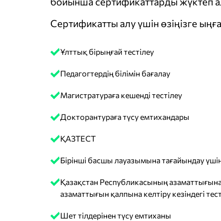
бойынша сертификаттарды жүктеп ал
Сертификатты алу үшін өзіңізге ыңға
Ұлттық бірыңғай тестілеу
Педагогтердің білімін бағалау
Магистратураға кешенді тестілеу
Докторантураға түсу емтихандары
ҚАЗТЕСТ
Бірінші басшы лауазымына тағайындау үшін
Қазақстан Республикасының азаматтығына
азаматтығын қалпына келтіру кезіндегі тест
Шет тілдерінен түсу емтиханы