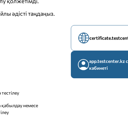
у қолжетімді.
йлы әдісті таңдаңыз.
certificate.testce
app.testcenter.k
кабинеті
 тестілеу
 қабылдау немесе
ілеу