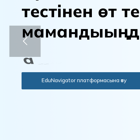
т
е
с
т
і
н
е
н
ө
т
т
е
м
а
м
а
н
д
ы
ы
ң
д
а
н
ы
қ
т
а
EduNavigator платформасына өту