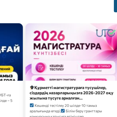
метті магистратураға түсушілер,
2026 жылғы 26
рдің назарларыңызға 2026-2027 оқу
түсуші үміткер
а түсуге арналған…
форматтағы…
нді тестілеу 20 шілде-10 тамыз
2026 жылғы 26 
ында өтеді;
Білім беру гранттары
үміткерлер үшін 
сына қатысуға өтініштер…
ҚАЗТЕСТ сертифик