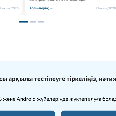
ырақ →
Толығырақ →
21 июля, 2026
 арқылы тестілеуге тіркеліңіз, нәт
 және Android жүйелерінде жүктеп алуға бола