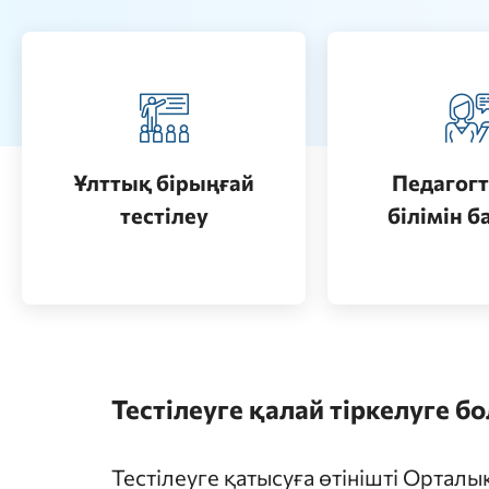
Педагогт
Қазақстанда жоғары білім
аттестац
алу (бакалавриат)
кезеңдерін
Ұлттық бірыңғай
Педагогт
Өту
тестілеу
білімін б
Өту
Тестілеуге қалай тіркелуге б
Тестілеуге қатысуға өтінішті Ортал