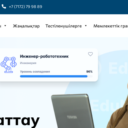
+7 (7172) 79 98 89
ы
Жаңалықтар
Тестіленушілерге
Мемлекеттік гра
а
т
т
а
у