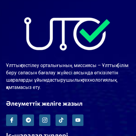
Ұлттық тестілеу орталығының миссиясы – Ұлттық білім
беру сапасын бағалау жүйесі аясында өткізілетін
шараларды ұйымдастырушылық-технологиялық
қамтамасыз ету.
Әлеуметтік желіге жазыл
Іс-шаралар түрлері