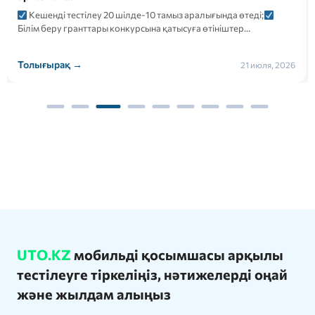
2026 
нді тестілеу 20 шілде-10 тамыз аралығында өтеді;
үшін эл
беру гранттары конкурсына қатысуға өтініштер…
келесі…
ырақ →
Толығы
21 июля, 2026
UTO.KZ
мобильді қосымшасы арқылы
тестілеуге тіркеліңіз, нәтижелерді оңай
және жылдам алыңыз