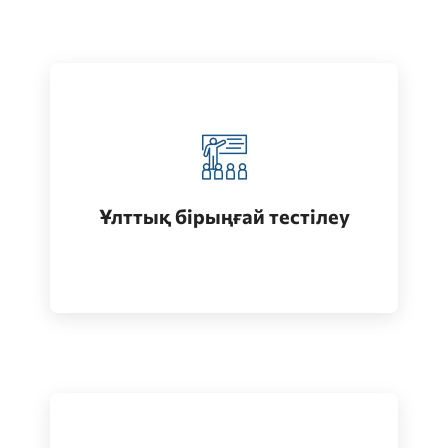
Қазақстанда жоғары білім алу
(бакалавриат)
Ұлттық бірыңғай тестілеу
Өту