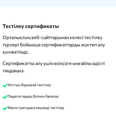
Тестілеу сертификаты
Орталықтың веб-сайттарынан келесі тестілеу
түрлері бойынша сертификаттарды жүктеп алу
қолжетімді.
Сертификатты алу үшін өзіңізге ыңғайлы әдісті
таңдаңыз.
Ұлттық бірыңғай тестілеу
Педагогтердің білімін бағалау
Магистратураға кешенді тестілеу