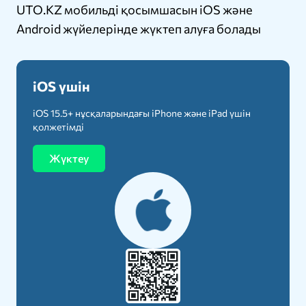
UTO.KZ мобильді қосымшасын iOS және
Android жүйелерінде жүктеп алуға болады
iOS үшін
iOS 15.5+ нұсқаларындағы iPhone және iPad үшін
қолжетімді
Жүктеу