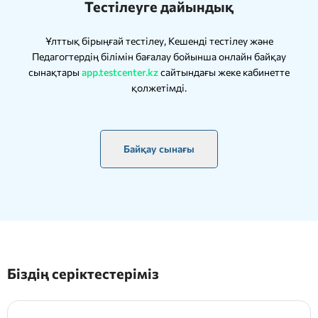
Тестілеуге дайындық
Ұлттық бірыңғай тестілеу, Кешенді тестілеу және
Педагогтердің білімін бағалау бойынша онлайн байқау
сынақтары
app.testcenter.kz
сайтындағы жеке кабинетте
қолжетімді.
Байқау сынағы
Біздің серіктестеріміз