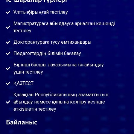
Ұлттық бірыңғай тестілеу
Магистратураға қабылдауға арналған кешенді
тестілеу
Докторантураға түсу емтихандары
Педагогтердің білімін бағалау
Бірінші басшы лауазымына тағайындау
үшін тестілеу
ҚАЗТЕСТ
Қазақстан Республикасының азаматтығын
қабылдау немесе қалпына келтіру кезінде
өткізілетін тестілеу
Байланыс