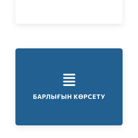
Тестілеудің барлық түрлері
Барлығын көрсету
БАРЛЫҒЫН КӨРСЕТУ