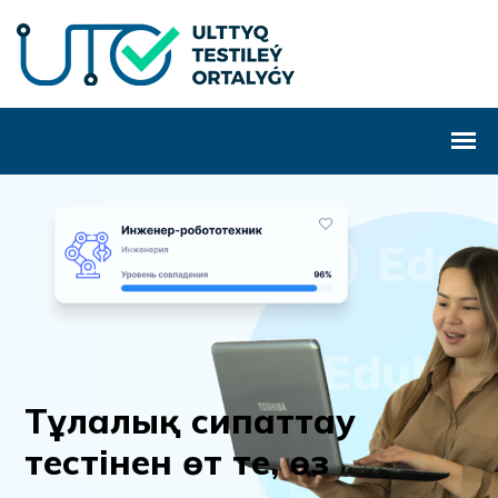
Т
ұ
л
а
л
ы
қ
с
и
п
а
т
т
а
у
т
е
с
т
і
н
е
н
ө
т
т
е
,
ө
з