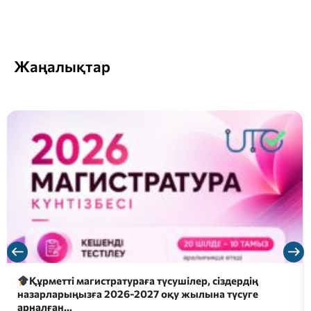
Жаңалықтар
метті магистратураға түсушілер, сіздердің
2026 ж
ларыңызға 2026-2027 оқу жылына түсуге
үмітке
лған…