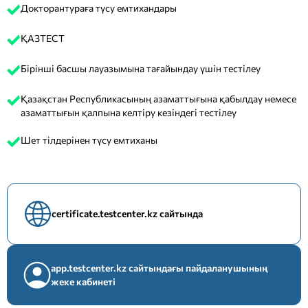
Докторантураға түсу емтихандары
ҚАЗТЕСТ
Бірінші басшы лауазымына тағайындау үшін тестілеу
Қазақстан Республикасының азаматтығына қабылдау немесе
азаматтығын қалпына келтіру кезіндегі тестілеу
Шет тілдерінен түсу емтиханы
certificate.testcenter.kz сайтында
app.testcenter.kz сайтындағы пайдаланушының
жеке кабинеті