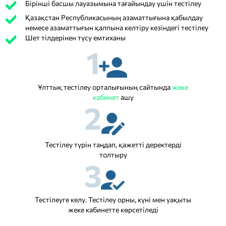
Бірінші басшы лауазымына тағайындау үшін тестілеу
Қазақстан Республикасының азаматтығына қабылдау
немесе азаматтығын қалпына келтіру кезіндегі тестілеу
Шет тілдерінен түсу емтиханы
1
Ұлттық тестілеу орталығының сайтында
жеке
кабинет
ашу
2
Тестілеу түрін таңдап, қажетті деректерді
толтыру
3
Тестілеуге келу. Тестілеу орны, күні мен уақыты
жеке кабинетте көрсетіледі