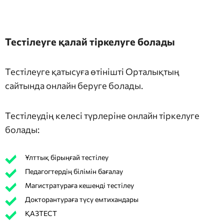
Тестілеуге қалай тіркелуге болады
Тестілеуге қатысуға өтінішті Орталықтың
сайтында онлайн беруге болады.
Тестілеудің келесі түрлеріне онлайн тіркелуге
болады:
Ұлттық бірыңғай тестілеу
Педагогтердің білімін бағалау
Магистратураға кешенді тестілеу
Докторантураға түсу емтихандары
ҚАЗТЕСТ