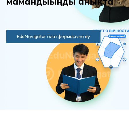
м
а
м
а
н
д
ы
ы
ң
д
ы
а
н
ы
қ
т
а
EduNavigator платформасына өту