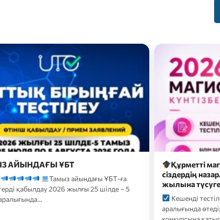
метті магистратураға түсушілер,
2026 жылғы 26
рдің назарларыңызға 2026-2027 оқу
түсуші үміткер
а түсуге арналған…
форматтағы…
нді тестілеу 20 шілде-10 тамыз
2026 жылғы 26 
ында өтеді;
Білім беру гранттары
үміткерлер үшін 
сына қатысуға өтініштер…
ҚАЗТЕСТ сертифик