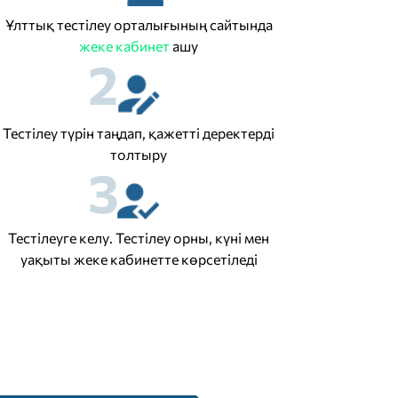
Ұлттық тестілеу орталығының сайтында
жеке кабинет
ашу
2
Тестілеу түрін таңдап, қажетті деректерді
толтыру
3
Тестілеуге келу. Тестілеу орны, күні мен
уақыты жеке кабинетте көрсетіледі