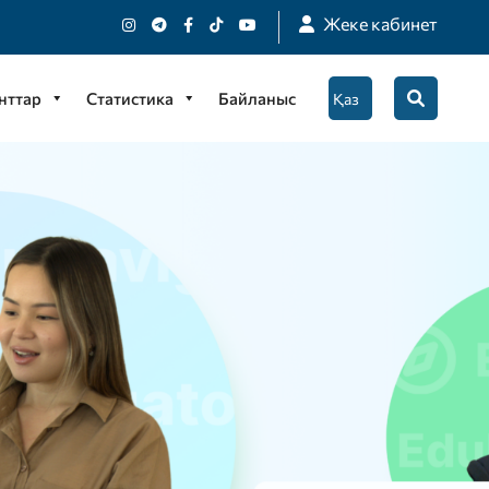
Жеке кабинет
нттар
Статистика
Байланыс