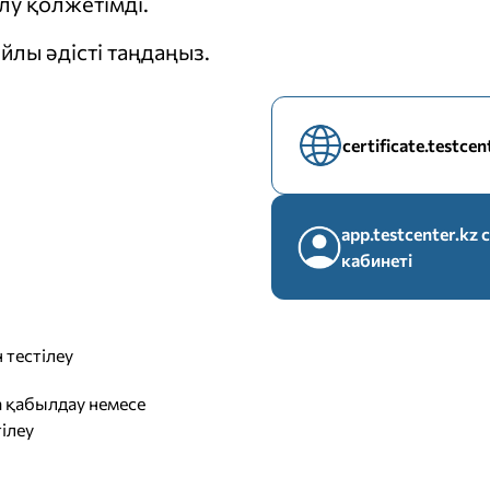
у қолжетімді.
йлы әдісті таңдаңыз.
certificate.testce
app.testcenter.k
кабинеті
 тестілеу
 қабылдау немесе
ілеу