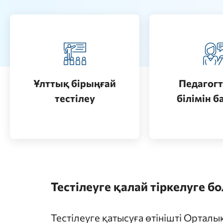
Педагогт
Қазақстанда жоғары білім
аттестац
алу (бакалавриат)
кезеңдерін
Ұлттық бірыңғай
Педагогт
Өту
тестілеу
білімін б
Өту
Тестілеуге қалай тіркелуге б
Тестілеуге қатысуға өтінішті Ортал