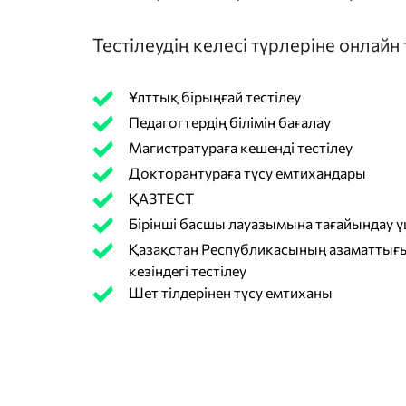
Тестілеудің келесі түрлеріне онлайн
Ұлттық бірыңғай тестілеу
Педагогтердің білімін бағалау
Магистратураға кешенді тестілеу
Докторантураға түсу емтихандары
ҚАЗТЕСТ
Бірінші басшы лауазымына тағайындау үш
Қазақстан Республикасының азаматтығы
кезіндегі тестілеу
Шет тілдерінен түсу емтиханы