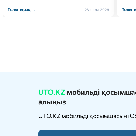
Толығырақ →
Толығ
22 июля, 2026
UTO.KZ
мобильді қосымшасы
алыңыз
UTO.KZ мобильді қосымшасын iOS