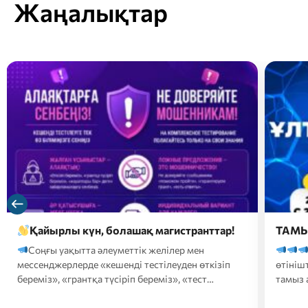
Жаңалықтар
ТАМЫЗ АЙЫНДАҒЫ ҰБТ
Құр
сізде
Тамыз айындағы ҰБТ-ға
жылын
өтініштерді қабылдау 2026 жылғы 25 шілде – 5
Кеше
тамыз аралығында…
аралығ
конкур