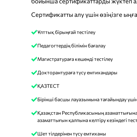
бойынша сертификаттарды жүктеп ал
Сертификатты алу үшін өзіңізге ыңға
Ұлттық бірыңғай тестілеу
Педагогтердің білімін бағалау
Магистратураға кешенді тестілеу
Докторантураға түсу емтихандары
ҚАЗТЕСТ
Бірінші басшы лауазымына тағайындау үшін
Қазақстан Республикасының азаматтығына
азаматтығын қалпына келтіру кезіндегі тест
Шет тілдерінен түсу емтиханы