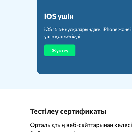
iOS үшін
iOS 15.5+ нұсқаларындағы iPhone және 
үшін қолжетімді
Жүктеу
Тестілеу сертификаты
Орталықтың веб-сайттарынан келесі 