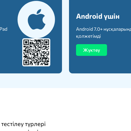
Android үшін
iPad
Android 7.0+ нұсқаларын
қолжетімді
Жүктеу
тестілеу түрлері