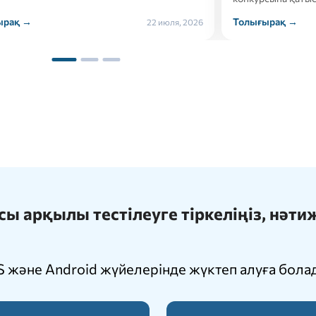
ырақ →
Толығырақ →
21 июля, 2026
 арқылы тестілеуге тіркеліңіз, нәт
 және Android жүйелерінде жүктеп алуға бола