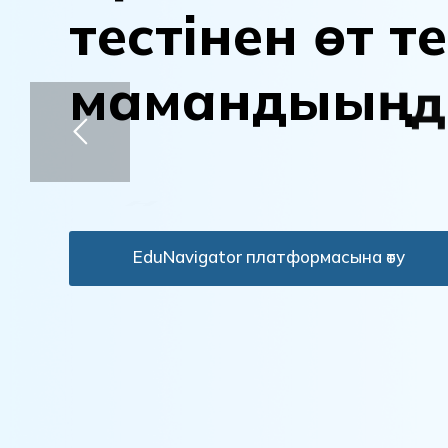
т
е
с
т
і
н
е
н
ө
т
т
е
м
а
м
а
н
д
ы
ы
ң
д
а
н
ы
қ
т
а
EduNavigator платформасына өту