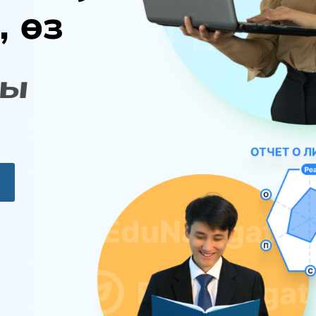
,
ө
з
ы