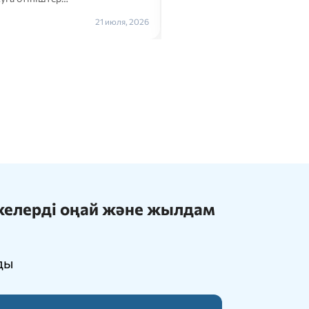
Толығырақ →
21 июля, 2026
ижелерді оңай және жылдам
ды