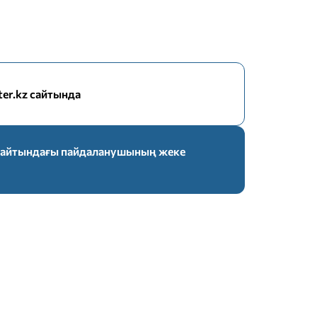
nter.kz сайтында
z сайтындағы пайдаланушының жеке