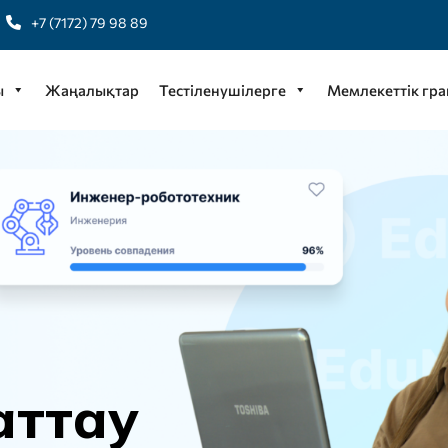
+7 (7172) 79 98 89
ы
Жаңалықтар
Тестіленушілерге
Мемлекеттік гра
а
т
т
а
у