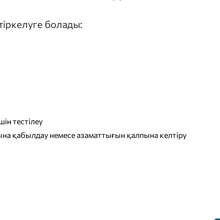
 тіркелуге болады:
ін тестілеу
на қабылдау немесе азаматтығын қалпына келтіру