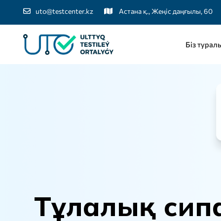
uto@testcenter.kz
Астана қ., Жеңіс даңғылы, 60
Біз турал
Т
ұ
л
а
л
ы
қ
с
и
п