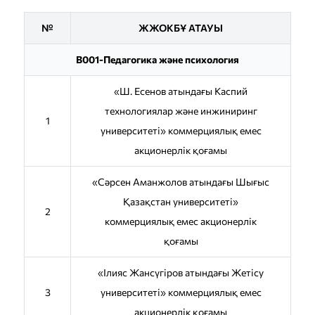
№
ЖЖОКБҰ АТАУЫ
B001-Педагогика және психология
«Ш. Есенов атындағы Каспий
технологиялар және инжиниринг
1
университеті» коммерциялық емес
акционерлік қоғамы
«Сәрсен Аманжолов атындағы Шығыс
Қазақстан университеті»
2
коммерциялық емес акционерлік
қоғамы
«Ілияс Жансүгіров атындағы Жетісу
3
университеті» коммерциялық емес
акционерлік қоғамы