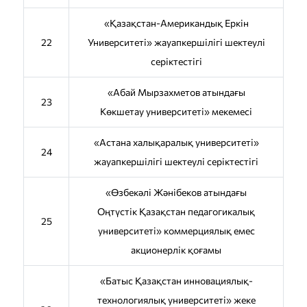
«Қазақстан-Американдық Еркін
22
Университеті» жауапкершілігі шектеулі
серіктестігі
«Абай Мырзахметов атындағы
23
Көкшетау университеті» мекемесі
«Астана халықаралық университеті»
24
жауапкершілігі шектеулі серіктестігі
«Өзбекәлі Жәнібеков атындағы
Оңтүстік Қазақстан педагогикалық
25
университеті» коммерциялық емес
акционерлік қоғамы
«Батыс Қазақстан инновациялық-
технологиялық университеті» жеке