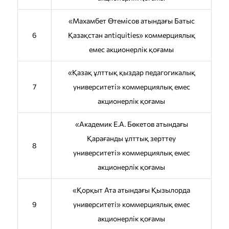
«Махамбет Өтемісов атындағы Батыс
6
Қазақстан antiquities» коммерциялық
емес акционерлік қоғамы
«Қазақ ұлттық қыздар педагогикалық
7
университеті» коммерциялық емес
акционерлік қоғамы
«Академик Е.А. Бөкетов атындағы
Қарағанды ұлттық зерттеу
8
университеті» коммерциялық емес
акционерлік қоғамы
«Қорқыт Ата атындағы Қызылорда
9
университеті» коммерциялық емес
акционерлік қоғамы