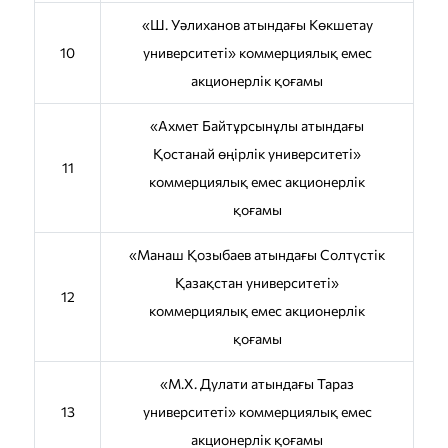
«Ш. Уәлиханов атындағы Көкшетау
10
университетi» коммерциялық емес
акционерлік қоғамы
«Ахмет Байтұрсынұлы атындағы
Қостанай өңірлік университеті»
11
коммерциялық емес акционерлік
қоғамы
«Манаш Қозыбаев атындағы Солтүстік
Қазақстан университеті»
12
коммерциялық емес акционерлік
қоғамы
«М.Х. Дулати атындағы Тараз
13
университеті» коммерциялық емес
акционерлік қоғамы