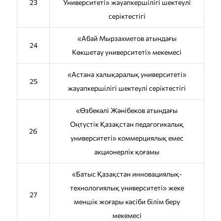
23
Университеті» жауапкершілігі шектеулі
серіктестігі
«Абай Мырзахметов атындағы
24
Көкшетау университеті» мекемесі
«Астана халықаралық университеті»
25
жауапкершілігі шектеулі серіктестігі
«Өзбекәлі Жәнібеков атындағы
Оңтүстік Қазақстан педагогикалық
26
университеті» коммерциялық емес
акционерлік қоғамы
«Батыс Қазақстан инновациялық-
технологиялық университеті» жеке
27
меншік жоғары кәсіби білім беру
мекемесі