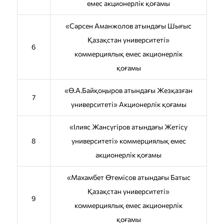
емес акционерлік қоғамы
«Сәрсен Аманжолов атындағы Шығыс
Қазақстан университеті»
6
коммерциялық емес акционерлік
қоғамы
«Ө.А.Байқоңыров атындағы Жезқазған
7
университеті» Акционерлік қоғамы
«Ілияс Жансүгіров атындағы Жетісу
8
университеті» коммерциялық емес
акционерлік қоғамы
«Махамбет Өтемісов атындағы Батыс
Қазақстан университеті»
9
коммерциялық емес акционерлік
қоғамы