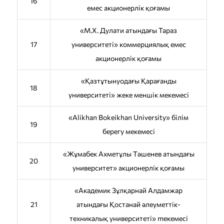
16
емес акционерлік қоғамы
«М.Х. Дулати атындағы Тараз
17
университеті» коммерциялық емес
акционерлік қоғамы
«Қазтұтынуодағы Қарағанды
18
университеті» жеке меншік мекемесі
«Alikhan Bokeikhan University» білім
19
берегу мекемесі
«Жұмабек Ахметұлы Тәшенев атындағы
20
университет» акционерлік қоғамы
«Академик Зұлқарнай Алдамжар
21
атындағы Қостанай әлеуметтік-
техникалық университеті» meкемесі