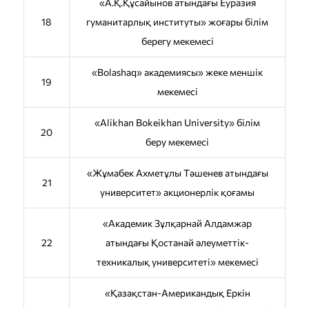
«А.Қ.Құсайынов атындағы Еуразия
18
гуманитарлық институты» жоғары білім
берегу мекемесі
«Bolashaq» академиясы» жеке меншік
19
мекемесі
«Alikhan Bokeikhan University» білім
20
беру мекемесі
«Жұмабек Ахметұлы Тәшенев атындағы
21
университет» акционерлік қоғамы
«Академик Зұлқарнай Алдамжар
22
атындағы Қостанай әлеуметтік-
техникалық университеті» мекемесі
«Қазақстан-Американдық Еркін