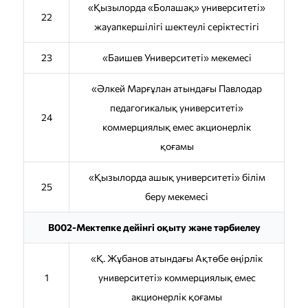
«Қызылорда «Болашақ» университеті»
22
жауапкершілігі шектеулі серіктестігі
23
«Баишев Университеті» мекемесі
«Әлкей Марғұлан атындағы Павлодар
педагогикалық университеті»
24
коммерциялық емес акционерлік
қоғамы
«Қызылорда ашық университеті» білім
25
беру мекемесі
B002-Мектепке дейінгі оқыту және тәрбиелеу
«Қ. Жұбанов атындағы Ақтөбе өңірлік
1
университетi» коммерциялық емес
акционерлік қоғамы