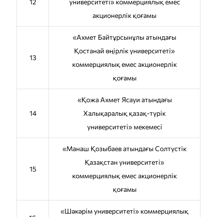
12
университетi» коммерциялық емес
акционерлік қоғамы
«Ахмет Байтұрсынұлы атындағы
Қостанай өңірлік университеті»
13
коммерциялық емес акционерлік
қоғамы
«Қожа Ахмет Ясауи атындағы
14
Халықаралық қазақ-түрік
университеті» мекемесі
«Манаш Қозыбаев атындағы Солтүстік
Қазақстан университеті»
15
коммерциялық емес акционерлік
қоғамы
«Шәкәрім университеті» коммерциялық