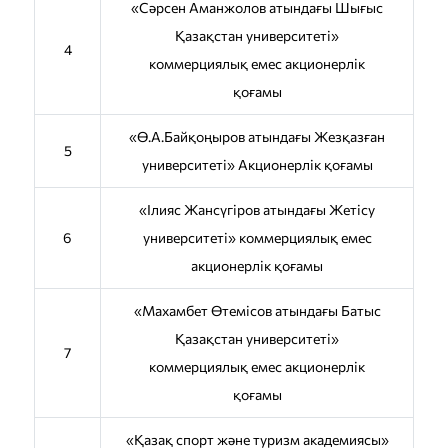
«Сәрсен Аманжолов атындағы Шығыс
Қазақстан университеті»
4
коммерциялық емес акционерлік
қоғамы
«Ө.А.Байқоңыров атындағы Жезқазған
5
университеті» Акционерлік қоғамы
«Ілияс Жансүгіров атындағы Жетісу
6
университеті» коммерциялық емес
акционерлік қоғамы
«Махамбет Өтемісов атындағы Батыс
Қазақстан университеті»
7
коммерциялық емес акционерлік
қоғамы
«Қазақ спорт және туризм академиясы»