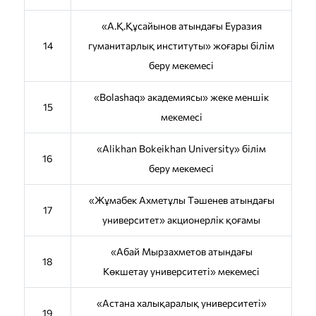
«А.Қ.Құсайынов атындағы Еуразия
14
гуманитарлық институты» жоғары білім
беру мекемесі
«Bolashaq» академиясы» жеке меншік
15
мекемесі
«Alikhan Bokeikhan University» білім
16
беру мекемесі
«Жұмабек Ахметұлы Тәшенев атындағы
17
университет» акционерлік қоғамы
«Абай Мырзахметов атындағы
18
Көкшетау университеті» мекемесі
«Астана халықаралық университеті»
19