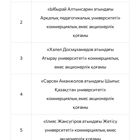
«Ыбырай Алтынсарин атындағы
Арқалық педагогикалық университеті»
2
коммерциялық емес акционерлік
қоғамы
«Халел Досмұхамедов атындағы
3
Атырау университеті» коммерциялық
емес акционерлік қоғамы
«Сәрсен Аманжолов атындағы Шығыс
Қазақстан университеті»
4
коммерциялық емес акционерлік
қоғамы
«Ілияс Жансүгіров атындағы Жетісу
5
университеті» коммерциялық емес
акционерлік қоғамы