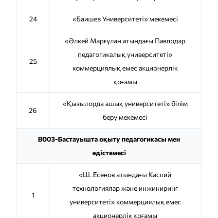
24
«Баишев Университеті» мекемесі
«Әлкей Марғұлан атындағы Павлодар
педагогикалық университеті»
25
коммерциялық емес акционерлік
қоғамы
«Қызылорда ашық университеті» білім
26
беру мекемесі
B003-Бастауышта оқыту педагогикасы мен
әдістемесі
«Ш. Есенов атындағы Каспий
технологиялар және инжиниринг
1
университеті» коммерциялық емес
акционерлік қоғамы