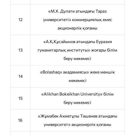
«М.Х. Дулати атындағы Тараз
12
университеті» коммерциялық емес
акционерлік қоғамы
«А.Қ.Құсайынов атындағы Еуразия
13
гуманитарлық институты» жоғары білім
беру мекемесі
«Bolashaq» академиясы» жеке меншік
14
мекемесі
«Alikhan Bokeikhan University» білім
15
беру мекемесі
«Жұмабек Ахметұлы Тәшенев атындағы
16
университет» акционерлік қоғамы