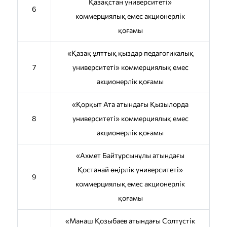
Қазақстан университеті»
6
коммерциялық емес акционерлік
қоғамы
«Қазақ ұлттық қыздар педагогикалық
7
университеті» коммерциялық емес
акционерлік қоғамы
«Қорқыт Ата атындағы Қызылорда
8
университеті» коммерциялық емес
акционерлік қоғамы
«Ахмет Байтұрсынұлы атындағы
Қостанай өңірлік университеті»
9
коммерциялық емес акционерлік
қоғамы
«Манаш Қозыбаев атындағы Солтүстік