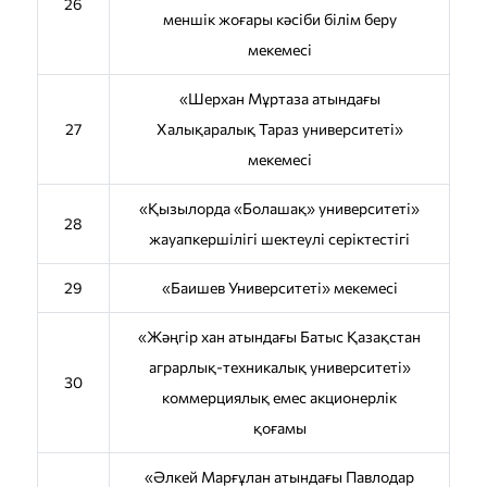
26
меншік жоғары кәсіби білім беру
мекемесі
«Шерхан Мұртаза атындағы
27
Халықаралық Тараз университеті»
мекемесі
«Қызылорда «Болашақ» университеті»
28
жауапкершілігі шектеулі серіктестігі
29
«Баишев Университеті» мекемесі
«Жәңгір хан атындағы Батыс Қазақстан
аграрлық-техникалық университеті»
30
коммерциялық емес акционерлік
қоғамы
«Әлкей Марғұлан атындағы Павлодар