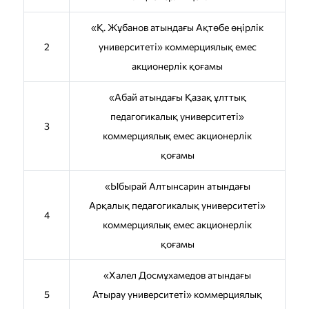
«Қ. Жұбанов атындағы Ақтөбе өңірлік
2
университетi» коммерциялық емес
акционерлік қоғамы
«Абай атындағы Қазақ ұлттық
педагогикалық университеті»
3
коммерциялық емес акционерлік
қоғамы
«Ыбырай Алтынсарин атындағы
Арқалық педагогикалық университеті»
4
коммерциялық емес акционерлік
қоғамы
«Халел Досмұхамедов атындағы
5
Атырау университеті» коммерциялық