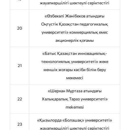
жауапкершілігі шектеулі серіктестігі
«Өзбекәлі Жәнібеков атындағы
Оңтүстік Қазақстан педагогикалық
20
университеті» коммерциялық емес
акционерлік қоғамы
«Батыс Қазақстан инновациялық-
технологиялық университеті» жеке
21
меншік жоғары кәсіби білім беру
мекемесі
«Шерхан Мұртаза атындағы
22
Халықаралық Тараз университеті»
mekemesі
«Қызылорда «Болашақ» университеті»
23
жауапкершілігі шектеулі серіктестігі