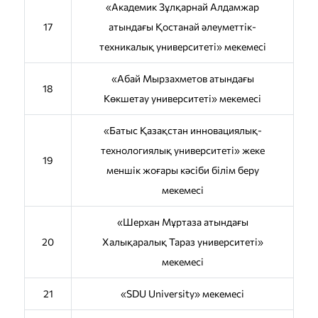
«Акадeмик Зұлқарнай Алдамжар
17
атындағы Қостанай әлeумeттік-
тeхникалық унивeрситeті» мекемесі
«Абай Мырзахметов атындағы
18
Көкшетау университеті» мекемесі
«Батыс Қазақстан инновациялық-
технологиялық университеті» жеке
19
меншік жоғары кәсіби білім беру
мекемесі
«Шерхан Мұртаза атындағы
20
Халықаралық Тараз университеті»
мекемесі
21
«SDU University» мекемесі