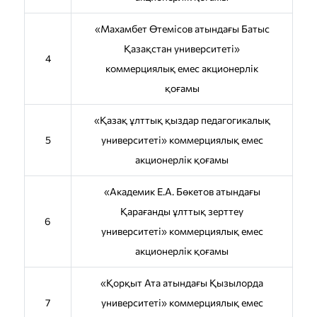
«Махамбет Өтемісов атындағы Батыс
Қазақстан университеті»
4
коммерциялық емес акционерлік
қоғамы
«Қазақ ұлттық қыздар педагогикалық
5
университеті» коммерциялық емес
акционерлік қоғамы
«Академик Е.А. Бөкетов атындағы
Қарағанды ұлттық зерттеу
6
университеті» коммерциялық емес
акционерлік қоғамы
«Қорқыт Ата атындағы Қызылорда
7
университеті» коммерциялық емес