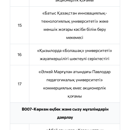
«Батыс Қазақстан инновациялық-
технологиялық университеті» жеке
15
меншік жоғары кәсіби білім беру
мекемесі
«Қызылорда «Болашақ» университеті»
16
жауапкершілігі шектеулі серіктестігі
«Әлкей Марғұлан атындағы Павлодар
педагогикалық университеті»
17
коммерциялық емес акционерлік
қоғамы
B007-Көркем еңбек және сызу мұғалімдерін
даярлау