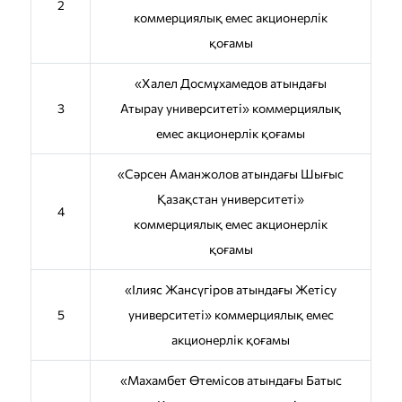
2
коммерциялық емес акционерлік
қоғамы
«Халел Досмұхамедов атындағы
3
Атырау университеті» коммерциялық
емес акционерлік қоғамы
«Сәрсен Аманжолов атындағы Шығыс
Қазақстан университеті»
4
коммерциялық емес акционерлік
қоғамы
«Ілияс Жансүгіров атындағы Жетісу
5
университеті» коммерциялық емес
акционерлік қоғамы
«Махамбет Өтемісов атындағы Батыс