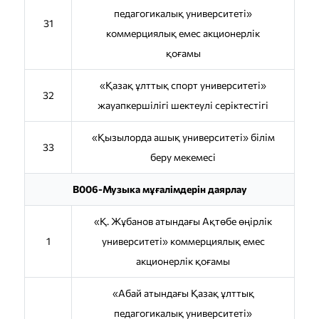
педагогикалық университеті»
31
коммерциялық емес акционерлік
қоғамы
«Қазақ ұлттық спорт университеті»
32
жауапкершілігі шектеулі серіктестігі
«Қызылорда ашық университеті» білім
33
беру мекемесі
B006-Музыка мұғалімдерін даярлау
«Қ. Жұбанов атындағы Ақтөбе өңірлік
1
университетi» коммерциялық емес
акционерлік қоғамы
«Абай атындағы Қазақ ұлттық
педагогикалық университеті»