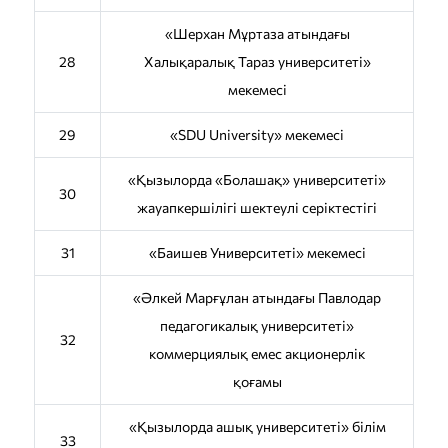
«Шерхан Мұртаза атындағы
28
Халықаралық Тараз университеті»
мекемесі
29
«SDU University» мекемесі
«Қызылорда «Болашақ» университеті»
30
жауапкершілігі шектеулі серіктестігі
31
«Баишев Университеті» мекемесі
«Әлкей Марғұлан атындағы Павлодар
педагогикалық университеті»
32
коммерциялық емес акционерлік
қоғамы
«Қызылорда ашық университеті» білім
33