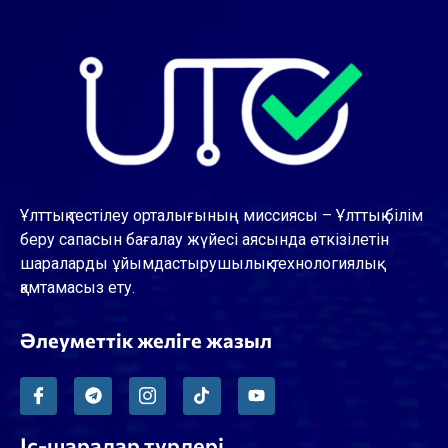
Ұлттық тестілеу орталығының миссиясы – Ұлттық білім
беру сапасын бағалау жүйесі аясында өткізілетін
шараларды ұйымдастырушылық-технологиялық
қамтамасыз ету.
Әлеуметтік желіге жазыл
Іс-шаралар түрлері