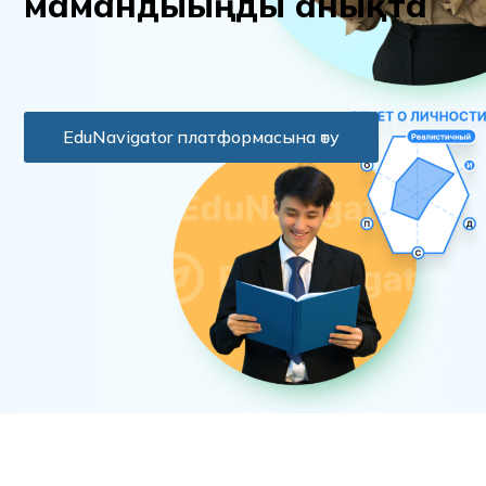
м
а
м
а
н
д
ы
ы
ң
д
ы
а
н
ы
қ
т
а
EduNavigator платформасына өту