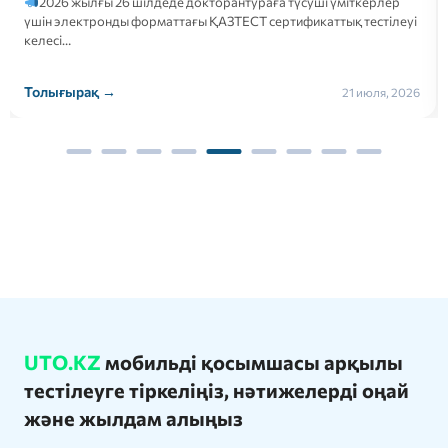
edunavigator.kz платформасындағы кәсіби бағдарлау тестінен
өтіп, өзіңізге…
Толығырақ →
21 июля, 2026
UTO.KZ
мобильді қосымшасы арқылы
тестілеуге тіркеліңіз, нәтижелерді оңай
және жылдам алыңыз