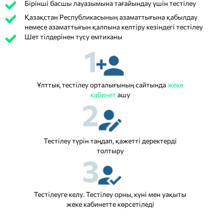
Бірінші басшы лауазымына тағайындау үшін тестілеу
Қазақстан Республикасының азаматтығына қабылдау
немесе азаматтығын қалпына келтіру кезіндегі тестілеу
Шет тілдерінен түсу емтиханы
1
Ұлттық тестілеу орталығының сайтында
жеке
кабинет
ашу
2
Тестілеу түрін таңдап, қажетті деректерді
толтыру
3
Тестілеуге келу. Тестілеу орны, күні мен уақыты
жеке кабинетте көрсетіледі