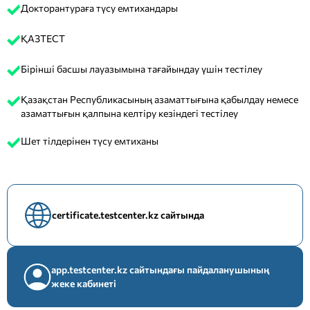
Докторантураға түсу емтихандары
ҚАЗТЕСТ
Бірінші басшы лауазымына тағайындау үшін тестілеу
Қазақстан Республикасының азаматтығына қабылдау немесе
азаматтығын қалпына келтіру кезіндегі тестілеу
Шет тілдерінен түсу емтиханы
certificate.testcenter.kz сайтында
app.testcenter.kz сайтындағы пайдаланушының
жеке кабинеті