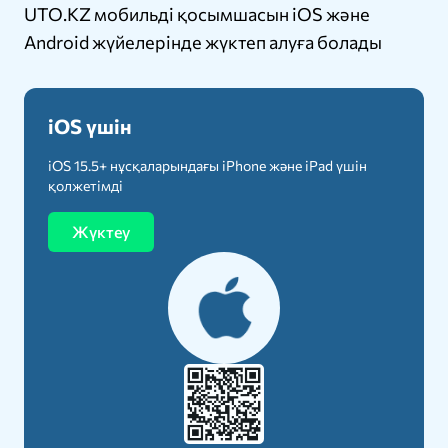
UTO.KZ мобильді қосымшасын iOS және
Android жүйелерінде жүктеп алуға болады
iOS үшін
iOS 15.5+ нұсқаларындағы iPhone және iPad үшін
қолжетімді
Жүктеу