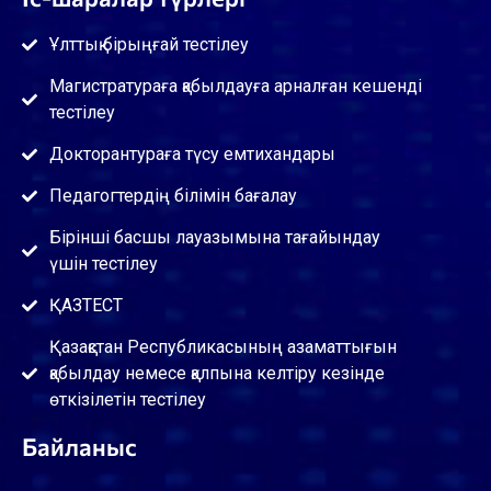
Ұлттық бірыңғай тестілеу
Магистратураға қабылдауға арналған кешенді
тестілеу
Докторантураға түсу емтихандары
Педагогтердің білімін бағалау
Бірінші басшы лауазымына тағайындау
үшін тестілеу
ҚАЗТЕСТ
Қазақстан Республикасының азаматтығын
қабылдау немесе қалпына келтіру кезінде
өткізілетін тестілеу
Байланыс