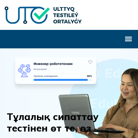
Т
ұ
л
а
л
ы
қ
с
и
п
а
т
т
а
у
т
е
с
т
і
н
е
н
ө
т
т
е
,
ө
з