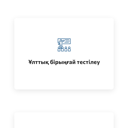
Қазақстанда жоғары білім алу
(бакалавриат)
Ұлттық бірыңғай тестілеу
Өту