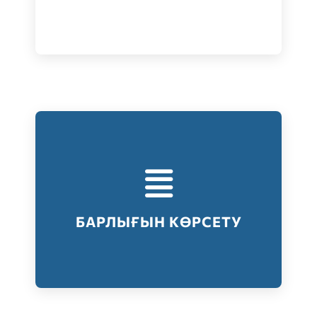
Тестілеудің барлық түрлері
Барлығын көрсету
БАРЛЫҒЫН КӨРСЕТУ