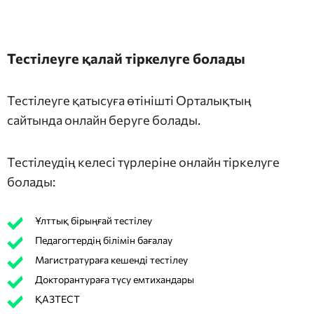
Тестілеуге қалай тіркелуге болады
Тестілеуге қатысуға өтінішті Орталықтың
сайтында онлайн беруге болады.
Тестілеудің келесі түрлеріне онлайн тіркелуге
болады:
Ұлттық бірыңғай тестілеу
Педагогтердің білімін бағалау
Магистратураға кешенді тестілеу
Докторантураға түсу емтихандары
ҚАЗТЕСТ