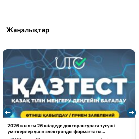
Жаңалықтар
Сәлем, болашақ талапкерлер!
Болашақ мамандығыңызды әлі таңдамадыңыз ба?
Онда