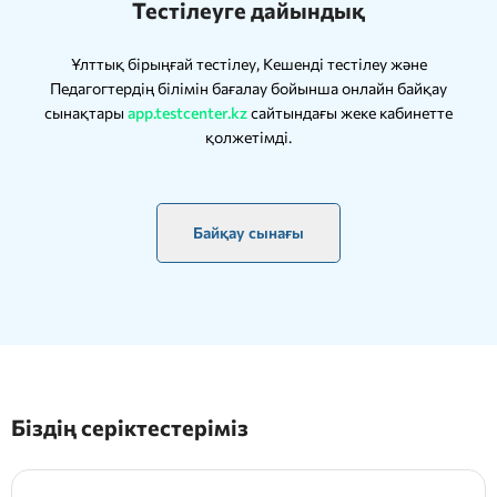
Тестілеуге дайындық
Ұлттық бірыңғай тестілеу, Кешенді тестілеу және
Педагогтердің білімін бағалау бойынша онлайн байқау
сынақтары
app.testcenter.kz
сайтындағы жеке кабинетте
қолжетімді.
Байқау сынағы
Біздің серіктестеріміз