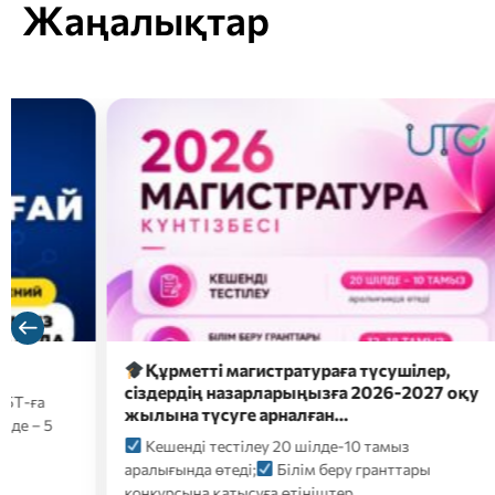
Жаңалықтар
Құрметті магистратураға түсушілер,
2026 
сіздердің назарларыңызға 2026-2027 оқу
түсуш
жылына түсуге арналған…
форм
Кешенді тестілеу 20 шілде-10 тамыз
2026
аралығында өтеді;
Білім беру гранттары
үмітке
конкурсына қатысуға өтініштер…
ҚАЗТЕС