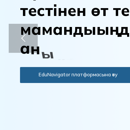
т
е
с
т
і
н
е
н
ө
т
т
е
м
а
м
а
н
д
ы
ы
ң
д
а
н
ы
қ
т
а
EduNavigator платформасына өту