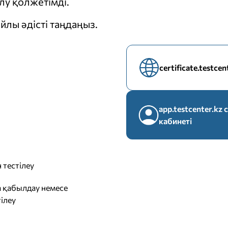
у қолжетімді.
йлы әдісті таңдаңыз.
certificate.testce
app.testcenter.k
кабинеті
 тестілеу
 қабылдау немесе
ілеу