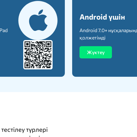
Android үшін
iPad
Android 7.0+ нұсқаларын
қолжетімді
Жүктеу
тестілеу түрлері