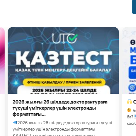
жылғы 26 шілдеде докторантураға
Сәлем, бола
і үміткерлер үшін электронды
Болашақ мама
аттағы…
ба?
Онда eduna
 жылғы 26 шілдеде докторантураға түсуші
кәсіби бағдарлау т
рлер үшін электронды форматтағы
Т сертификаттық тестілеуі келесі…