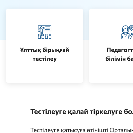
Педагогт
Қазақстанда жоғары білім
аттестац
алу (бакалавриат)
кезеңдерін
Ұлттық бірыңғай
Педагогт
Өту
тестілеу
білімін б
Өту
Тестілеуге қалай тіркелуге б
Тестілеуге қатысуға өтінішті Ортал