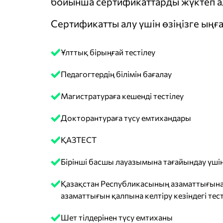
бойынша сертификаттарды жүктеп ал
Сертификатты алу үшін өзіңізге ыңға
Ұлттық бірыңғай тестілеу
Педагогтердің білімін бағалау
Магистратураға кешенді тестілеу
Докторантураға түсу емтихандары
ҚАЗТЕСТ
Бірінші басшы лауазымына тағайындау үшін
Қазақстан Республикасының азаматтығына
азаматтығын қалпына келтіру кезіндегі тест
Шет тілдерінен түсу емтиханы