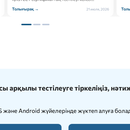
ырақ →
Толығырақ →
21 июля, 2026
 арқылы тестілеуге тіркеліңіз, нәт
 және Android жүйелерінде жүктеп алуға бола