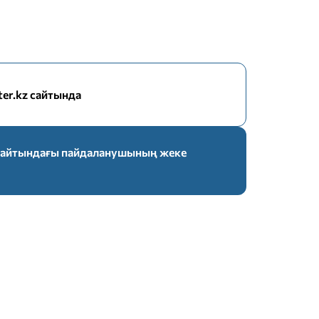
nter.kz сайтында
z сайтындағы пайдаланушының жеке