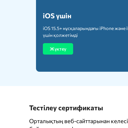
iOS үшін
iOS 15.5+ нұсқаларындағы iPhone және 
үшін қолжетімді
Жүктеу
Тестілеу сертификаты
Орталықтың веб-сайттарынан келесі 