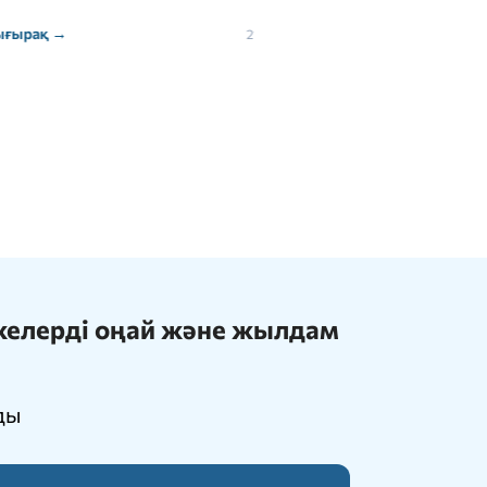
Толығырақ →
21 июля, 2026
ижелерді оңай және жылдам
ды