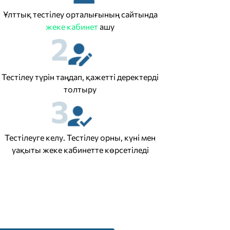
Ұлттық тестілеу орталығының сайтында
жеке кабинет
ашу
2
Тестілеу түрін таңдап, қажетті деректерді
толтыру
3
Тестілеуге келу. Тестілеу орны, күні мен
уақыты жеке кабинетте көрсетіледі