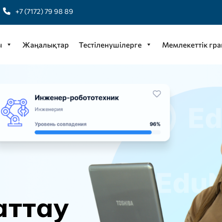
+7 (7172) 79 98 89
ы
Жаңалықтар
Тестіленушілерге
Мемлекеттік гра
а
т
т
а
у