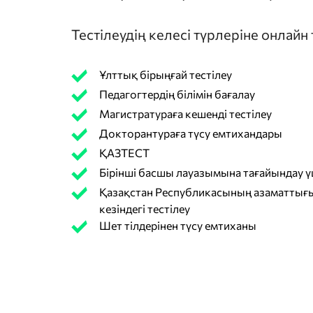
Тестілеудің келесі түрлеріне онлайн
Ұлттық бірыңғай тестілеу
Педагогтердің білімін бағалау
Магистратураға кешенді тестілеу
Докторантураға түсу емтихандары
ҚАЗТЕСТ
Бірінші басшы лауазымына тағайындау үш
Қазақстан Республикасының азаматтығы
кезіндегі тестілеу
Шет тілдерінен түсу емтиханы