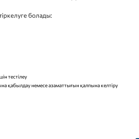
 тіркелуге болады:
ін тестілеу
на қабылдау немесе азаматтығын қалпына келтіру