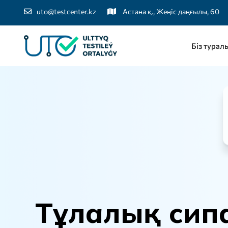
uto@testcenter.kz
Астана қ., Жеңіс даңғылы, 60
Біз турал
Т
ұ
л
а
л
ы
қ
с
и
п