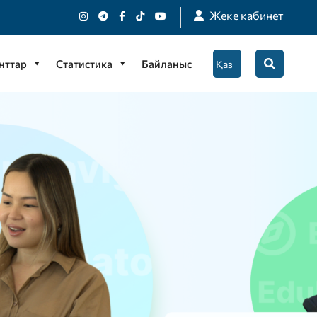
Жеке кабинет
нттар
Статистика
Байланыс