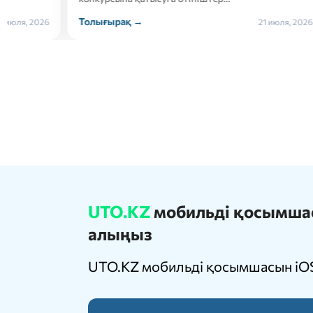
Толығырақ →
Толығ
21 июля, 2026
UTO.KZ
мобильді қосымшасы
алыңыз
UTO.KZ мобильді қосымшасын iOS