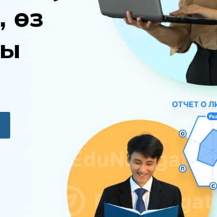
,
ө
з
ы