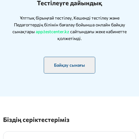
Тестілеуге дайындық
Ұлттық бірыңғай тестілеу, Кешенді тестілеу және
Педагогтердің білімін бағалау бойынша онлайн байқау
сынақтары
app.testcenter.kz
сайтындағы жеке кабинетте
қолжетімді.
Байқау сынағы
Біздің серіктестеріміз