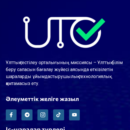
Ұлттық тестілеу орталығының миссиясы – Ұлттық білім
беру сапасын бағалау жүйесі аясында өткізілетін
шараларды ұйымдастырушылық-технологиялық
қамтамасыз ету.
Әлеуметтік желіге жазыл
Іс-шаралар түрлері