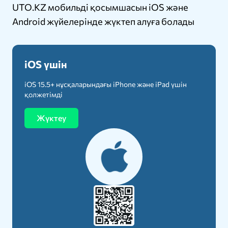
UTO.KZ мобильді қосымшасын iOS және
Android жүйелерінде жүктеп алуға болады
iOS үшін
iOS 15.5+ нұсқаларындағы iPhone және iPad үшін
қолжетімді
Жүктеу