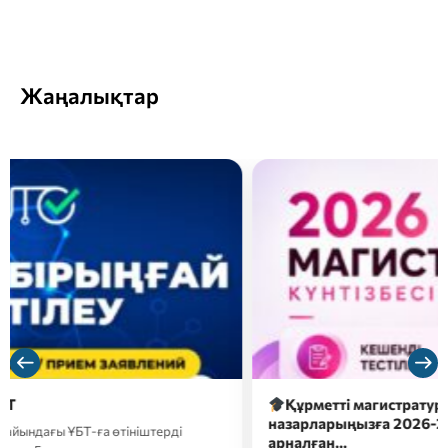
Жаңалықтар
Құрметті магистратураға түсушілер, сіздердің
назарларыңызға 2026-2027 оқу жылына түсуге
арналған…