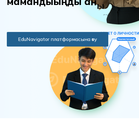
м
а
м
а
н
д
ы
ы
ң
д
ы
а
н
ы
қ
т
а
EduNavigator платформасына өту