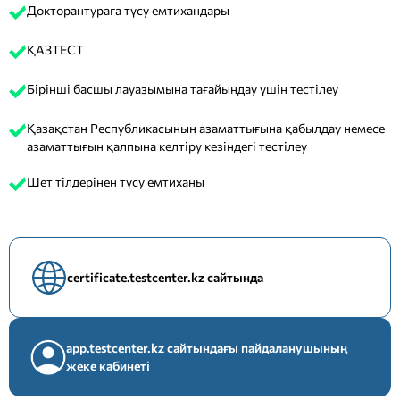
Докторантураға түсу емтихандары
ҚАЗТЕСТ
Бірінші басшы лауазымына тағайындау үшін тестілеу
Қазақстан Республикасының азаматтығына қабылдау немесе
азаматтығын қалпына келтіру кезіндегі тестілеу
Шет тілдерінен түсу емтиханы
certificate.testcenter.kz сайтында
app.testcenter.kz сайтындағы пайдаланушының
жеке кабинеті