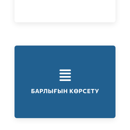
Тестілеудің барлық түрлері
Барлығын көрсету
БАРЛЫҒЫН КӨРСЕТУ