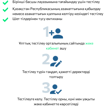
Бірінші басшы лауазымына тағайындау үшін тестілеу
Қазақстан Республикасының азаматтығына қабылдау
немесе азаматтығын қалпына келтіру кезіндегі тестілеу
Шет тілдерінен түсу емтиханы
1
Ұлттық тестілеу орталығының сайтында
жеке
кабинет
ашу
2
Тестілеу түрін таңдап, қажетті деректерді
толтыру
3
Тестілеуге келу. Тестілеу орны, күні мен уақыты
жеке кабинетте көрсетіледі