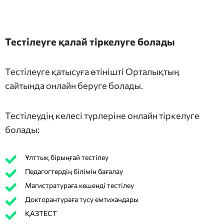
Тестілеуге қалай тіркелуге болады
Тестілеуге қатысуға өтінішті Орталықтың
сайтында онлайн беруге болады.
Тестілеудің келесі түрлеріне онлайн тіркелуге
болады:
Ұлттық бірыңғай тестілеу
Педагогтердің білімін бағалау
Магистратураға кешенді тестілеу
Докторантураға түсу емтихандары
ҚАЗТЕСТ