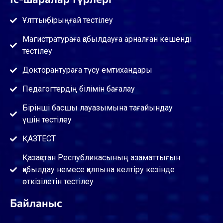
Ұлттық бірыңғай тестілеу
Магистратураға қабылдауға арналған кешенді
тестілеу
Докторантураға түсу емтихандары
Педагогтердің білімін бағалау
Бірінші басшы лауазымына тағайындау
үшін тестілеу
ҚАЗТЕСТ
Қазақстан Республикасының азаматтығын
қабылдау немесе қалпына келтіру кезінде
өткізілетін тестілеу
Байланыс