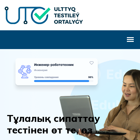
Т
ұ
л
а
л
ы
қ
с
и
п
а
т
т
а
у
т
е
с
т
і
н
е
н
ө
т
т
е
,
ө
з