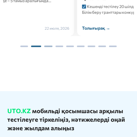
Кешенді тестілеу 20 шілде-10 тамыз аралығында өтеді;
Білім беру гранттары конкурсына қатысуға өтініштер…
Толығырақ →
21 июля, 2026
UTO.KZ
мобильді қосымшасы арқылы
тестілеуге тіркеліңіз, нәтижелерді оңай
және жылдам алыңыз