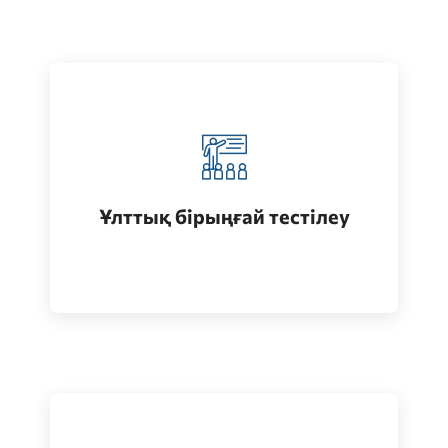
Қазақстанда жоғары білім алу
(бакалавриат)
Ұлттық бірыңғай тестілеу
Өту