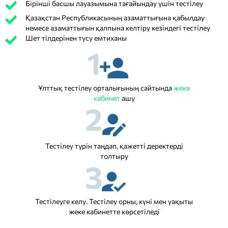
Бірінші басшы лауазымына тағайындау үшін тестілеу
Қазақстан Республикасының азаматтығына қабылдау
немесе азаматтығын қалпына келтіру кезіндегі тестілеу
Шет тілдерінен түсу емтиханы
1
Ұлттық тестілеу орталығының сайтында
жеке
кабинет
ашу
2
Тестілеу түрін таңдап, қажетті деректерді
толтыру
3
Тестілеуге келу. Тестілеу орны, күні мен уақыты
жеке кабинетте көрсетіледі