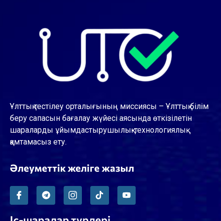
Ұлттық тестілеу орталығының миссиясы – Ұлттық білім
беру сапасын бағалау жүйесі аясында өткізілетін
шараларды ұйымдастырушылық-технологиялық
қамтамасыз ету.
Әлеуметтік желіге жазыл
Іс-шаралар түрлері