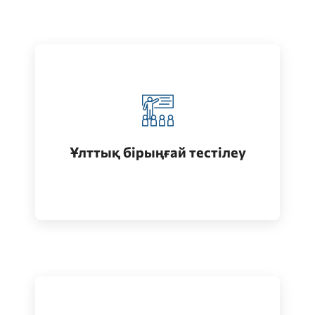
Қазақстанда жоғары білім алу
(бакалавриат)
Ұлттық бірыңғай тестілеу
Өту