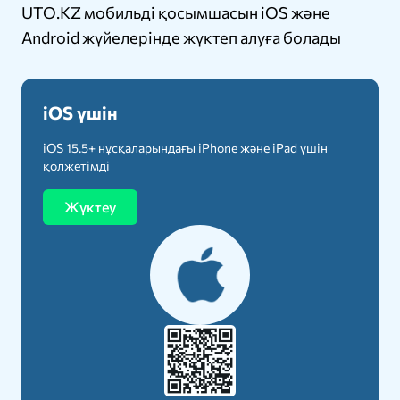
UTO.KZ мобильді қосымшасын iOS және
Android жүйелерінде жүктеп алуға болады
iOS үшін
iOS 15.5+ нұсқаларындағы iPhone және iPad үшін
қолжетімді
Жүктеу