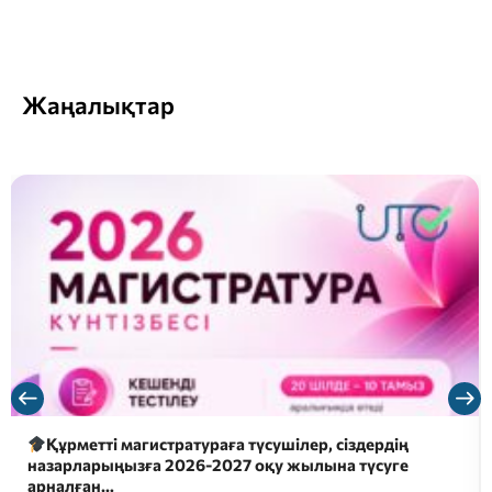
Жаңалықтар
Құрметті магистратураға түсушілер, сіздердің
назарларыңызға 2026-2027 оқу жылына түсуге
арналған…