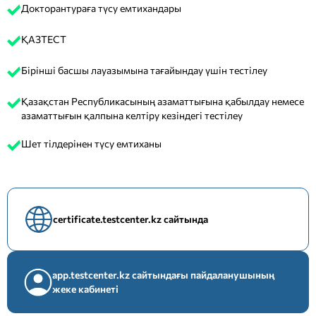
Докторантураға түсу емтихандары
ҚАЗТЕСТ
Бірінші басшы лауазымына тағайындау үшін тестілеу
Қазақстан Республикасының азаматтығына қабылдау немесе
азаматтығын қалпына келтіру кезіндегі тестілеу
Шет тілдерінен түсу емтиханы
certificate.testcenter.kz сайтында
app.testcenter.kz сайтындағы пайдаланушының
жеке кабинеті