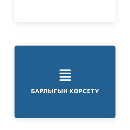
Тестілеудің барлық түрлері
Барлығын көрсету
БАРЛЫҒЫН КӨРСЕТУ