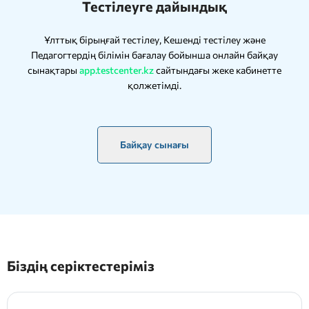
Тестілеуге дайындық
Ұлттық бірыңғай тестілеу, Кешенді тестілеу және
Педагогтердің білімін бағалау бойынша онлайн байқау
сынақтары
app.testcenter.kz
сайтындағы жеке кабинетте
қолжетімді.
Байқау сынағы
Біздің серіктестеріміз