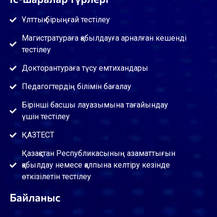
Ұлттық бірыңғай тестілеу
Магистратураға қабылдауға арналған кешенді
тестілеу
Докторантураға түсу емтихандары
Педагогтердің білімін бағалау
Бірінші басшы лауазымына тағайындау
үшін тестілеу
ҚАЗТЕСТ
Қазақстан Республикасының азаматтығын
қабылдау немесе қалпына келтіру кезінде
өткізілетін тестілеу
Байланыс