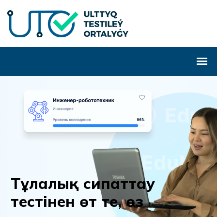
Т
ұ
л
а
л
ы
қ
с
и
п
а
т
т
а
у
т
е
с
т
і
н
е
н
ө
т
т
е
,
ө
з