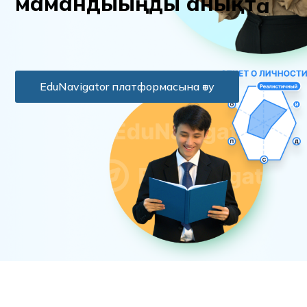
м
а
м
а
н
д
ы
ы
ң
д
ы
а
н
ы
қ
т
а
EduNavigator платформасына өту