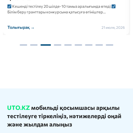
Кешенді тестілеу 20 шілде-10 тамыз аралығында өтеді;
Білім беру гранттары конкурсына қатысуға өтініштер…
Толығырақ →
21 июля, 2026
UTO.KZ
мобильді қосымшасы арқылы
тестілеуге тіркеліңіз, нәтижелерді оңай
және жылдам алыңыз