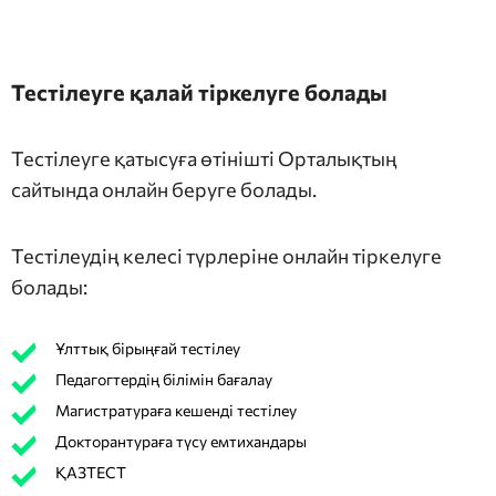
Тестілеуге қалай тіркелуге болады
Тестілеуге қатысуға өтінішті Орталықтың
сайтында онлайн беруге болады.
Тестілеудің келесі түрлеріне онлайн тіркелуге
болады:
Ұлттық бірыңғай тестілеу
Педагогтердің білімін бағалау
Магистратураға кешенді тестілеу
Докторантураға түсу емтихандары
ҚАЗТЕСТ