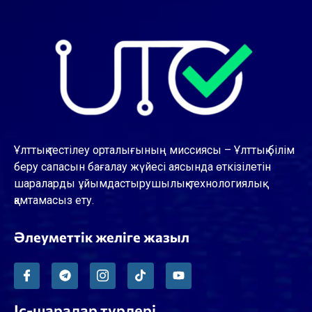
Ұлттық тестілеу орталығының миссиясы – Ұлттық білім
беру сапасын бағалау жүйесі аясында өткізілетін
шараларды ұйымдастырушылық-технологиялық
қамтамасыз ету.
Әлеуметтік желіге жазыл
Іс-шаралар түрлері