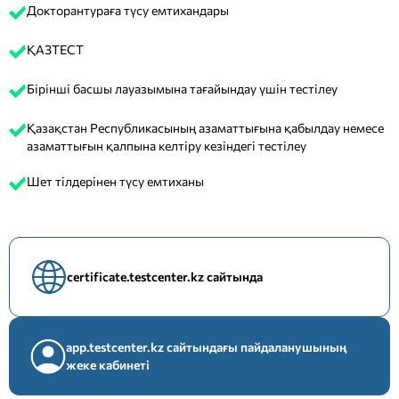
Докторантураға түсу емтихандары
ҚАЗТЕСТ
Бірінші басшы лауазымына тағайындау үшін тестілеу
Қазақстан Республикасының азаматтығына қабылдау немесе
азаматтығын қалпына келтіру кезіндегі тестілеу
Шет тілдерінен түсу емтиханы
certificate.testcenter.kz сайтында
app.testcenter.kz сайтындағы пайдаланушының
жеке кабинеті