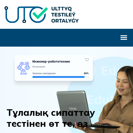
Т
ұ
л
а
л
ы
қ
с
и
п
а
т
т
а
у
т
е
с
т
і
н
е
н
ө
т
т
е
,
ө
з