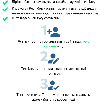
Бірінші басшы лауазымына тағайындау үшін тестілеу
Қазақстан Республикасының азаматтығына қабылдау
немесе азаматтығын қалпына келтіру кезіндегі тестілеу
Шет тілдерінен түсу емтиханы
1
Ұлттық тестілеу орталығының сайтында
жеке
кабинет
ашу
2
Тестілеу түрін таңдап, қажетті деректерді
толтыру
3
Тестілеуге келу. Тестілеу орны, күні мен уақыты
жеке кабинетте көрсетіледі