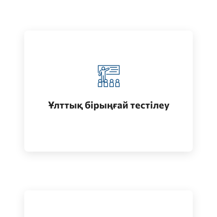
Қазақстанда жоғары білім алу
(бакалавриат)
Ұлттық бірыңғай тестілеу
Өту