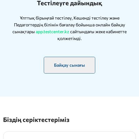
Тестілеуге дайындық
Ұлттық бірыңғай тестілеу, Кешенді тестілеу және
Педагогтердің білімін бағалау бойынша онлайн байқау
сынақтары
app.testcenter.kz
сайтындағы жеке кабинетте
қолжетімді.
Байқау сынағы
Біздің серіктестеріміз