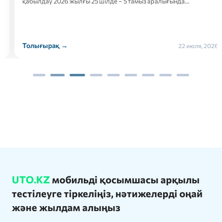
қабылдау 2026 жылғы 25 шілде – 5 тамыз аралығында…
Толығырақ →
22 июля, 2026
UTO.KZ
мобильді қосымшасы арқылы
тестілеуге тіркеліңіз, нәтижелерді оңай
және жылдам алыңыз