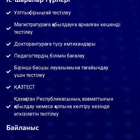
Ұлттық бірыңғай тестілеу
Магистратураға қабылдауға арналған кешенді
тестілеу
Докторантураға түсу емтихандары
Педагогтердің білімін бағалау
Бірінші басшы лауазымына тағайындау
үшін тестілеу
ҚАЗТЕСТ
Қазақстан Республикасының азаматтығын
қабылдау немесе қалпына келтіру кезінде
өткізілетін тестілеу
Байланыс