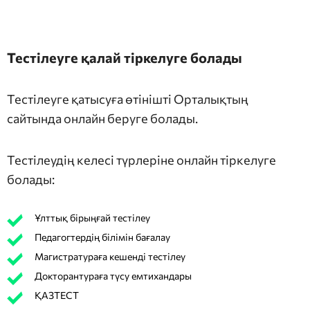
Тестілеуге қалай тіркелуге болады
Тестілеуге қатысуға өтінішті Орталықтың
сайтында онлайн беруге болады.
Тестілеудің келесі түрлеріне онлайн тіркелуге
болады:
Ұлттық бірыңғай тестілеу
Педагогтердің білімін бағалау
Магистратураға кешенді тестілеу
Докторантураға түсу емтихандары
ҚАЗТЕСТ