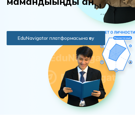
м
а
м
а
н
д
ы
ы
ң
д
ы
а
н
ы
қ
т
а
EduNavigator платформасына өту