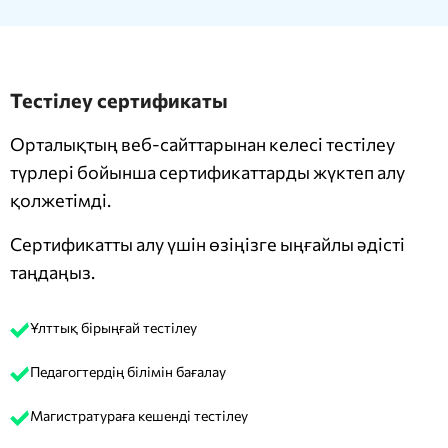
Тестілеу сертификаты
Орталықтың веб-сайттарынан келесі тестілеу
түрлері бойынша сертификаттарды жүктеп алу
қолжетімді.
Сертификатты алу үшін өзіңізге ыңғайлы әдісті
таңдаңыз.
Ұлттық бірыңғай тестілеу
Педагогтердің білімін бағалау
Магистратураға кешенді тестілеу