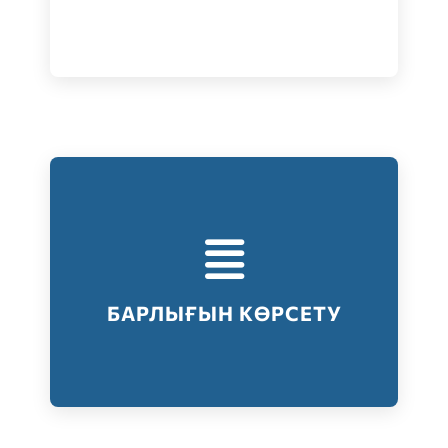
Тестілеудің барлық түрлері
Барлығын көрсету
БАРЛЫҒЫН КӨРСЕТУ