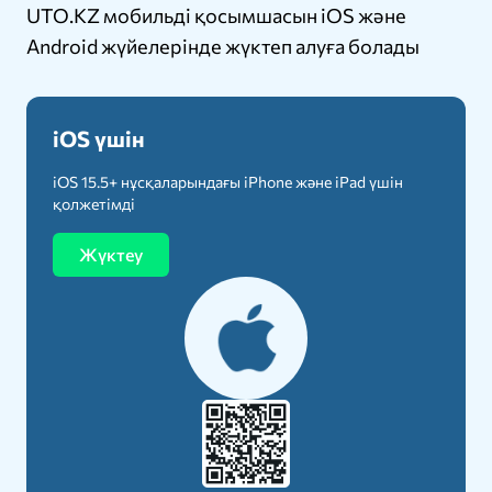
UTO.KZ мобильді қосымшасын iOS және
Android жүйелерінде жүктеп алуға болады
iOS үшін
iOS 15.5+ нұсқаларындағы iPhone және iPad үшін
қолжетімді
Жүктеу