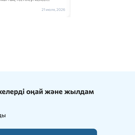
Толығырақ →
21 июля, 2026
ижелерді оңай және жылдам
ды