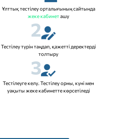
Ұлттық тестілеу орталығының сайтында
жеке кабинет
ашу
2
Тестілеу түрін таңдап, қажетті деректерді
толтыру
3
Тестілеуге келу. Тестілеу орны, күні мен
уақыты жеке кабинетте көрсетіледі