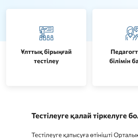
Педагогт
Қазақстанда жоғары білім
аттестац
алу (бакалавриат)
кезеңдерін
Ұлттық бірыңғай
Педагогт
Өту
тестілеу
білімін б
Өту
Тестілеуге қалай тіркелуге б
Тестілеуге қатысуға өтінішті Ортал