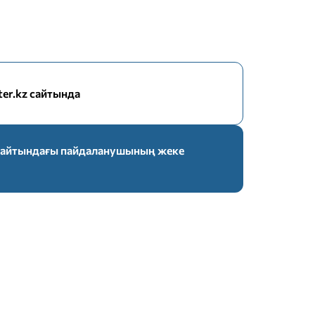
nter.kz сайтында
z сайтындағы пайдаланушының жеке