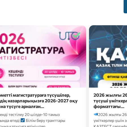
жылғы 26 шілдеде докторантураға
Сәлем, бола
і үміткерлер үшін электронды
Болашақ мама
аттағы…
ба?
Онда eduna
 жылғы 26 шілдеде докторантураға түсуші
кәсіби бағдарлау т
рлер үшін электронды форматтағы
Т сертификаттық тестілеуі келесі…