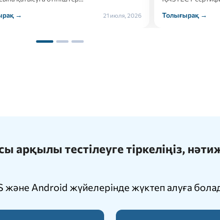
ырақ →
Толығырақ →
21 июля, 2026
 арқылы тестілеуге тіркеліңіз, нәт
 және Android жүйелерінде жүктеп алуға бола