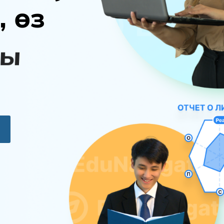
,
ө
з
ы