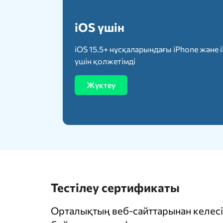
iOS үшін
iOS 15.5+ нұсқаларындағы iPhone және 
үшін қолжетімді
Жүктеу
Тестілеу сертификаты
Орталықтың веб-сайттарынан келесі 