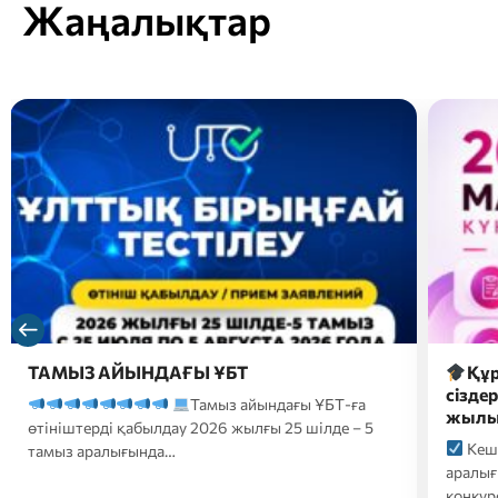
Жаңалықтар
Құрметті магистратураға түсушілер,
2026 
сіздердің назарларыңызға 2026-2027 оқу
түсуш
жылына түсуге арналған…
форм
Кешенді тестілеу 20 шілде-10 тамыз
2026
аралығында өтеді;
Білім беру гранттары
үмітке
конкурсына қатысуға өтініштер…
ҚАЗТЕС