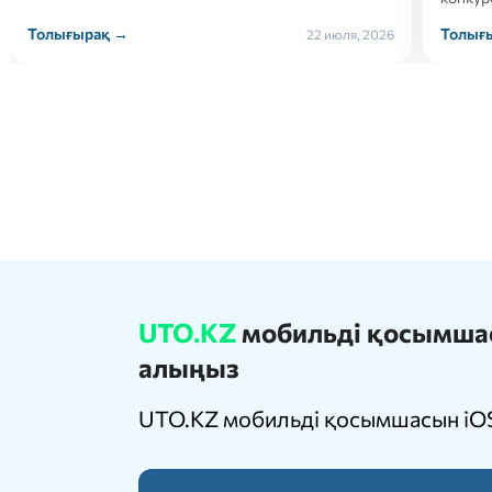
Толығырақ →
Толығ
21 июля, 2026
UTO.KZ
мобильді қосымшасы
алыңыз
UTO.KZ мобильді қосымшасын iOS