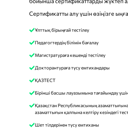
бойынша сертификаттарды жүктеп ал
Сертификатты алу үшін өзіңізге ыңға
Ұлттық бірыңғай тестілеу
Педагогтердің білімін бағалау
Магистратураға кешенді тестілеу
Докторантураға түсу емтихандары
ҚАЗТЕСТ
Бірінші басшы лауазымына тағайындау үшін
Қазақстан Республикасының азаматтығына
азаматтығын қалпына келтіру кезіндегі тест
Шет тілдерінен түсу емтиханы