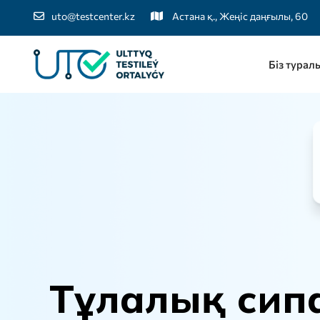
uto@testcenter.kz
Астана қ., Жеңіс даңғылы, 60
Біз турал
Т
ұ
л
а
л
ы
қ
с
и
п