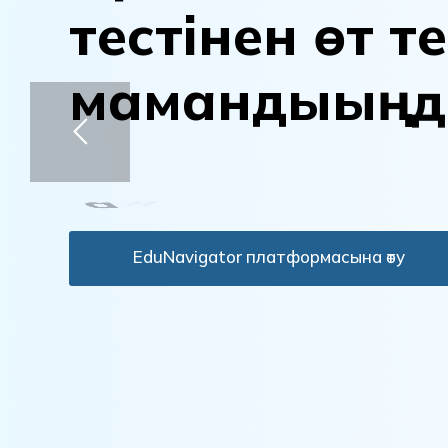
т
е
с
т
і
н
е
н
ө
т
т
е
м
а
м
а
н
д
ы
ы
ң
д
а
н
ы
қ
т
а
EduNavigator платформасына өту