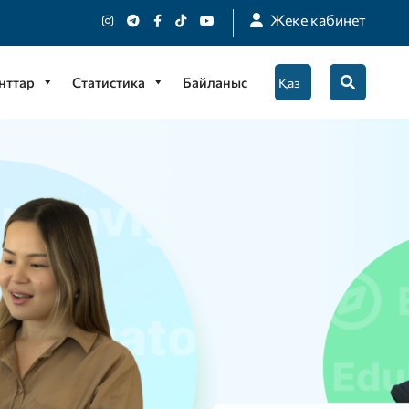
Жеке кабинет
нттар
Статистика
Байланыс