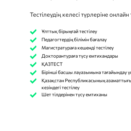
Тестілеудің келесі түрлеріне онлайн
Ұлттық бірыңғай тестілеу
Педагогтердің білімін бағалау
Магистратураға кешенді тестілеу
Докторантураға түсу емтихандары
ҚАЗТЕСТ
Бірінші басшы лауазымына тағайындау үш
Қазақстан Республикасының азаматтығы
кезіндегі тестілеу
Шет тілдерінен түсу емтиханы