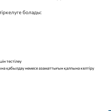
 тіркелуге болады:
ін тестілеу
на қабылдау немесе азаматтығын қалпына келтіру