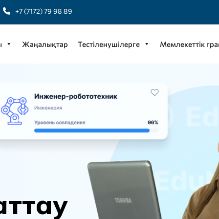
+7 (7172) 79 98 89
ы
Жаңалықтар
Тестіленушілерге
Мемлекеттік гра
а
т
т
а
у