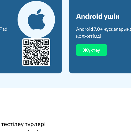
Android үшін
iPad
Android 7.0+ нұсқаларын
қолжетімді
Жүктеу
тестілеу түрлері