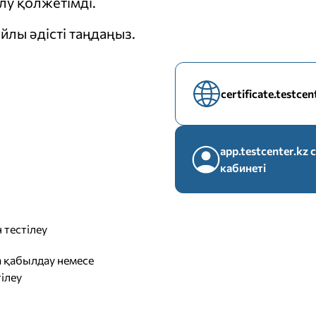
у қолжетімді.
йлы әдісті таңдаңыз.
certificate.testce
app.testcenter.k
кабинеті
 тестілеу
 қабылдау немесе
ілеу