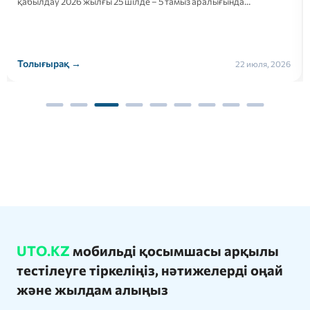
қабылдау 2026 жылғы 25 шілде – 5 тамыз аралығында…
Толығырақ →
22 июля, 2026
UTO.KZ
мобильді қосымшасы арқылы
тестілеуге тіркеліңіз, нәтижелерді оңай
және жылдам алыңыз