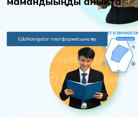
м
а
м
а
н
д
ы
ы
ң
д
ы
а
н
ы
қ
т
а
EduNavigator платформасына өту