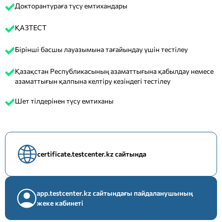
Докторантураға түсу емтихандары
ҚАЗТЕСТ
Бірінші басшы лауазымына тағайындау үшін тестілеу
Қазақстан Республикасының азаматтығына қабылдау немесе
азаматтығын қалпына келтіру кезіндегі тестілеу
Шет тілдерінен түсу емтиханы
certificate.testcenter.kz сайтында
app.testcenter.kz сайтындағы пайдаланушының
жеке кабинеті