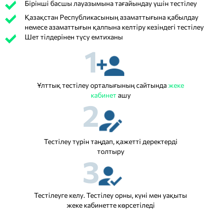
Бірінші басшы лауазымына тағайындау үшін тестілеу
Қазақстан Республикасының азаматтығына қабылдау
немесе азаматтығын қалпына келтіру кезіндегі тестілеу
Шет тілдерінен түсу емтиханы
1
Ұлттық тестілеу орталығының сайтында
жеке
кабинет
ашу
2
Тестілеу түрін таңдап, қажетті деректерді
толтыру
3
Тестілеуге келу. Тестілеу орны, күні мен уақыты
жеке кабинетте көрсетіледі