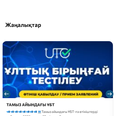
Жаңалықтар
ТАМЫЗ АЙЫНДАҒЫ ҰБТ
Тамыз айындағы ҰБТ-ға өтініштерді