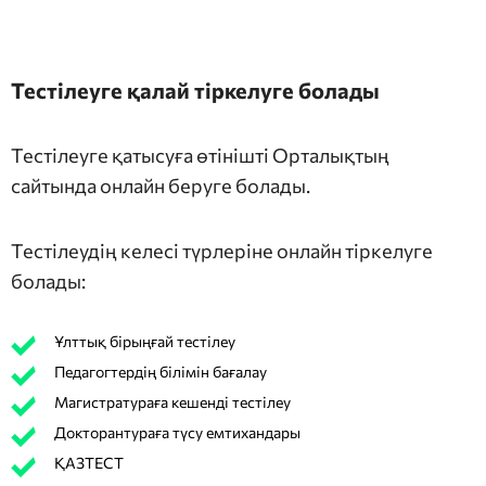
Тестілеуге қалай тіркелуге болады
Тестілеуге қатысуға өтінішті Орталықтың
сайтында онлайн беруге болады.
Тестілеудің келесі түрлеріне онлайн тіркелуге
болады:
Ұлттық бірыңғай тестілеу
Педагогтердің білімін бағалау
Магистратураға кешенді тестілеу
Докторантураға түсу емтихандары
ҚАЗТЕСТ