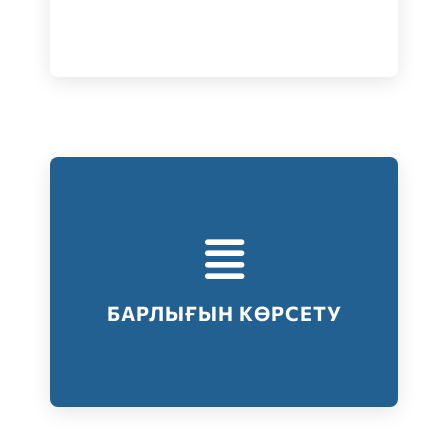
Тестілеудің барлық түрлері
Барлығын көрсету
БАРЛЫҒЫН КӨРСЕТУ