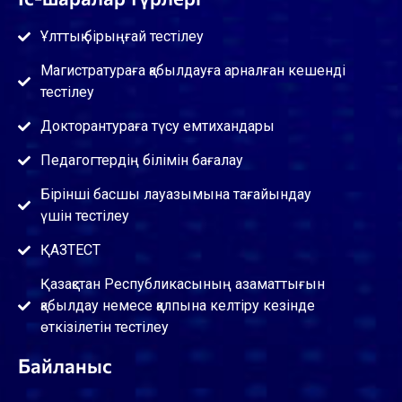
Ұлттық бірыңғай тестілеу
Магистратураға қабылдауға арналған кешенді
тестілеу
Докторантураға түсу емтихандары
Педагогтердің білімін бағалау
Бірінші басшы лауазымына тағайындау
үшін тестілеу
ҚАЗТЕСТ
Қазақстан Республикасының азаматтығын
қабылдау немесе қалпына келтіру кезінде
өткізілетін тестілеу
Байланыс