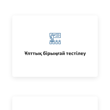
Қазақстанда жоғары білім алу
(бакалавриат)
Ұлттық бірыңғай тестілеу
Өту