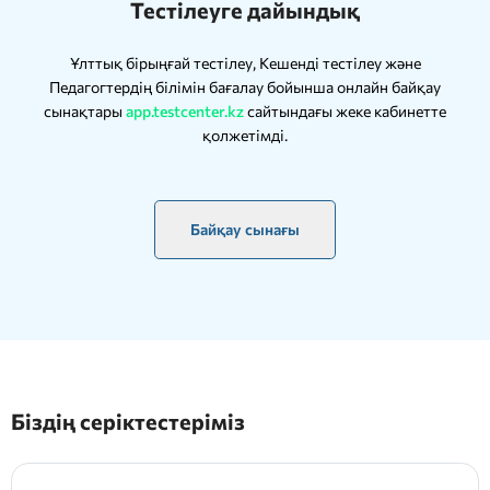
Тестілеуге дайындық
Ұлттық бірыңғай тестілеу, Кешенді тестілеу және
Педагогтердің білімін бағалау бойынша онлайн байқау
сынақтары
app.testcenter.kz
сайтындағы жеке кабинетте
қолжетімді.
Байқау сынағы
Біздің серіктестеріміз