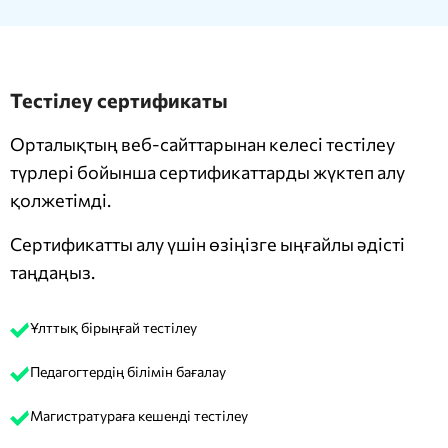
Тестілеу сертификаты
Орталықтың веб-сайттарынан келесі тестілеу
түрлері бойынша сертификаттарды жүктеп алу
қолжетімді.
Сертификатты алу үшін өзіңізге ыңғайлы әдісті
таңдаңыз.
Ұлттық бірыңғай тестілеу
Педагогтердің білімін бағалау
Магистратураға кешенді тестілеу