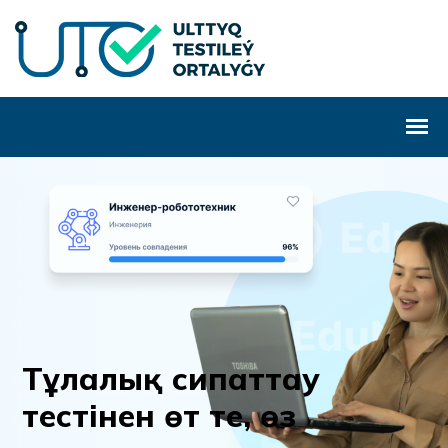
Т
ұ
л
а
л
ы
қ
с
и
п
а
т
т
а
у
т
е
с
т
і
н
е
н
ө
т
т
е
,
ө
з