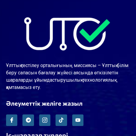
Ұлттық тестілеу орталығының миссиясы – Ұлттық білім
беру сапасын бағалау жүйесі аясында өткізілетін
шараларды ұйымдастырушылық-технологиялық
қамтамасыз ету.
Әлеуметтік желіге жазыл
Іс-шаралар түрлері