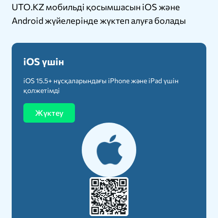
UTO.KZ мобильді қосымшасын iOS және
Android жүйелерінде жүктеп алуға болады
iOS үшін
iOS 15.5+ нұсқаларындағы iPhone және iPad үшін
қолжетімді
Жүктеу