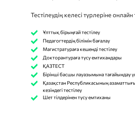
Тестілеудің келесі түрлеріне онлайн
Ұлттық бірыңғай тестілеу
Педагогтердің білімін бағалау
Магистратураға кешенді тестілеу
Докторантураға түсу емтихандары
ҚАЗТЕСТ
Бірінші басшы лауазымына тағайындау үш
Қазақстан Республикасының азаматтығы
кезіндегі тестілеу
Шет тілдерінен түсу емтиханы