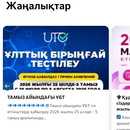
Жаңалықтар
Құрметті магистратураға түсушілер,
2026 
сіздердің назарларыңызға 2026-2027 оқу
түсуш
жылына түсуге арналған…
форм
Кешенді тестілеу 20 шілде-10 тамыз
2026
аралығында өтеді;
Білім беру гранттары
үмітке
конкурсына қатысуға өтініштер…
ҚАЗТЕС