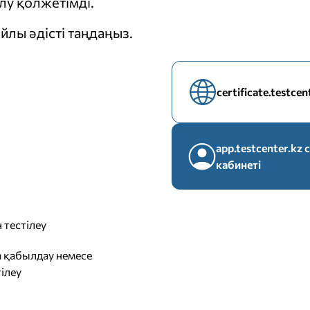
у қолжетімді.
йлы әдісті таңдаңыз.
certificate.testce
app.testcenter.k
кабинеті
 тестілеу
 қабылдау немесе
ілеу