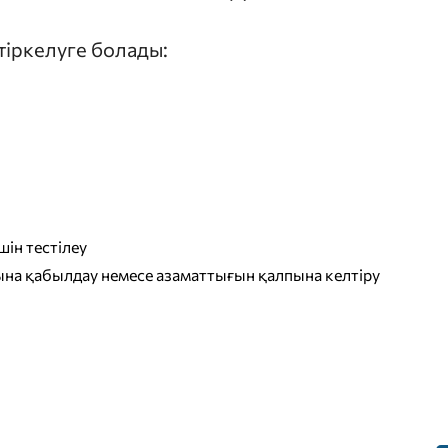
 тіркелуге болады:
ін тестілеу
на қабылдау немесе азаматтығын қалпына келтіру