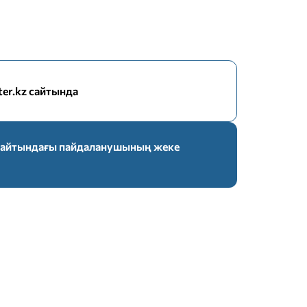
nter.kz сайтында
z сайтындағы пайдаланушының жеке