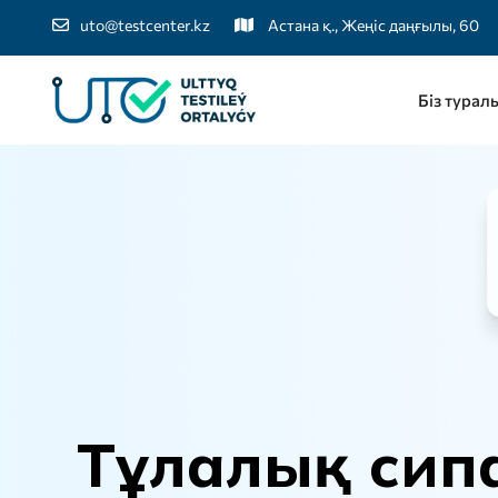
uto@testcenter.kz
Астана қ., Жеңіс даңғылы, 60
Біз турал
Т
ұ
л
а
л
ы
қ
с
и
п