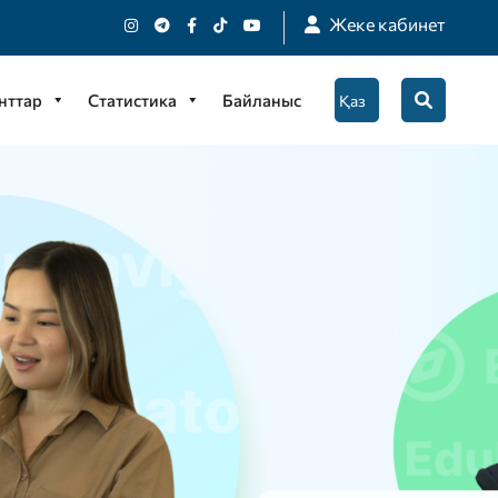
Жеке кабинет
нттар
Статистика
Байланыс