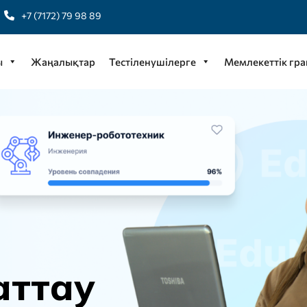
+7 (7172) 79 98 89
ы
Жаңалықтар
Тестіленушілерге
Мемлекеттік гра
а
т
т
а
у