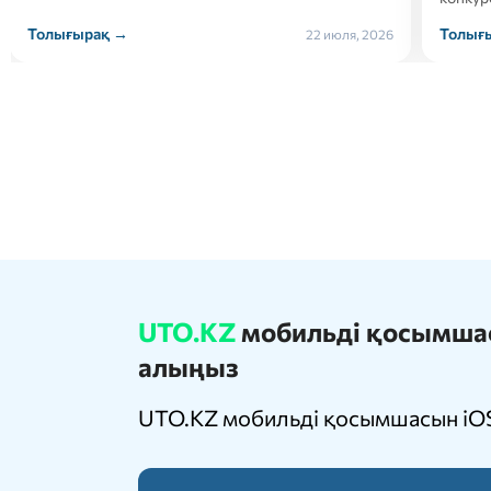
Толығырақ →
Толығ
21 июля, 2026
UTO.KZ
мобильді қосымшасы
алыңыз
UTO.KZ мобильді қосымшасын iOS