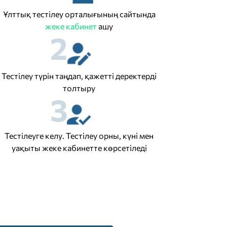
Ұлттық тестілеу орталығының сайтында
жеке кабинет
ашу
2
Тестілеу түрін таңдап, қажетті деректерді
толтыру
3
Тестілеуге келу. Тестілеу орны, күні мен
уақыты жеке кабинетте көрсетіледі