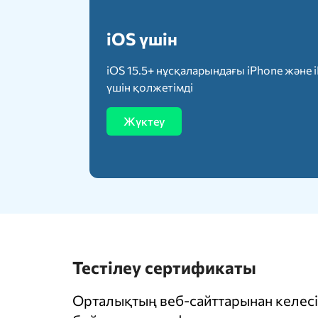
iOS үшін
iOS 15.5+ нұсқаларындағы iPhone және 
үшін қолжетімді
Жүктеу
Тестілеу сертификаты
Орталықтың веб-сайттарынан келесі 