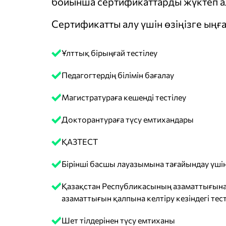
бойынша сертификаттарды жүктеп ал
Сертификатты алу үшін өзіңізге ыңға
Ұлттық бірыңғай тестілеу
Педагогтердің білімін бағалау
Магистратураға кешенді тестілеу
Докторантураға түсу емтихандары
ҚАЗТЕСТ
Бірінші басшы лауазымына тағайындау үшін
Қазақстан Республикасының азаматтығына
азаматтығын қалпына келтіру кезіндегі тест
Шет тілдерінен түсу емтиханы