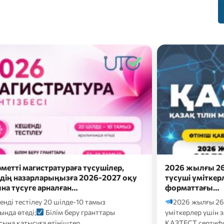
жылғы 26 шілдеде докторантураға
Сәлем, бола
і үміткерлер үшін электронды
Болашақ мама
аттағы…
ба?
Онда eduna
 жылғы 26 шілдеде докторантураға түсуші
кәсіби бағдарлау т
рлер үшін электронды форматтағы
Т сертификаттық тестілеуі келесі…