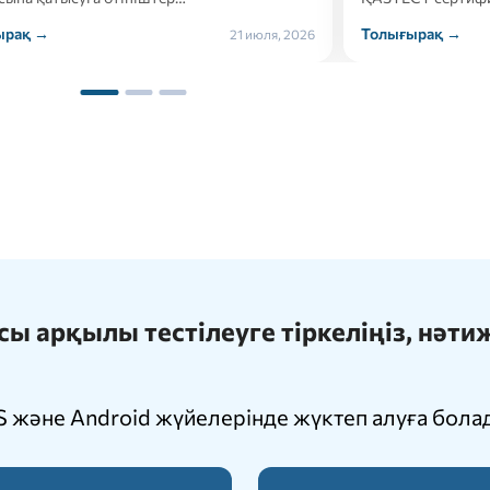
ырақ →
Толығырақ →
21 июля, 2026
 арқылы тестілеуге тіркеліңіз, нәт
 және Android жүйелерінде жүктеп алуға бола