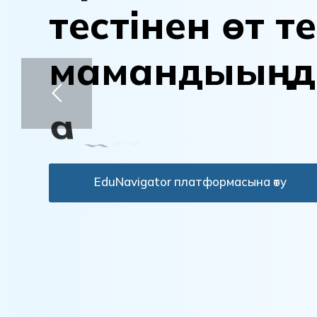
т
е
с
т
і
н
е
н
ө
т
т
е
м
а
м
а
н
д
ы
ы
ң
д
а
н
ы
қ
т
а
EduNavigator платформасына өту