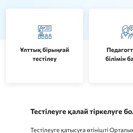
Педагогт
Қазақстанда жоғары білім
аттестац
алу (бакалавриат)
кезеңдерін
Ұлттық бірыңғай
Педагогт
Өту
тестілеу
білімін б
Өту
Тестілеуге қалай тіркелуге б
Тестілеуге қатысуға өтінішті Ортал