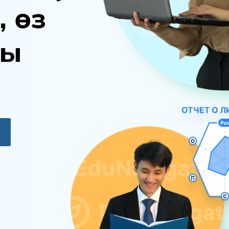
,
ө
з
ы