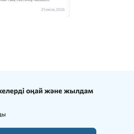
Толығырақ →
21 июля, 2026
ижелерді оңай және жылдам
ды