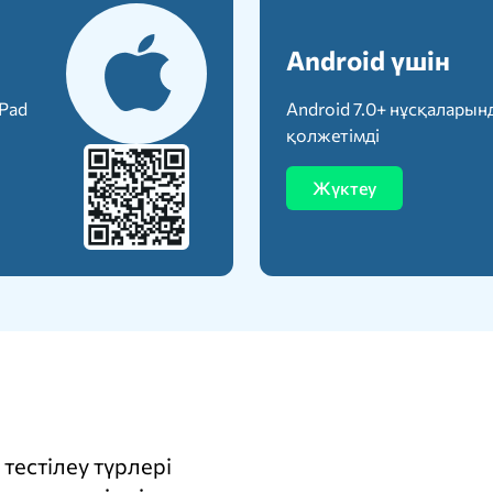
Android үшін
iPad
Android 7.0+ нұсқаларын
қолжетімді
Жүктеу
тестілеу түрлері