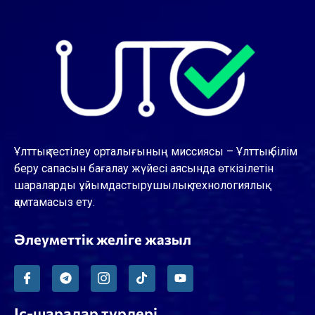
Ұлттық тестілеу орталығының миссиясы – Ұлттық білім
беру сапасын бағалау жүйесі аясында өткізілетін
шараларды ұйымдастырушылық-технологиялық
қамтамасыз ету.
Әлеуметтік желіге жазыл
Іс-шаралар түрлері