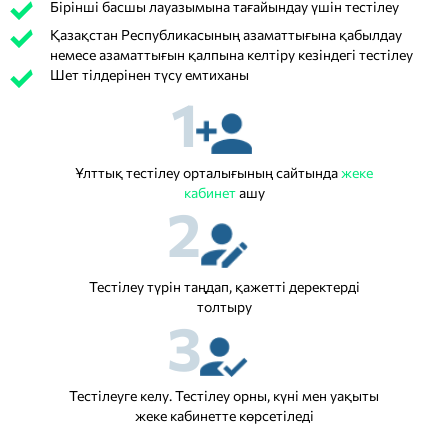
Бірінші басшы лауазымына тағайындау үшін тестілеу
Қазақстан Республикасының азаматтығына қабылдау
немесе азаматтығын қалпына келтіру кезіндегі тестілеу
Шет тілдерінен түсу емтиханы
1
Ұлттық тестілеу орталығының сайтында
жеке
кабинет
ашу
2
Тестілеу түрін таңдап, қажетті деректерді
толтыру
3
Тестілеуге келу. Тестілеу орны, күні мен уақыты
жеке кабинетте көрсетіледі