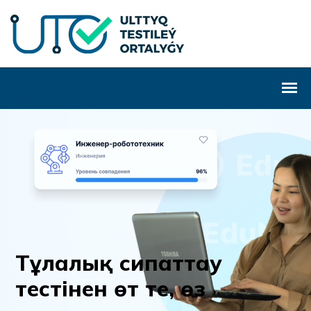
Т
ұ
л
а
л
ы
қ
с
и
п
а
т
т
а
у
т
е
с
т
і
н
е
н
ө
т
т
е
,
ө
з