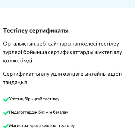
Тестілеу сертификаты
Орталықтың веб-сайттарынан келесі тестілеу
түрлері бойынша сертификаттарды жүктеп алу
қолжетімді.
Сертификатты алу үшін өзіңізге ыңғайлы әдісті
таңдаңыз.
Ұлттық бірыңғай тестілеу
Педагогтердің білімін бағалау
Магистратураға кешенді тестілеу