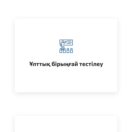
Қазақстанда жоғары білім алу
(бакалавриат)
Ұлттық бірыңғай тестілеу
Өту