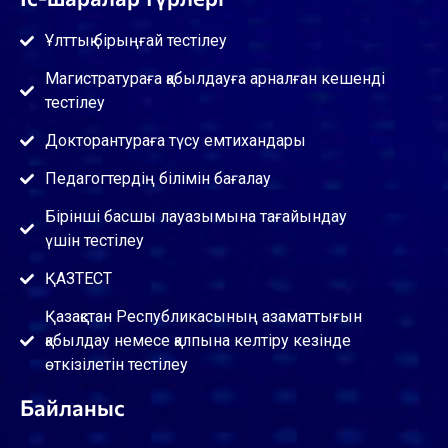
Ұлттық бірыңғай тестілеу
Магистратураға қабылдауға арналған кешенді
тестілеу
Докторантураға түсу емтихандары
Педагогтердің білімін бағалау
Бірінші басшы лауазымына тағайындау
үшін тестілеу
ҚАЗТЕСТ
Қазақстан Республикасының азаматтығын
қабылдау немесе қалпына келтіру кезінде
өткізілетін тестілеу
Байланыс