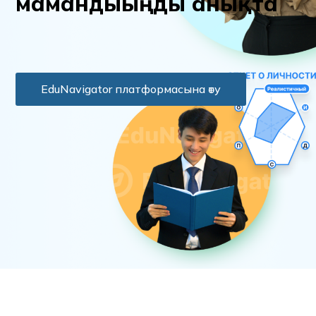
м
а
м
а
н
д
ы
ы
ң
д
ы
а
н
ы
қ
т
а
EduNavigator платформасына өту