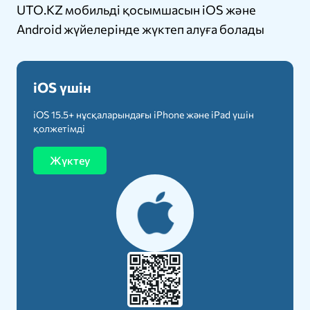
UTO.KZ мобильді қосымшасын iOS және
Android жүйелерінде жүктеп алуға болады
iOS үшін
iOS 15.5+ нұсқаларындағы iPhone және iPad үшін
қолжетімді
Жүктеу