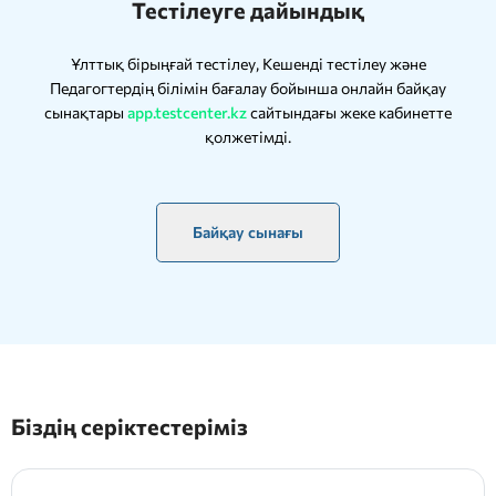
Тестілеуге дайындық
Ұлттық бірыңғай тестілеу, Кешенді тестілеу және
Педагогтердің білімін бағалау бойынша онлайн байқау
сынақтары
app.testcenter.kz
сайтындағы жеке кабинетте
қолжетімді.
Байқау сынағы
Біздің серіктестеріміз