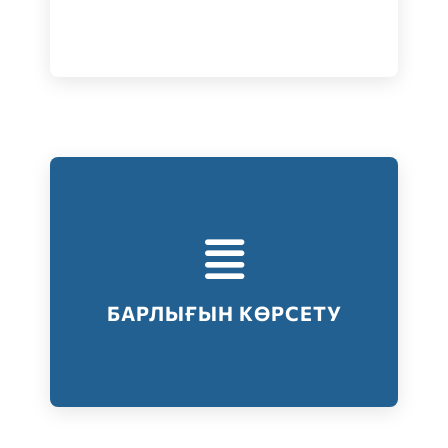
Тестілеудің барлық түрлері
Барлығын көрсету
БАРЛЫҒЫН КӨРСЕТУ