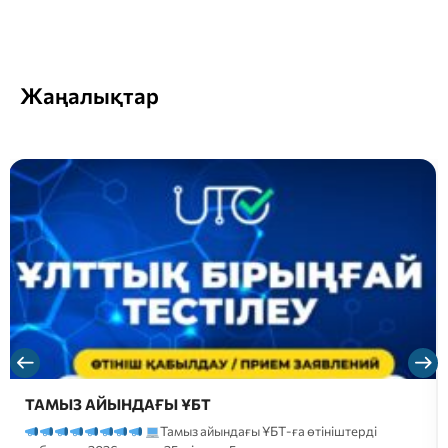
Жаңалықтар
ТАМЫЗ АЙЫНДАҒЫ ҰБТ
Тамыз айындағы ҰБТ-ға өтініштерді