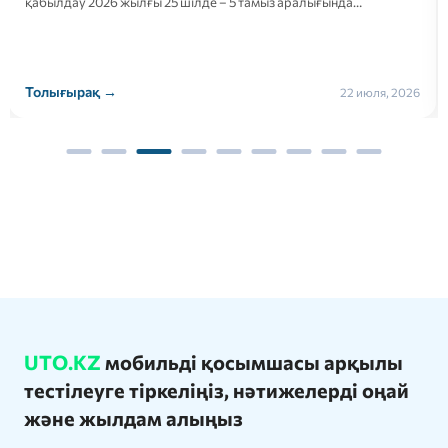
қабылдау 2026 жылғы 25 шілде – 5 тамыз аралығында…
Толығырақ →
22 июля, 2026
UTO.KZ
мобильді қосымшасы арқылы
тестілеуге тіркеліңіз, нәтижелерді оңай
және жылдам алыңыз