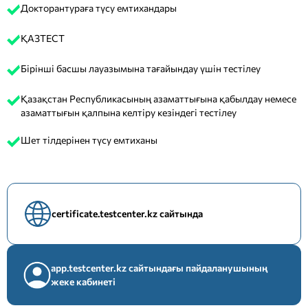
Докторантураға түсу емтихандары
ҚАЗТЕСТ
Бірінші басшы лауазымына тағайындау үшін тестілеу
Қазақстан Республикасының азаматтығына қабылдау немесе
азаматтығын қалпына келтіру кезіндегі тестілеу
Шет тілдерінен түсу емтиханы
certificate.testcenter.kz сайтында
app.testcenter.kz сайтындағы пайдаланушының
жеке кабинеті