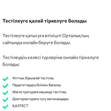
Тестілеуге қалай тіркелуге болады
Тестілеуге қатысуға өтінішті Орталықтың
сайтында онлайн беруге болады.
Тестілеудің келесі түрлеріне онлайн тіркелуге
болады:
Ұлттық бірыңғай тестілеу
Педагогтердің білімін бағалау
Магистратураға кешенді тестілеу
Докторантураға түсу емтихандары
ҚАЗТЕСТ