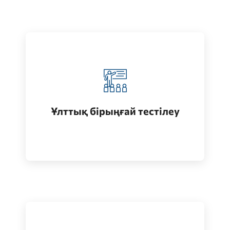
Қазақстанда жоғары білім алу
(бакалавриат)
Ұлттық бірыңғай тестілеу
Өту