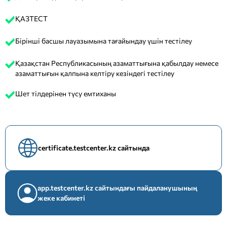
ҚАЗТЕСТ
Бірінші басшы лауазымына тағайындау үшін тестілеу
Қазақстан Республикасының азаматтығына қабылдау немесе
азаматтығын қалпына келтіру кезіндегі тестілеу
Шет тілдерінен түсу емтиханы
certificate.testcenter.kz сайтында
app.testcenter.kz сайтындағы пайдаланушының
жеке кабинеті