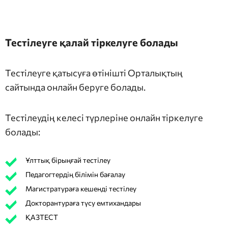
Тестілеуге қалай тіркелуге болады
Тестілеуге қатысуға өтінішті Орталықтың
сайтында онлайн беруге болады.
Тестілеудің келесі түрлеріне онлайн тіркелуге
болады:
Ұлттық бірыңғай тестілеу
Педагогтердің білімін бағалау
Магистратураға кешенді тестілеу
Докторантураға түсу емтихандары
ҚАЗТЕСТ