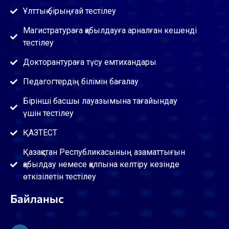
Ұлттық бірыңғай тестілеу
Магистратураға қабылдауға арналған кешенді
тестілеу
Докторантураға түсу емтихандары
Педагогтердің білімін бағалау
Бірінші басшы лауазымына тағайындау
үшін тестілеу
ҚАЗТЕСТ
Қазақстан Республикасының азаматтығын
қабылдау немесе қалпына келтіру кезінде
өткізілетін тестілеу
Байланыс