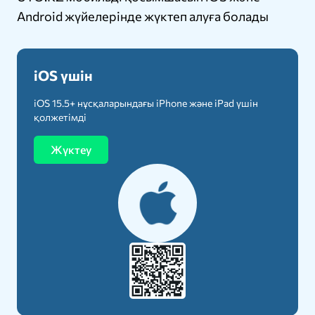
Android жүйелерінде жүктеп алуға болады
iOS үшін
iOS 15.5+ нұсқаларындағы iPhone және iPad үшін
қолжетімді
Жүктеу