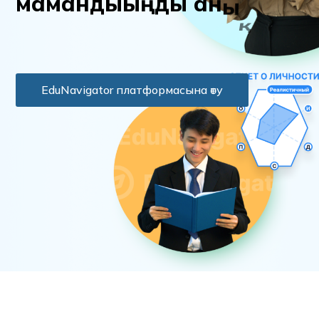
м
а
м
а
н
д
ы
ы
ң
д
ы
а
н
ы
қ
т
а
EduNavigator платформасына өту