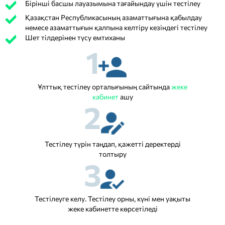
Бірінші басшы лауазымына тағайындау үшін тестілеу
Қазақстан Республикасының азаматтығына қабылдау
немесе азаматтығын қалпына келтіру кезіндегі тестілеу
Шет тілдерінен түсу емтиханы
1
Ұлттық тестілеу орталығының сайтында
жеке
кабинет
ашу
2
Тестілеу түрін таңдап, қажетті деректерді
толтыру
3
Тестілеуге келу. Тестілеу орны, күні мен уақыты
жеке кабинетте көрсетіледі