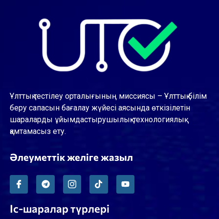
Ұлттық тестілеу орталығының миссиясы – Ұлттық білім
беру сапасын бағалау жүйесі аясында өткізілетін
шараларды ұйымдастырушылық-технологиялық
қамтамасыз ету.
Әлеуметтік желіге жазыл
Іс-шаралар түрлері