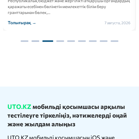
Республикалық бюджет және жергілікті атқарушы органдардың
қаражаты есебінен бөлінетін мемлекеттік білім беру
гранттарынан бөлек,…
Толығырақ →
7 августа, 2026
UTO.KZ
мобильді қосымшасы арқылы
тестілеуге тіркеліңіз, нәтижелерді оңай
және жылдам алыңыз
UTO.KZ мобильді қосымшасын iOS және