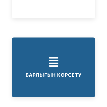
Тестілеудің барлық түрлері
Барлығын көрсету
БАРЛЫҒЫН КӨРСЕТУ