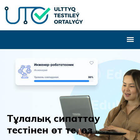
Т
ұ
л
а
л
ы
қ
с
и
п
а
т
т
а
у
т
е
с
т
і
н
е
н
ө
т
т
е
,
ө
з