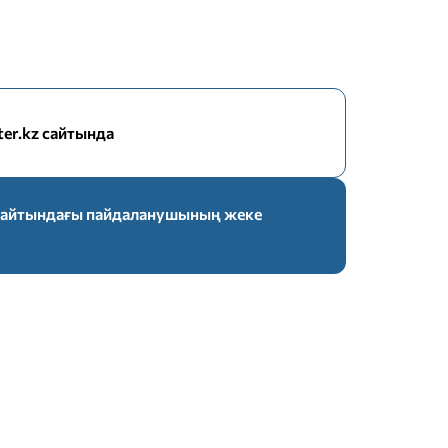
nter.kz сайтында
z сайтындағы пайдаланушының жеке