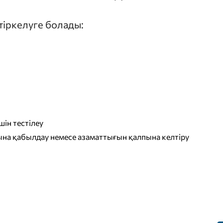
 тіркелуге болады:
ін тестілеу
на қабылдау немесе азаматтығын қалпына келтіру