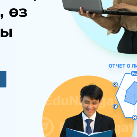
,
ө
з
ы