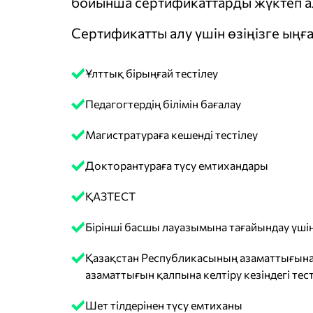
бойынша сертификаттарды жүктеп ал
Сертификатты алу үшін өзіңізге ыңға
Ұлттық бірыңғай тестілеу
Педагогтердің білімін бағалау
Магистратураға кешенді тестілеу
Докторантураға түсу емтихандары
ҚАЗТЕСТ
Бірінші басшы лауазымына тағайындау үшін
Қазақстан Республикасының азаматтығына
азаматтығын қалпына келтіру кезіндегі тест
Шет тілдерінен түсу емтиханы