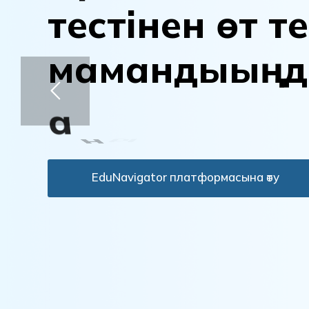
т
е
с
т
і
н
е
н
ө
т
т
е
м
а
м
а
н
д
ы
ы
ң
д
а
н
ы
қ
т
а
EduNavigator платформасына өту