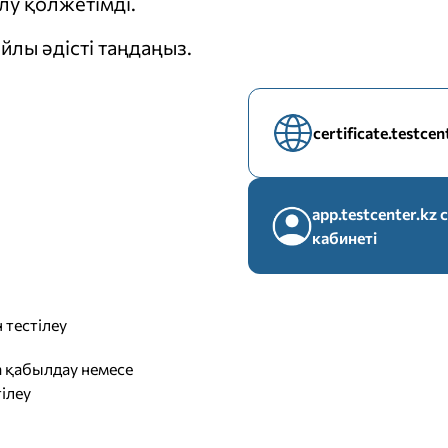
у қолжетімді.
йлы әдісті таңдаңыз.
certificate.testce
app.testcenter.k
кабинеті
 тестілеу
 қабылдау немесе
ілеу