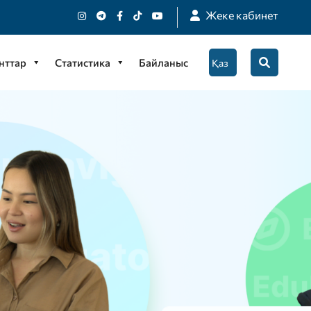
Жеке кабинет
нттар
Статистика
Байланыс