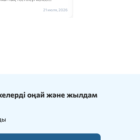
Толығырақ →
21 июля, 2026
ижелерді оңай және жылдам
ды