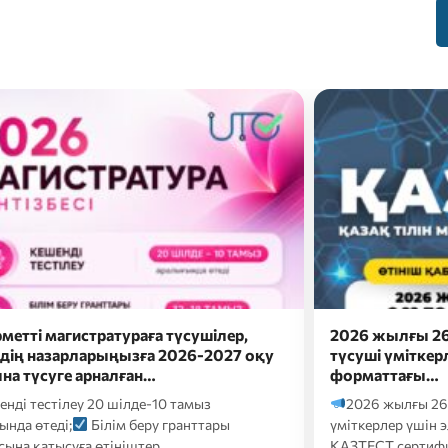
жылғы 26 шілдеде докторантураға
Сәлем, бола
і үміткерлер үшін электронды
Болашақ мама
аттағы…
ба?
Онда eduna
 жылғы 26 шілдеде докторантураға түсуші
кәсіби бағдарлау т
рлер үшін электронды форматтағы
Т сертификаттық тестілеуі келесі…