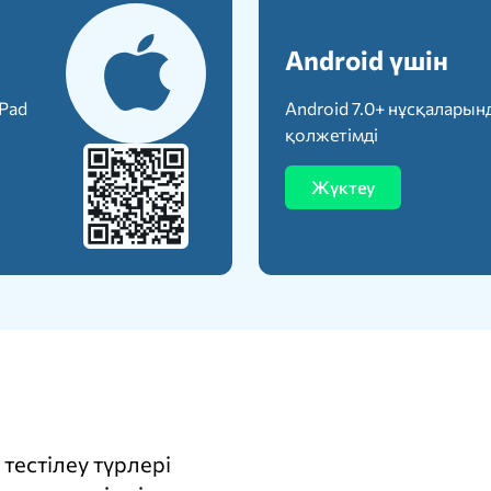
Android үшін
iPad
Android 7.0+ нұсқаларын
қолжетімді
Жүктеу
тестілеу түрлері