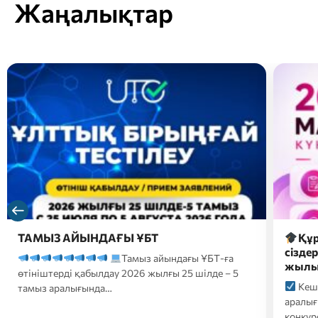
Жаңалықтар
Құрметті магистратураға түсушілер,
2026 
сіздердің назарларыңызға 2026-2027 оқу
түсуш
жылына түсуге арналған…
форм
Кешенді тестілеу 20 шілде-10 тамыз
2026
аралығында өтеді;
Білім беру гранттары
үмітке
конкурсына қатысуға өтініштер…
ҚАЗТЕС