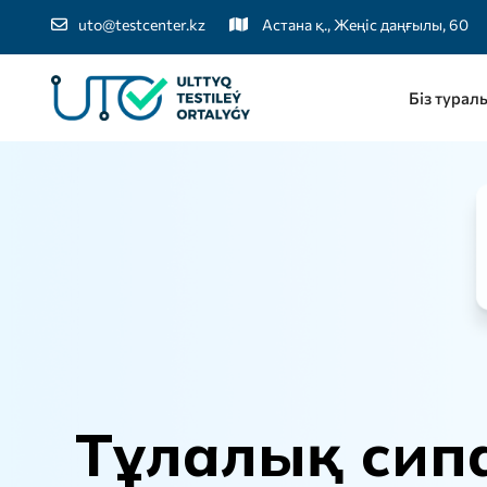
uto@testcenter.kz
Астана қ., Жеңіс даңғылы, 60
Біз турал
Т
ұ
л
а
л
ы
қ
с
и
п