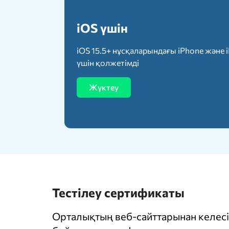
iOS үшін
iOS 15.5+ нұсқаларындағы iPhone және 
үшін қолжетімді
Жүктеу
Тестілеу сертификаты
Орталықтың веб-сайттарынан келесі 