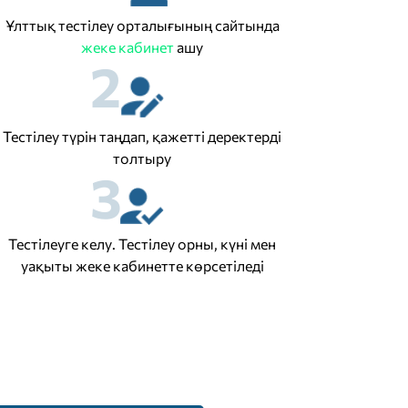
Ұлттық тестілеу орталығының сайтында
жеке кабинет
ашу
2
Тестілеу түрін таңдап, қажетті деректерді
толтыру
3
Тестілеуге келу. Тестілеу орны, күні мен
уақыты жеке кабинетте көрсетіледі