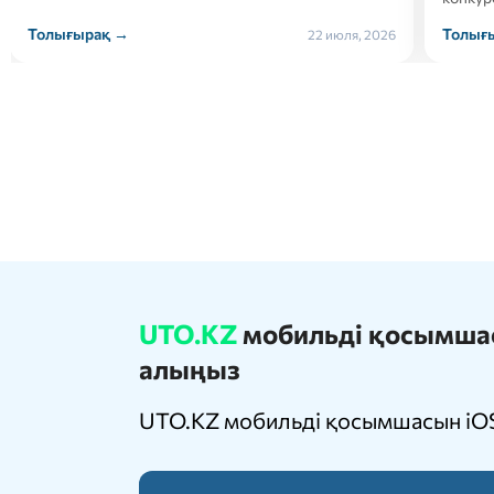
Толығырақ →
Толығ
21 июля, 2026
UTO.KZ
мобильді қосымшасы
алыңыз
UTO.KZ мобильді қосымшасын iOS