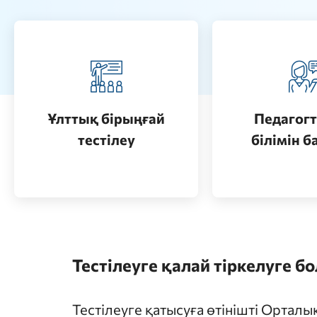
Педагогт
Қазақстанда жоғары білім
аттестац
алу (бакалавриат)
кезеңдерін
Ұлттық бірыңғай
Педагогт
Өту
тестілеу
білімін б
Өту
Тестілеуге қалай тіркелуге б
Тестілеуге қатысуға өтінішті Ортал