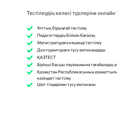
Тестілеудің келесі түрлеріне онлайн
Ұлттық бірыңғай тестілеу
Педагогтердің білімін бағалау
Магистратураға кешенді тестілеу
Докторантураға түсу емтихандары
ҚАЗТЕСТ
Бірінші басшы лауазымына тағайындау үш
Қазақстан Республикасының азаматтығы
кезіндегі тестілеу
Шет тілдерінен түсу емтиханы