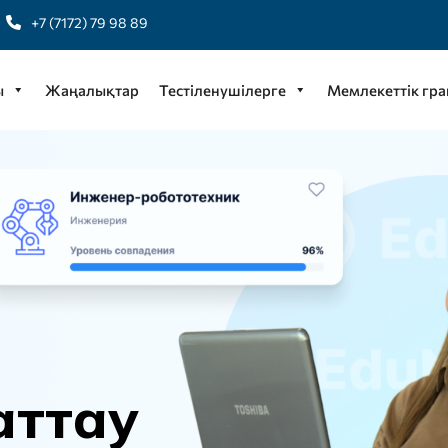
+7 (7172) 79 98 89
ы
Жаңалықтар
Тестіленушілерге
Мемлекеттік гра
а
т
т
а
у