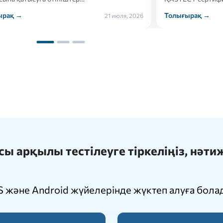
ырақ →
Толығырақ →
21 июля, 2026
 арқылы тестілеуге тіркеліңіз, нәт
 және Android жүйелерінде жүктеп алуға бола