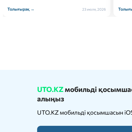
Толығырақ →
Толығ
22 июля, 2026
UTO.KZ
мобильді қосымшасы
алыңыз
UTO.KZ мобильді қосымшасын iOS