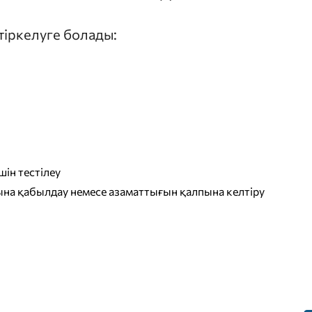
 тіркелуге болады:
ін тестілеу
на қабылдау немесе азаматтығын қалпына келтіру