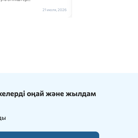
Толығырақ →
21 июля, 2026
ижелерді оңай және жылдам
ды