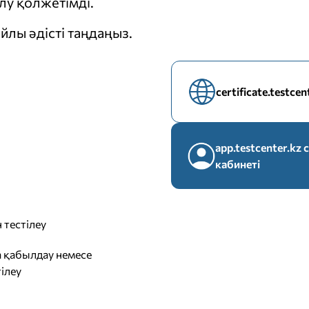
у қолжетімді.
йлы әдісті таңдаңыз.
certificate.testce
app.testcenter.k
кабинеті
 тестілеу
 қабылдау немесе
ілеу