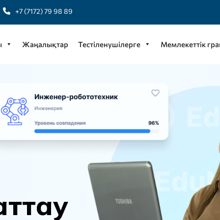
+7 (7172) 79 98 89
ы
Жаңалықтар
Тестіленушілерге
Мемлекеттік гра
а
т
т
а
у