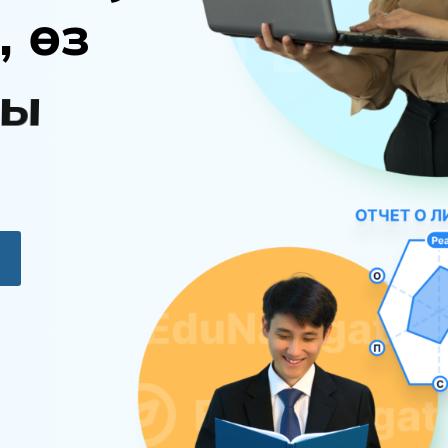
,
ө
з
ы