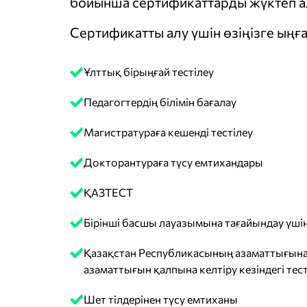
бойынша сертификаттарды жүктеп ал
Сертификатты алу үшін өзіңізге ыңға
Ұлттық бірыңғай тестілеу
Педагогтердің білімін бағалау
Магистратураға кешенді тестілеу
Докторантураға түсу емтихандары
ҚАЗТЕСТ
Бірінші басшы лауазымына тағайындау үшін
Қазақстан Республикасының азаматтығына
азаматтығын қалпына келтіру кезіндегі тест
Шет тілдерінен түсу емтиханы