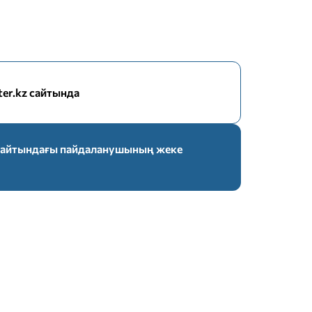
nter.kz сайтында
z сайтындағы пайдаланушының жеке