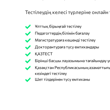
Тестілеудің келесі түрлеріне онлайн
Ұлттық бірыңғай тестілеу
Педагогтердің білімін бағалау
Магистратураға кешенді тестілеу
Докторантураға түсу емтихандары
ҚАЗТЕСТ
Бірінші басшы лауазымына тағайындау үш
Қазақстан Республикасының азаматтығы
кезіндегі тестілеу
Шет тілдерінен түсу емтиханы