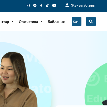
Жеке кабинет
нттар
Статистика
Байланыс