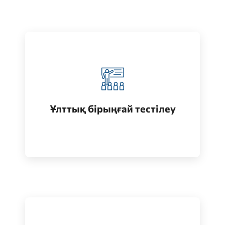
Қазақстанда жоғары білім алу
(бакалавриат)
Ұлттық бірыңғай тестілеу
Өту