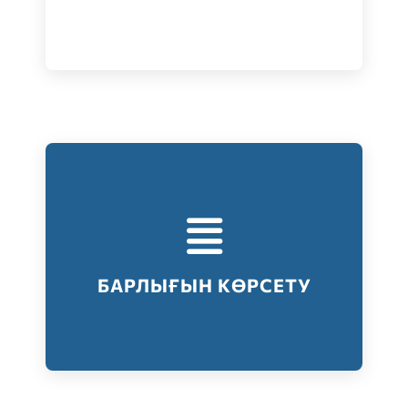
Тестілеудің барлық түрлері
Барлығын көрсету
БАРЛЫҒЫН КӨРСЕТУ