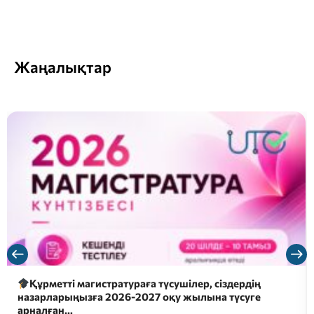
Жаңалықтар
Құрметті магистратураға түсушілер, сіздердің
назарларыңызға 2026-2027 оқу жылына түсуге
арналған…