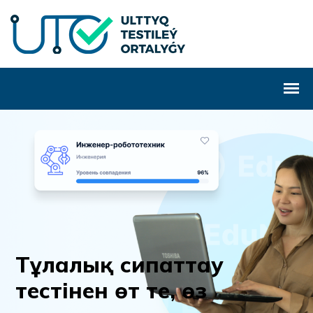
Т
ұ
л
а
л
ы
қ
с
и
п
а
т
т
а
у
т
е
с
т
і
н
е
н
ө
т
т
е
,
ө
з