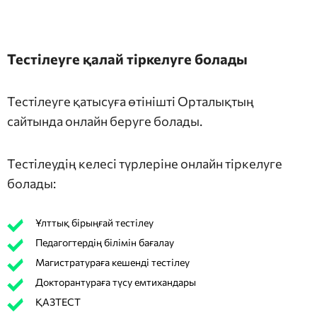
Тестілеуге қалай тіркелуге болады
Тестілеуге қатысуға өтінішті Орталықтың
сайтында онлайн беруге болады.
Тестілеудің келесі түрлеріне онлайн тіркелуге
болады:
Ұлттық бірыңғай тестілеу
Педагогтердің білімін бағалау
Магистратураға кешенді тестілеу
Докторантураға түсу емтихандары
ҚАЗТЕСТ