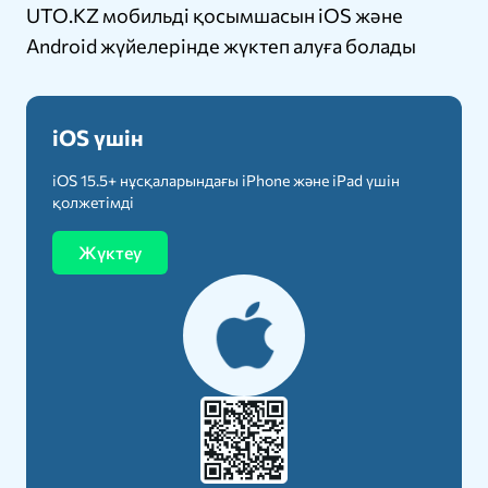
UTO.KZ мобильді қосымшасын iOS және
Android жүйелерінде жүктеп алуға болады
iOS үшін
iOS 15.5+ нұсқаларындағы iPhone және iPad үшін
қолжетімді
Жүктеу