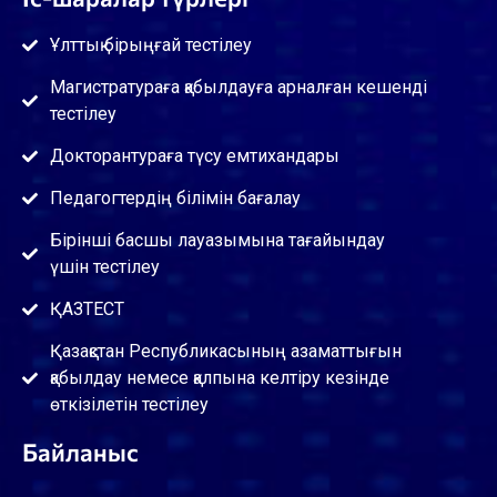
Ұлттық бірыңғай тестілеу
Магистратураға қабылдауға арналған кешенді
тестілеу
Докторантураға түсу емтихандары
Педагогтердің білімін бағалау
Бірінші басшы лауазымына тағайындау
үшін тестілеу
ҚАЗТЕСТ
Қазақстан Республикасының азаматтығын
қабылдау немесе қалпына келтіру кезінде
өткізілетін тестілеу
Байланыс