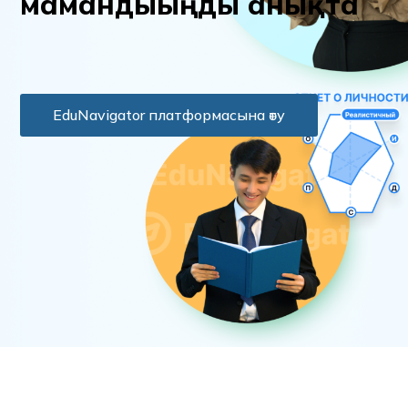
м
а
м
а
н
д
ы
ы
ң
д
ы
а
н
ы
қ
т
а
EduNavigator платформасына өту