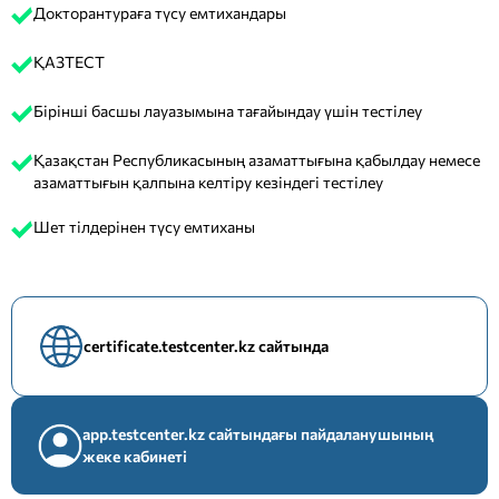
Докторантураға түсу емтихандары
ҚАЗТЕСТ
Бірінші басшы лауазымына тағайындау үшін тестілеу
Қазақстан Республикасының азаматтығына қабылдау немесе
азаматтығын қалпына келтіру кезіндегі тестілеу
Шет тілдерінен түсу емтиханы
certificate.testcenter.kz сайтында
app.testcenter.kz сайтындағы пайдаланушының
жеке кабинеті