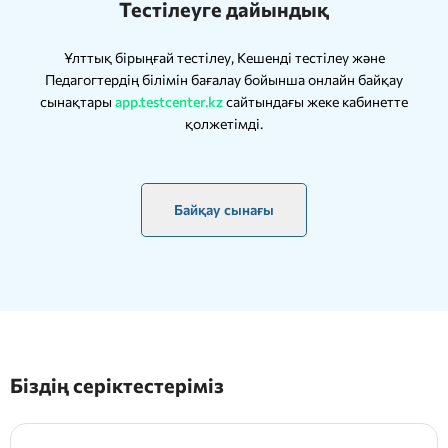
Тестілеуге дайындық
Ұлттық бірыңғай тестілеу, Кешенді тестілеу және
Педагогтердің білімін бағалау бойынша онлайн байқау
сынақтары
app.testcenter.kz
сайтындағы жеке кабинетте
қолжетімді.
Байқау сынағы
Біздің серіктестеріміз