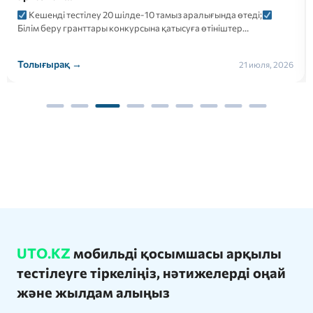
Кешенді тестілеу 20 шілде-10 тамыз аралығында өтеді;
Білім беру гранттары конкурсына қатысуға өтініштер…
Толығырақ →
21 июля, 2026
UTO.KZ
мобильді қосымшасы арқылы
тестілеуге тіркеліңіз, нәтижелерді оңай
және жылдам алыңыз