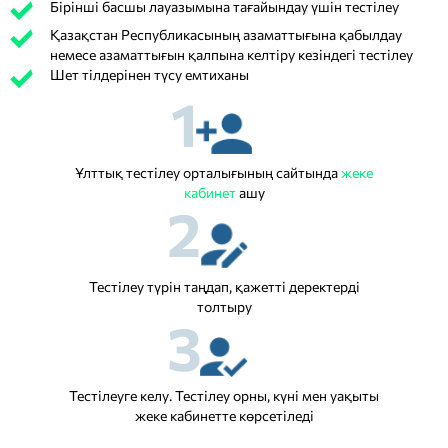
Бірінші басшы лауазымына тағайындау үшін тестілеу
Қазақстан Республикасының азаматтығына қабылдау
немесе азаматтығын қалпына келтіру кезіндегі тестілеу
Шет тілдерінен түсу емтиханы
1
Ұлттық тестілеу орталығының сайтында
жеке
кабинет
ашу
2
Тестілеу түрін таңдап, қажетті деректерді
толтыру
3
Тестілеуге келу. Тестілеу орны, күні мен уақыты
жеке кабинетте көрсетіледі