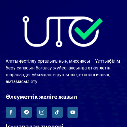
Ұлттық тестілеу орталығының миссиясы – Ұлттық білім
беру сапасын бағалау жүйесі аясында өткізілетін
шараларды ұйымдастырушылық-технологиялық
қамтамасыз ету.
Әлеуметтік желіге жазыл
Іс-шаралар түрлері