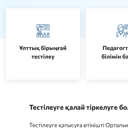
Педагогт
Қазақстанда жоғары білім
аттестац
алу (бакалавриат)
кезеңдерін
Ұлттық бірыңғай
Педагогт
Өту
тестілеу
білімін б
Өту
Тестілеуге қалай тіркелуге б
Тестілеуге қатысуға өтінішті Ортал