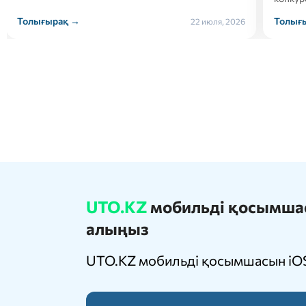
Толығырақ →
Толығ
21 июля, 2026
UTO.KZ
мобильді қосымшасы
алыңыз
UTO.KZ мобильді қосымшасын iOS