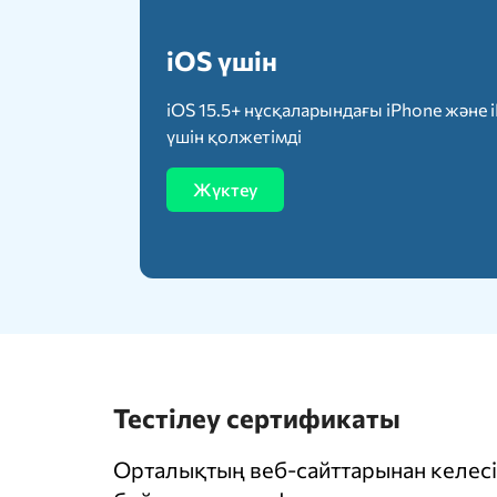
iOS үшін
iOS 15.5+ нұсқаларындағы iPhone және 
үшін қолжетімді
Жүктеу
Тестілеу сертификаты
Орталықтың веб-сайттарынан келесі 