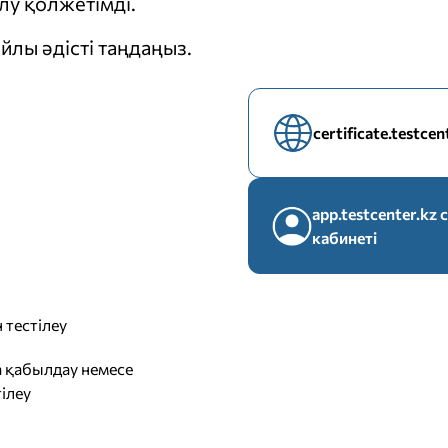
у қолжетімді.
йлы әдісті таңдаңыз.
certificate.testce
app.testcenter.k
кабинеті
 тестілеу
 қабылдау немесе
ілеу