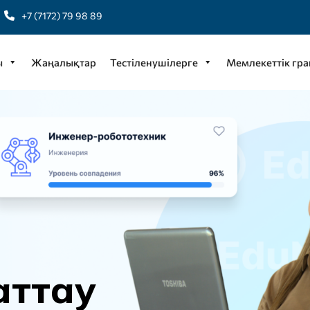
+7 (7172) 79 98 89
ы
Жаңалықтар
Тестіленушілерге
Мемлекеттік гра
а
т
т
а
у