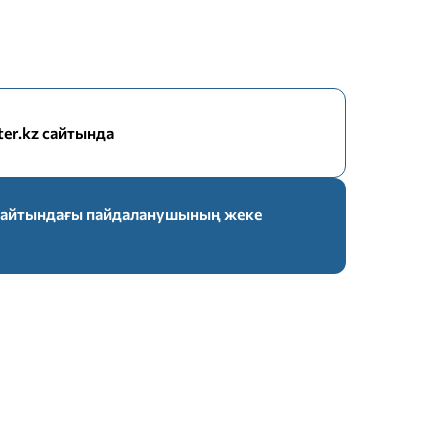
nter.kz сайтында
z сайтындағы пайдаланушының жеке