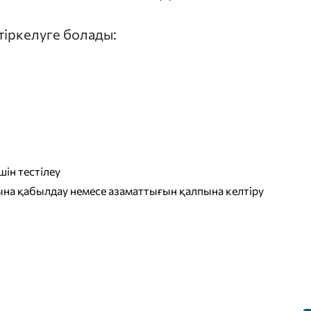
 тіркелуге болады:
ін тестілеу
на қабылдау немесе азаматтығын қалпына келтіру