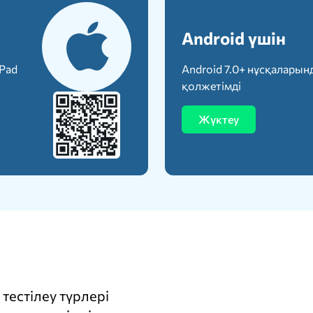
Android үшін
iPad
Android 7.0+ нұсқаларын
қолжетімді
Жүктеу
тестілеу түрлері