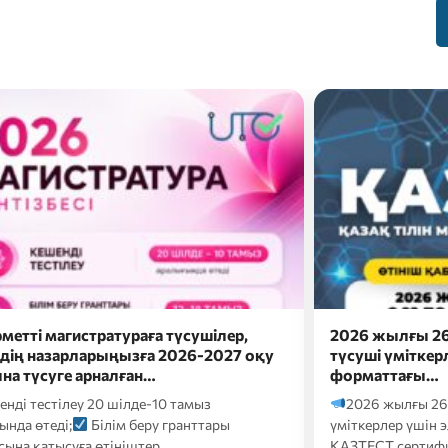
жылғы 26 шілдеде докторантураға
Сәлем, бола
і үміткерлер үшін электронды
Болашақ мама
аттағы…
ба?
Онда eduna
 жылғы 26 шілдеде докторантураға түсуші
кәсіби бағдарлау т
рлер үшін электронды форматтағы
Т сертификаттық тестілеуі келесі…