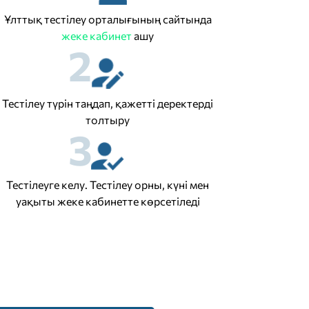
Ұлттық тестілеу орталығының сайтында
жеке кабинет
ашу
2
Тестілеу түрін таңдап, қажетті деректерді
толтыру
3
Тестілеуге келу. Тестілеу орны, күні мен
уақыты жеке кабинетте көрсетіледі