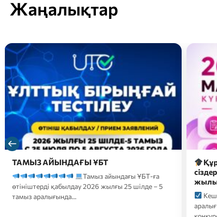
Жаңалықтар
Құрметті магистратураға түсушілер,
2026 
сіздердің назарларыңызға 2026-2027 оқу
түсуш
жылына түсуге арналған…
форм
Кешенді тестілеу 20 шілде-10 тамыз
2026
аралығында өтеді;
Білім беру гранттары
үмітке
конкурсына қатысуға өтініштер…
ҚАЗТЕС