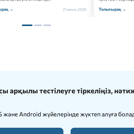
ырақ →
Толығырақ →
21 июля, 2026
 арқылы тестілеуге тіркеліңіз, нәт
 және Android жүйелерінде жүктеп алуға бола