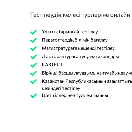
Тестілеудің келесі түрлеріне онлайн
Ұлттық бірыңғай тестілеу
Педагогтердің білімін бағалау
Магистратураға кешенді тестілеу
Докторантураға түсу емтихандары
ҚАЗТЕСТ
Бірінші басшы лауазымына тағайындау үш
Қазақстан Республикасының азаматтығы
кезіндегі тестілеу
Шет тілдерінен түсу емтиханы