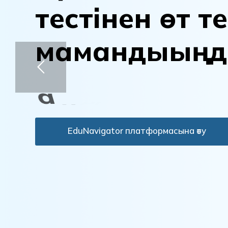
т
е
с
т
і
н
е
н
ө
т
т
е
м
а
м
а
н
д
ы
ы
ң
д
а
н
ы
қ
т
а
EduNavigator платформасына өту