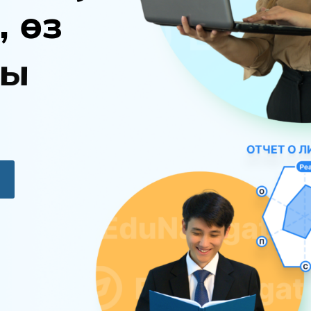
,
ө
з
ы