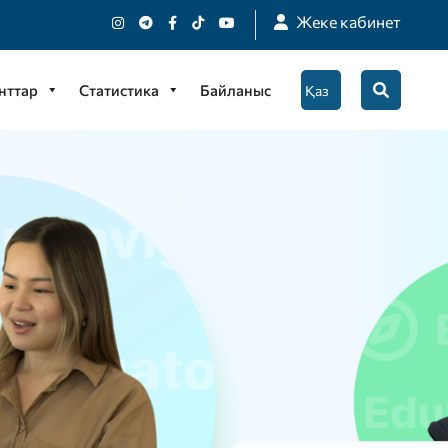
Жеке кабинет
нттар
Статистика
Байланыс