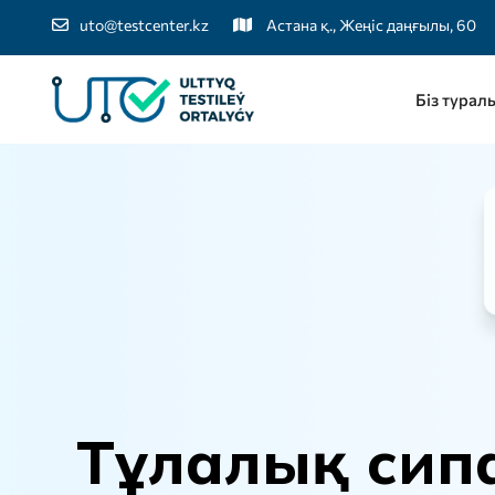
uto@testcenter.kz
Астана қ., Жеңіс даңғылы, 60
Біз турал
Т
ұ
л
а
л
ы
қ
с
и
п