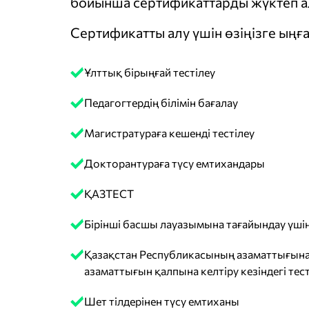
бойынша сертификаттарды жүктеп ал
Сертификатты алу үшін өзіңізге ыңға
Ұлттық бірыңғай тестілеу
Педагогтердің білімін бағалау
Магистратураға кешенді тестілеу
Докторантураға түсу емтихандары
ҚАЗТЕСТ
Бірінші басшы лауазымына тағайындау үшін
Қазақстан Республикасының азаматтығына
азаматтығын қалпына келтіру кезіндегі тест
Шет тілдерінен түсу емтиханы