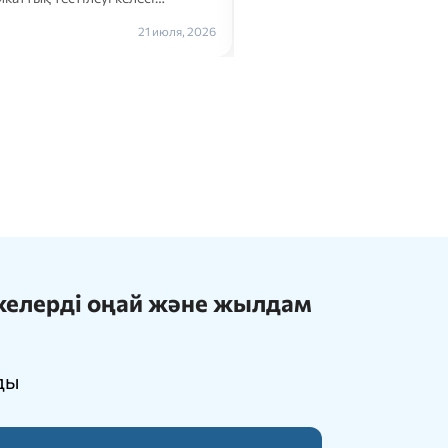
Толығырақ →
21 июля, 2026
ижелерді оңай және жылдам
ды