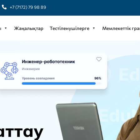
+7 (7172) 79 98 89
ы
Жаңалықтар
Тестіленушілерге
Мемлекеттік гра
а
т
т
а
у