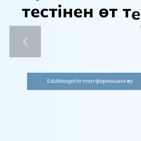
т
е
с
т
і
н
е
н
ө
т
т
е
м
а
м
а
н
д
ы
ы
ң
д
EduNavigator платформасына өту