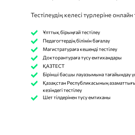
Тестілеудің келесі түрлеріне онлайн
Ұлттық бірыңғай тестілеу
Педагогтердің білімін бағалау
Магистратураға кешенді тестілеу
Докторантураға түсу емтихандары
ҚАЗТЕСТ
Бірінші басшы лауазымына тағайындау үш
Қазақстан Республикасының азаматтығы
кезіндегі тестілеу
Шет тілдерінен түсу емтиханы