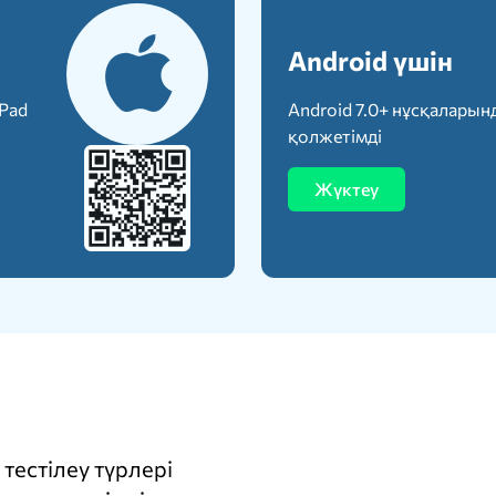
Android үшін
iPad
Android 7.0+ нұсқаларын
қолжетімді
Жүктеу
тестілеу түрлері