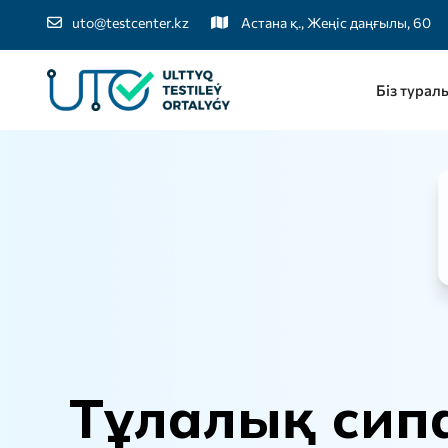
uto@testcenter.kz
Астана қ., Жеңіс даңғылы, 60
Біз турал
Т
ұ
л
а
л
ы
қ
с
и
п