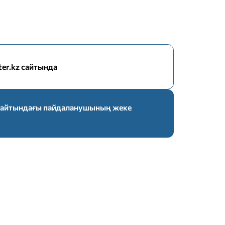
nter.kz сайтында
z сайтындағы пайдаланушының жеке