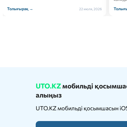
Толығырақ →
22 июля, 2026
21 июля
UTO.KZ
мобильді қосымшасы
алыңыз
UTO.KZ мобильді қосымшасын iOS