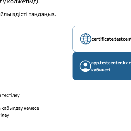
у қолжетімді.
йлы әдісті таңдаңыз.
certificate.testce
app.testcenter.k
кабинеті
 тестілеу
 қабылдау немесе
ілеу