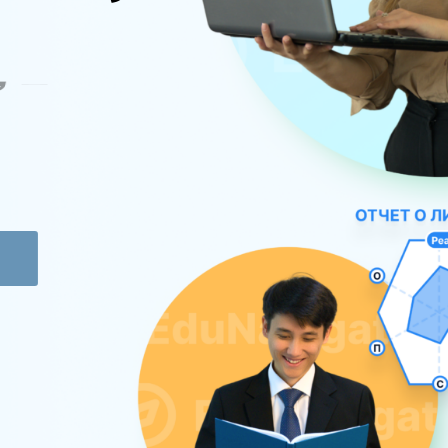
,
ө
з
ы