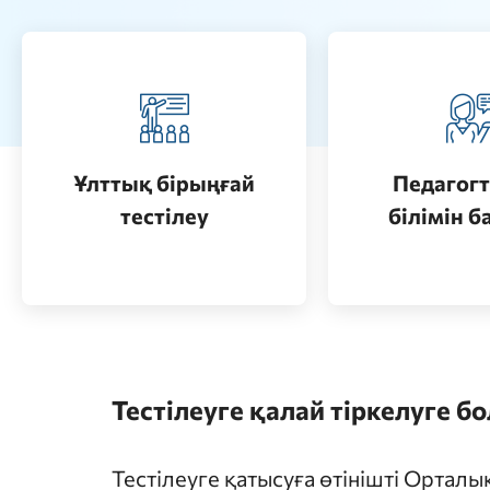
Педагогт
Қазақстанда жоғары білім
аттестац
алу (бакалавриат)
кезеңдерін
Ұлттық бірыңғай
Педагогт
Өту
тестілеу
білімін б
Өту
Тестілеуге қалай тіркелуге б
Тестілеуге қатысуға өтінішті Ортал