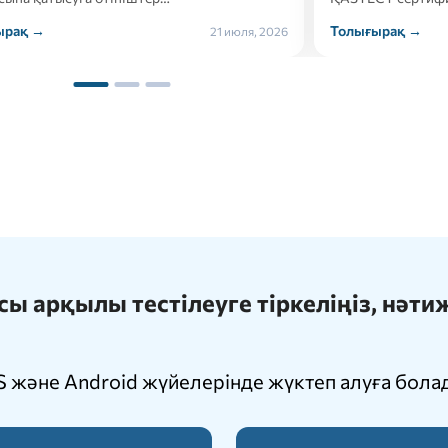
Толығырақ →
, 2026
21 июля, 2026
 арқылы тестілеуге тіркеліңіз, нәт
 және Android жүйелерінде жүктеп алуға бола