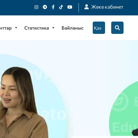
Жеке кабинет
нттар
Статистика
Байланыс