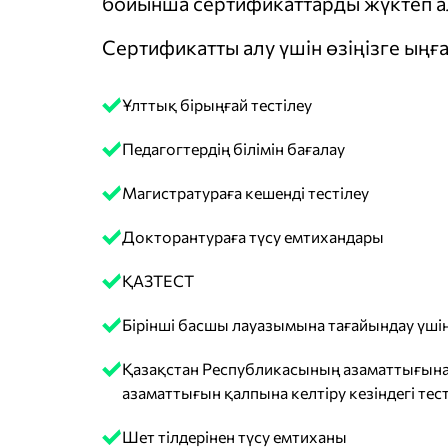
бойынша сертификаттарды жүктеп ал
Сертификатты алу үшін өзіңізге ыңға
Ұлттық бірыңғай тестілеу
Педагогтердің білімін бағалау
Магистратураға кешенді тестілеу
Докторантураға түсу емтихандары
ҚАЗТЕСТ
Бірінші басшы лауазымына тағайындау үшін
Қазақстан Республикасының азаматтығына
азаматтығын қалпына келтіру кезіндегі тест
Шет тілдерінен түсу емтиханы