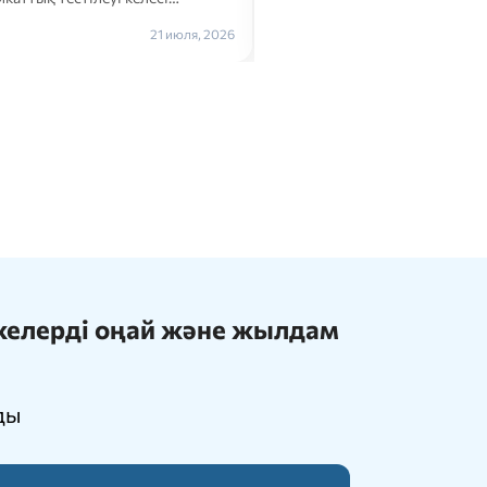
Толығырақ →
Толығыра
21 июля, 2026
ижелерді оңай және жылдам
ды