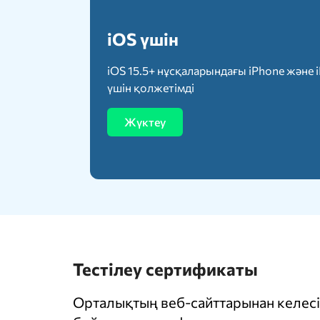
iOS үшін
iOS 15.5+ нұсқаларындағы iPhone және 
үшін қолжетімді
Жүктеу
Тестілеу сертификаты
Орталықтың веб-сайттарынан келесі 