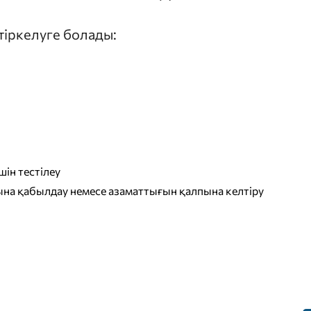
 тіркелуге болады:
ін тестілеу
на қабылдау немесе азаматтығын қалпына келтіру