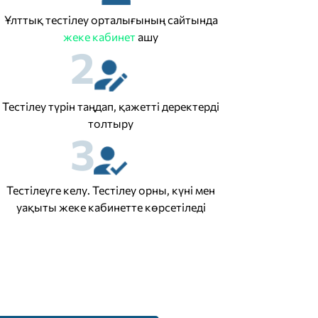
Ұлттық тестілеу орталығының сайтында
жеке кабинет
ашу
2
Тестілеу түрін таңдап, қажетті деректерді
толтыру
3
Тестілеуге келу. Тестілеу орны, күні мен
уақыты жеке кабинетте көрсетіледі