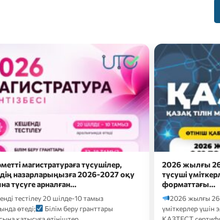
2026 жылғы 26 шілдеде докторантураға
оқу
түсуші үміткерлер үшін электронды
форматтағы…
2026 жылғы 26 шілдеде докторантураға түсуші
үміткерлер үшін электронды форматтағы
ҚАЗТЕСТ сертификаттық тестілеуі келесі…