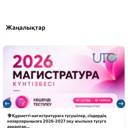
Жаңалықтар
Құрметті магистратураға түсушілер, сіздердің
назарларыңызға 2026-2027 оқу жылына түсуге
арналған…