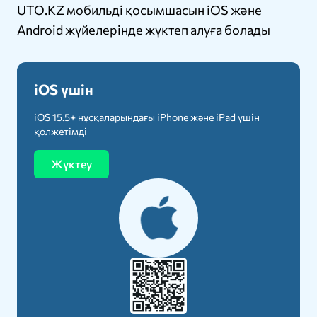
UTO.KZ мобильді қосымшасын iOS және
Android жүйелерінде жүктеп алуға болады
iOS үшін
iOS 15.5+ нұсқаларындағы iPhone және iPad үшін
қолжетімді
Жүктеу