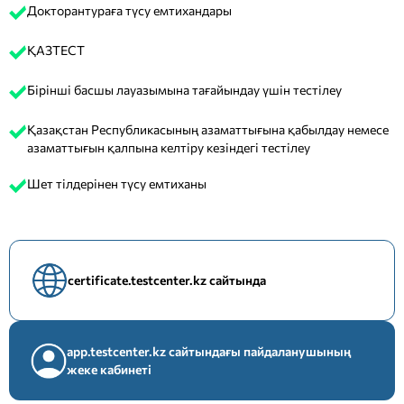
Докторантураға түсу емтихандары
ҚАЗТЕСТ
Бірінші басшы лауазымына тағайындау үшін тестілеу
Қазақстан Республикасының азаматтығына қабылдау немесе
азаматтығын қалпына келтіру кезіндегі тестілеу
Шет тілдерінен түсу емтиханы
certificate.testcenter.kz сайтында
app.testcenter.kz сайтындағы пайдаланушының
жеке кабинеті