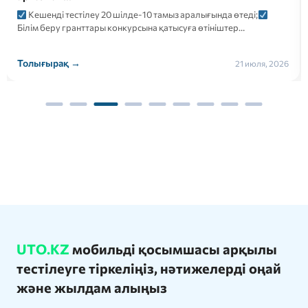
Кешенді тестілеу 20 шілде-10 тамыз аралығында өтеді;
Білім беру гранттары конкурсына қатысуға өтініштер…
Толығырақ →
21 июля, 2026
UTO.KZ
мобильді қосымшасы арқылы
тестілеуге тіркеліңіз, нәтижелерді оңай
және жылдам алыңыз