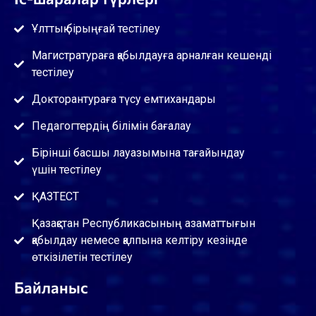
Ұлттық бірыңғай тестілеу
Магистратураға қабылдауға арналған кешенді
тестілеу
Докторантураға түсу емтихандары
Педагогтердің білімін бағалау
Бірінші басшы лауазымына тағайындау
үшін тестілеу
ҚАЗТЕСТ
Қазақстан Республикасының азаматтығын
қабылдау немесе қалпына келтіру кезінде
өткізілетін тестілеу
Байланыс