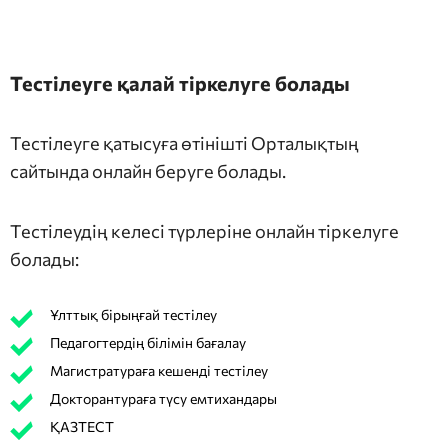
Тестілеуге қалай тіркелуге болады
Тестілеуге қатысуға өтінішті Орталықтың
сайтында онлайн беруге болады.
Тестілеудің келесі түрлеріне онлайн тіркелуге
болады:
Ұлттық бірыңғай тестілеу
Педагогтердің білімін бағалау
Магистратураға кешенді тестілеу
Докторантураға түсу емтихандары
ҚАЗТЕСТ