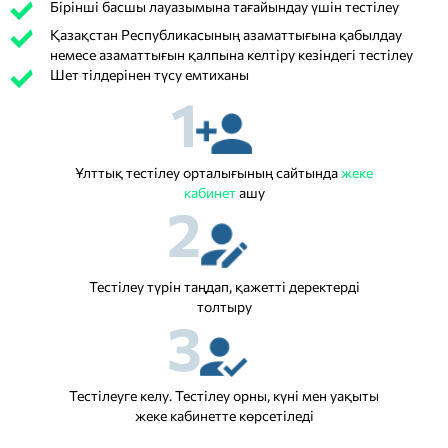
Бірінші басшы лауазымына тағайындау үшін тестілеу
Қазақстан Республикасының азаматтығына қабылдау
немесе азаматтығын қалпына келтіру кезіндегі тестілеу
Шет тілдерінен түсу емтиханы
1
Ұлттық тестілеу орталығының сайтында
жеке
кабинет
ашу
2
Тестілеу түрін таңдап, қажетті деректерді
толтыру
3
Тестілеуге келу. Тестілеу орны, күні мен уақыты
жеке кабинетте көрсетіледі