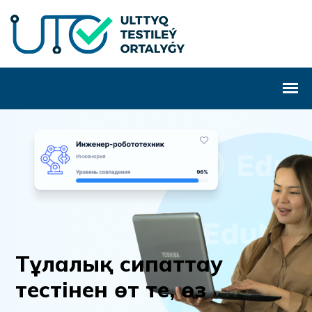
Т
ұ
л
а
л
ы
қ
с
и
п
а
т
т
а
у
т
е
с
т
і
н
е
н
ө
т
т
е
,
ө
з