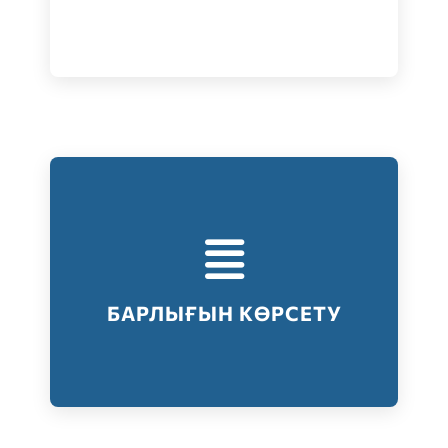
Тестілеудің барлық түрлері
Барлығын көрсету
БАРЛЫҒЫН КӨРСЕТУ