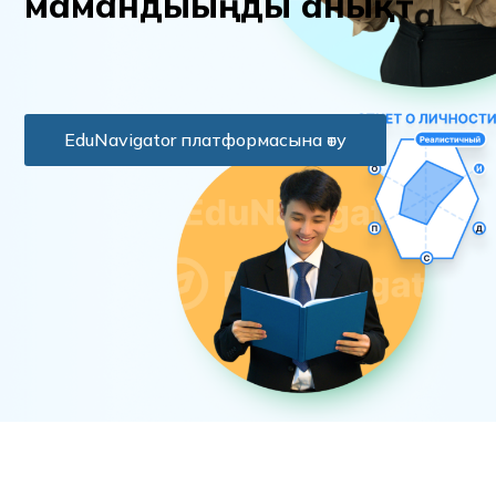
м
а
м
а
н
д
ы
ы
ң
д
ы
а
н
ы
қ
т
а
EduNavigator платформасына өту