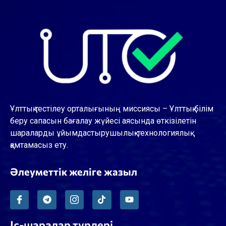
Ұлттық тестілеу орталығының миссиясы – Ұлттық білім
беру сапасын бағалау жүйесі аясында өткізілетін
шараларды ұйымдастырушылық-технологиялық
қамтамасыз ету.
Әлеуметтік желіге жазыл
Іс-шаралар түрлері