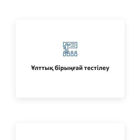
Қазақстанда жоғары білім алу
(бакалавриат)
Ұлттық бірыңғай тестілеу
Өту