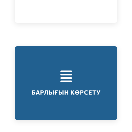
Тестілеудің барлық түрлері
Барлығын көрсету
БАРЛЫҒЫН КӨРСЕТУ