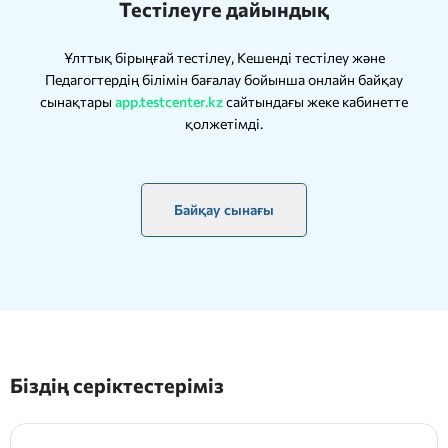
Тестілеуге дайындық
Ұлттық бірыңғай тестілеу, Кешенді тестілеу және
Педагогтердің білімін бағалау бойынша онлайн байқау
сынақтары
app.testcenter.kz
сайтындағы жеке кабинетте
қолжетімді.
Байқау сынағы
Біздің серіктестеріміз