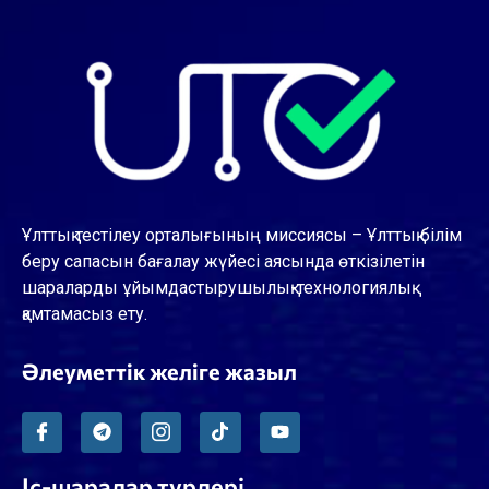
Ұлттық тестілеу орталығының миссиясы – Ұлттық білім
беру сапасын бағалау жүйесі аясында өткізілетін
шараларды ұйымдастырушылық-технологиялық
қамтамасыз ету.
Әлеуметтік желіге жазыл
Іс-шаралар түрлері