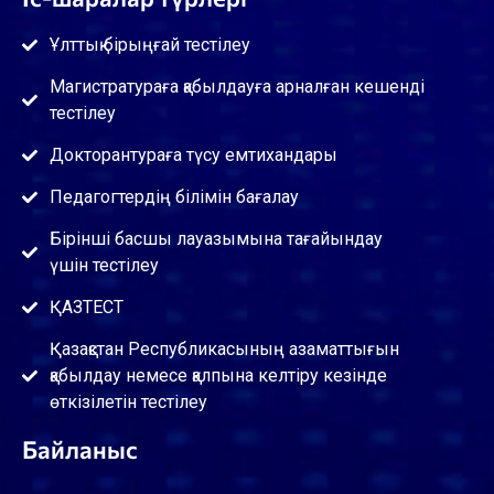
Ұлттық бірыңғай тестілеу
Магистратураға қабылдауға арналған кешенді
тестілеу
Докторантураға түсу емтихандары
Педагогтердің білімін бағалау
Бірінші басшы лауазымына тағайындау
үшін тестілеу
ҚАЗТЕСТ
Қазақстан Республикасының азаматтығын
қабылдау немесе қалпына келтіру кезінде
өткізілетін тестілеу
Байланыс