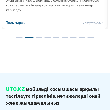
«кешенді тестілеуден өткізіп береміз», «грантқа түсіріп береміз»,
«тест…
Толығырақ →
23 июля, 2026
UTO.KZ
мобильді қосымшасы арқылы
тестілеуге тіркеліңіз, нәтижелерді оңай
және жылдам алыңыз