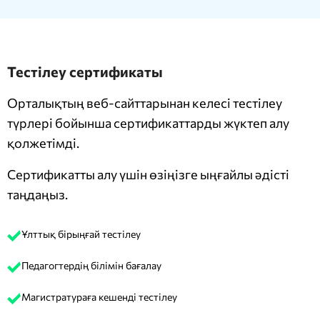
Тестілеу сертификаты
Орталықтың веб-сайттарынан келесі тестілеу
түрлері бойынша сертификаттарды жүктеп алу
қолжетімді.
Сертификатты алу үшін өзіңізге ыңғайлы әдісті
таңдаңыз.
Ұлттық бірыңғай тестілеу
Педагогтердің білімін бағалау
Магистратураға кешенді тестілеу