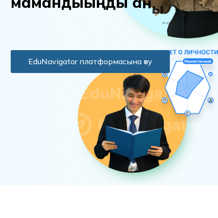
м
а
м
а
н
д
ы
ы
ң
д
ы
а
н
ы
қ
т
а
EduNavigator платформасына өту