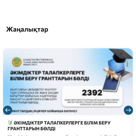
Жаңалықтар
Қайырлы күн, болашақ магистранттар!
Соңғы уақытта әлеуметтік желілер мен мессенджерлерде