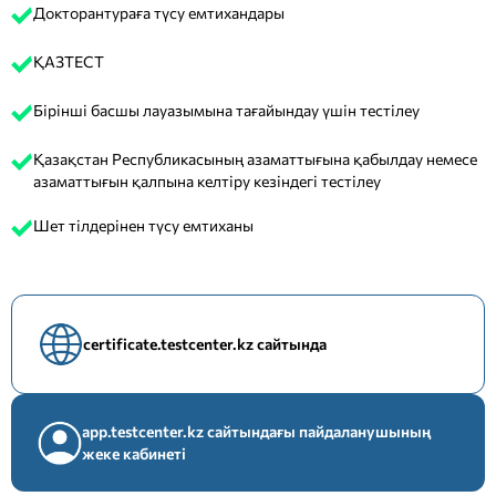
Докторантураға түсу емтихандары
ҚАЗТЕСТ
Бірінші басшы лауазымына тағайындау үшін тестілеу
Қазақстан Республикасының азаматтығына қабылдау немесе
азаматтығын қалпына келтіру кезіндегі тестілеу
Шет тілдерінен түсу емтиханы
certificate.testcenter.kz сайтында
app.testcenter.kz сайтындағы пайдаланушының
жеке кабинеті