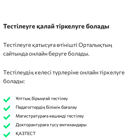
Тестілеуге қалай тіркелуге болады
Тестілеуге қатысуға өтінішті Орталықтың
сайтында онлайн беруге болады.
Тестілеудің келесі түрлеріне онлайн тіркелуге
болады:
Ұлттық бірыңғай тестілеу
Педагогтердің білімін бағалау
Магистратураға кешенді тестілеу
Докторантураға түсу емтихандары
ҚАЗТЕСТ