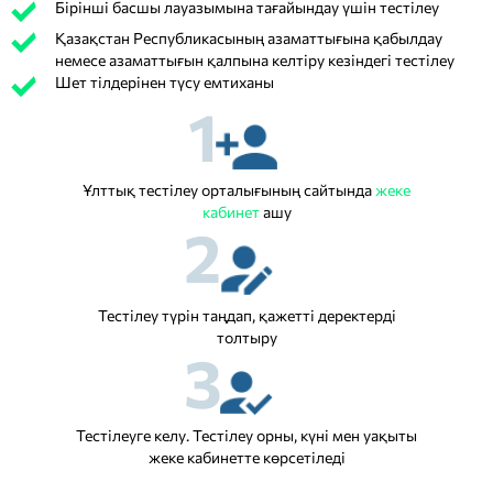
Бірінші басшы лауазымына тағайындау үшін тестілеу
Қазақстан Республикасының азаматтығына қабылдау
немесе азаматтығын қалпына келтіру кезіндегі тестілеу
Шет тілдерінен түсу емтиханы
1
Ұлттық тестілеу орталығының сайтында
жеке
кабинет
ашу
2
Тестілеу түрін таңдап, қажетті деректерді
толтыру
3
Тестілеуге келу. Тестілеу орны, күні мен уақыты
жеке кабинетте көрсетіледі