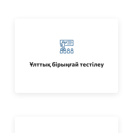
Қазақстанда жоғары білім алу
(бакалавриат)
Ұлттық бірыңғай тестілеу
Өту