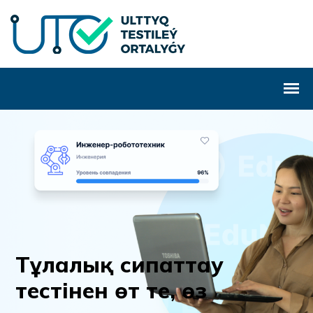
Т
ұ
л
а
л
ы
қ
с
и
п
а
т
т
а
у
т
е
с
т
і
н
е
н
ө
т
т
е
,
ө
з