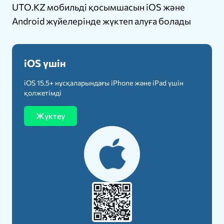
UTO.KZ мобильді қосымшасын iOS және
Android жүйелерінде жүктеп алуға болады
iOS үшін
iOS 15.5+ нұсқаларындағы iPhone және iPad үшін
қолжетімді
Жүктеу