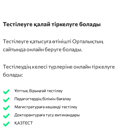
Тестілеуге қалай тіркелуге болады
Тестілеуге қатысуға өтінішті Орталықтың
сайтында онлайн беруге болады.
Тестілеудің келесі түрлеріне онлайн тіркелуге
болады:
Ұлттық бірыңғай тестілеу
Педагогтердің білімін бағалау
Магистратураға кешенді тестілеу
Докторантураға түсу емтихандары
ҚАЗТЕСТ