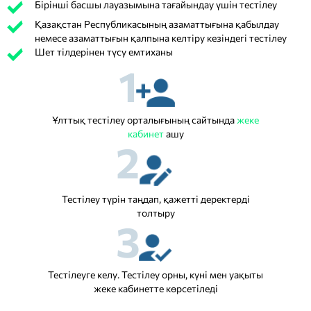
Бірінші басшы лауазымына тағайындау үшін тестілеу
Қазақстан Республикасының азаматтығына қабылдау
немесе азаматтығын қалпына келтіру кезіндегі тестілеу
Шет тілдерінен түсу емтиханы
1
Ұлттық тестілеу орталығының сайтында
жеке
кабинет
ашу
2
Тестілеу түрін таңдап, қажетті деректерді
толтыру
3
Тестілеуге келу. Тестілеу орны, күні мен уақыты
жеке кабинетте көрсетіледі