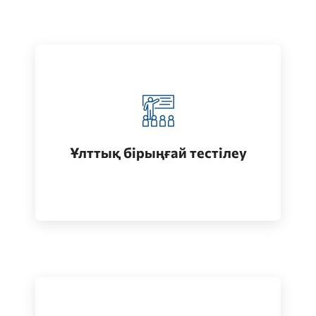
Қазақстанда жоғары білім алу
(бакалавриат)
Ұлттық бірыңғай тестілеу
Өту