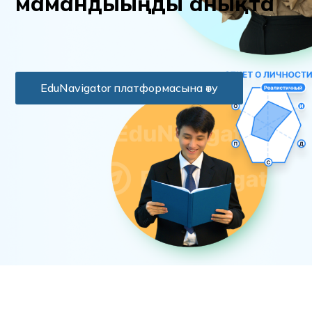
м
а
м
а
н
д
ы
ы
ң
д
ы
а
н
ы
қ
т
а
EduNavigator платформасына өту