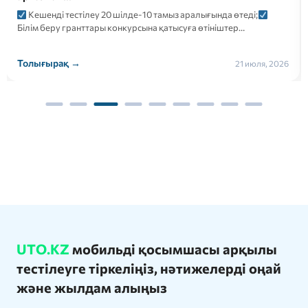
Кешенді тестілеу 20 шілде-10 тамыз аралығында өтеді;
Білім беру гранттары конкурсына қатысуға өтініштер…
Толығырақ →
21 июля, 2026
UTO.KZ
мобильді қосымшасы арқылы
тестілеуге тіркеліңіз, нәтижелерді оңай
және жылдам алыңыз