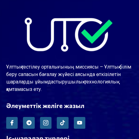
Ұлттық тестілеу орталығының миссиясы – Ұлттық білім
беру сапасын бағалау жүйесі аясында өткізілетін
шараларды ұйымдастырушылық-технологиялық
қамтамасыз ету.
Әлеуметтік желіге жазыл
Іс-шаралар түрлері