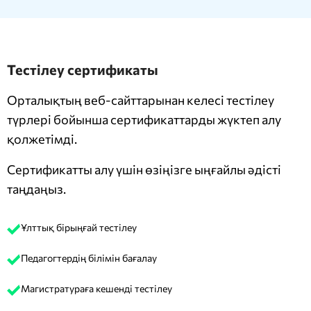
Тестілеу сертификаты
Орталықтың веб-сайттарынан келесі тестілеу
түрлері бойынша сертификаттарды жүктеп алу
қолжетімді.
Сертификатты алу үшін өзіңізге ыңғайлы әдісті
таңдаңыз.
Ұлттық бірыңғай тестілеу
Педагогтердің білімін бағалау
Магистратураға кешенді тестілеу