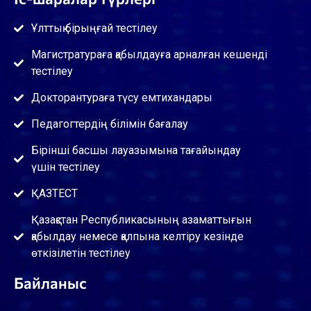
Ұлттық бірыңғай тестілеу
Магистратураға қабылдауға арналған кешенді
тестілеу
Докторантураға түсу емтихандары
Педагогтердің білімін бағалау
Бірінші басшы лауазымына тағайындау
үшін тестілеу
ҚАЗТЕСТ
Қазақстан Республикасының азаматтығын
қабылдау немесе қалпына келтіру кезінде
өткізілетін тестілеу
Байланыс