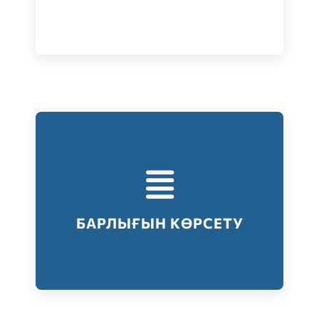
Тестілеудің барлық түрлері
Барлығын көрсету
БАРЛЫҒЫН КӨРСЕТУ