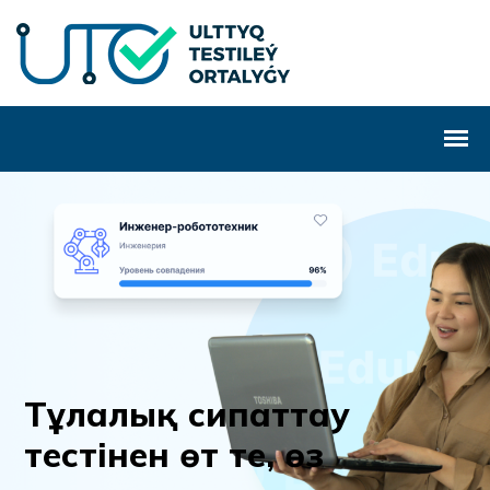
Т
ұ
л
а
л
ы
қ
с
и
п
а
т
т
а
у
т
е
с
т
і
н
е
н
ө
т
т
е
,
ө
з