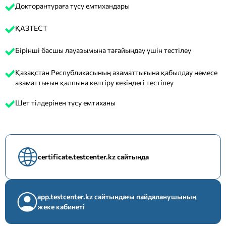
Докторантураға түсу емтихандары
ҚАЗТЕСТ
Бірінші басшы лауазымына тағайындау үшін тестілеу
Қазақстан Республикасының азаматтығына қабылдау немесе
азаматтығын қалпына келтіру кезіндегі тестілеу
Шет тілдерінен түсу емтиханы
certificate.testcenter.kz сайтында
app.testcenter.kz сайтындағы пайдаланушының
жеке кабинеті