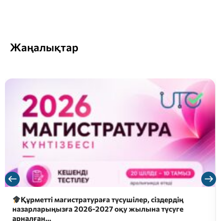
Жаңалықтар
Құрметті магистратураға түсушілер, сіздердің
назарларыңызға 2026-2027 оқу жылына түсуге
арналған…