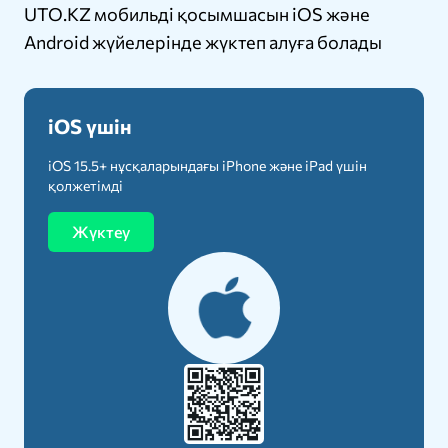
UTO.KZ мобильді қосымшасын iOS және
Android жүйелерінде жүктеп алуға болады
iOS үшін
iOS 15.5+ нұсқаларындағы iPhone және iPad үшін
қолжетімді
Жүктеу