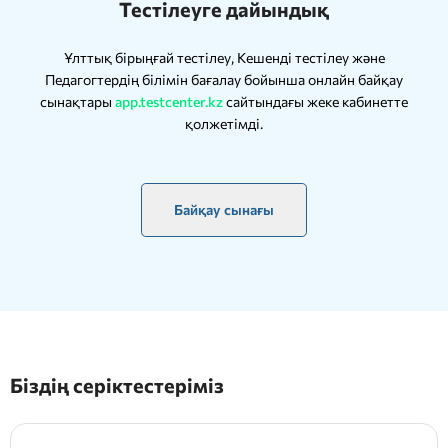
Тестілеуге дайындық
Ұлттық бірыңғай тестілеу, Кешенді тестілеу және
Педагогтердің білімін бағалау бойынша онлайн байқау
сынақтары
app.testcenter.kz
сайтындағы жеке кабинетте
қолжетімді.
Байқау сынағы
Біздің серіктестеріміз