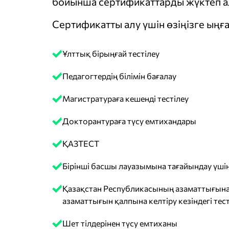
бойынша сертификаттарды жүктеп ал
Сертификатты алу үшін өзіңізге ыңға
Ұлттық бірыңғай тестілеу
Педагогтердің білімін бағалау
Магистратураға кешенді тестілеу
Докторантураға түсу емтихандары
ҚАЗТЕСТ
Бірінші басшы лауазымына тағайындау үшін
Қазақстан Республикасының азаматтығына
азаматтығын қалпына келтіру кезіндегі тест
Шет тілдерінен түсу емтиханы