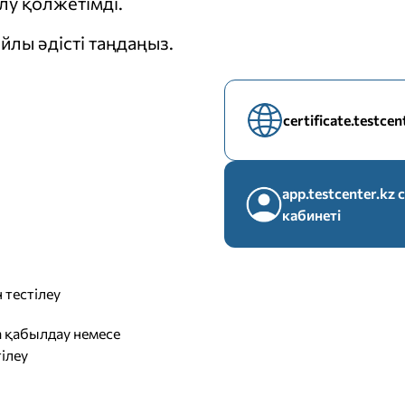
у қолжетімді.
йлы әдісті таңдаңыз.
certificate.testce
app.testcenter.k
кабинеті
 тестілеу
 қабылдау немесе
ілеу