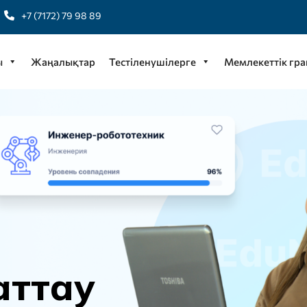
+7 (7172) 79 98 89
ы
Жаңалықтар
Тестіленушілерге
Мемлекеттік гра
а
т
т
а
у