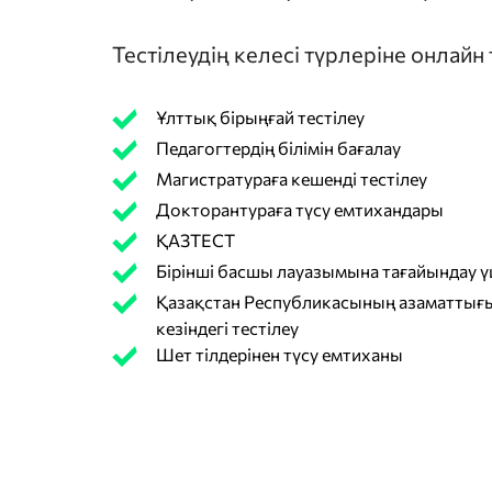
Тестілеудің келесі түрлеріне онлайн
Ұлттық бірыңғай тестілеу
Педагогтердің білімін бағалау
Магистратураға кешенді тестілеу
Докторантураға түсу емтихандары
ҚАЗТЕСТ
Бірінші басшы лауазымына тағайындау үш
Қазақстан Республикасының азаматтығы
кезіндегі тестілеу
Шет тілдерінен түсу емтиханы