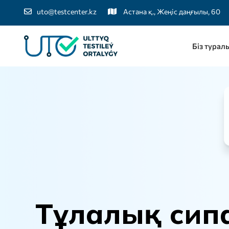
uto@testcenter.kz
Астана қ., Жеңіс даңғылы, 60
Біз турал
Т
ұ
л
а
л
ы
қ
с
и
п