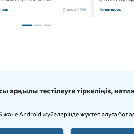
ырақ →
Толығырақ →
21 июля, 2026
 арқылы тестілеуге тіркеліңіз, нәт
 және Android жүйелерінде жүктеп алуға бола