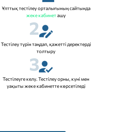
Ұлттық тестілеу орталығының сайтында
жеке кабинет
ашу
2
Тестілеу түрін таңдап, қажетті деректерді
толтыру
3
Тестілеуге келу. Тестілеу орны, күні мен
уақыты жеке кабинетте көрсетіледі