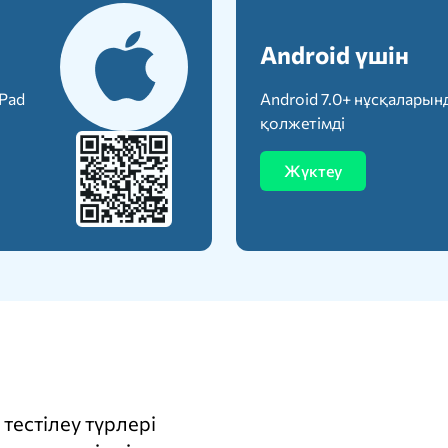
Android үшін
iPad
Android 7.0+ нұсқаларын
қолжетімді
Жүктеу
тестілеу түрлері