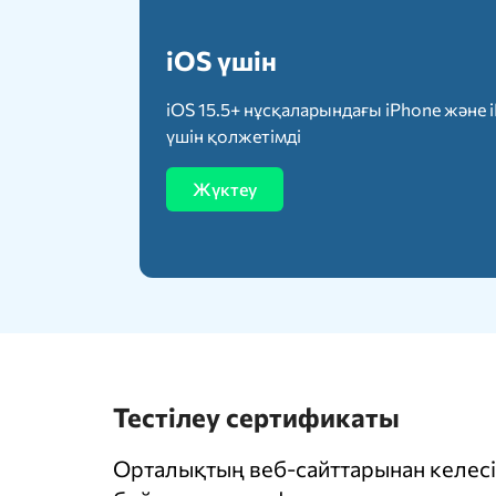
iOS үшін
iOS 15.5+ нұсқаларындағы iPhone және 
үшін қолжетімді
Жүктеу
Тестілеу сертификаты
Орталықтың веб-сайттарынан келесі 