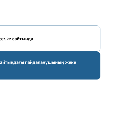
nter.kz сайтында
z сайтындағы пайдаланушының жеке