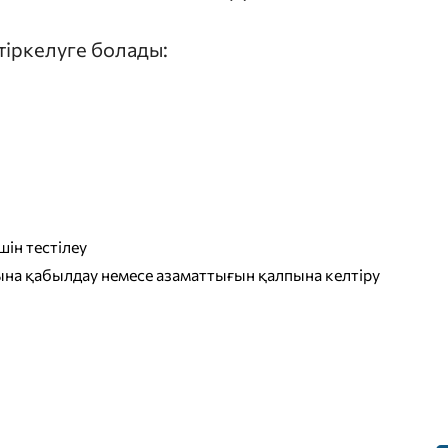
 тіркелуге болады:
ін тестілеу
на қабылдау немесе азаматтығын қалпына келтіру