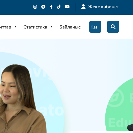
Жеке кабинет
нттар
Статистика
Байланыс