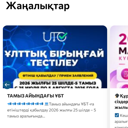
Жаңалықтар
Құрметті магистратураға түсушілер,
2026 
сіздердің назарларыңызға 2026-2027 оқу
түсуш
жылына түсуге арналған…
форм
Кешенді тестілеу 20 шілде-10 тамыз
2026
аралығында өтеді;
Білім беру гранттары
үмітке
конкурсына қатысуға өтініштер…
ҚАЗТЕС