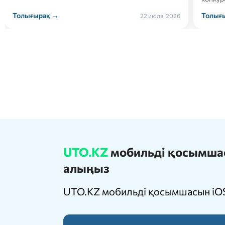
Толығырақ →
Толығ
21 июля, 2026
UTO.KZ
мобильді қосымшасы
алыңыз
UTO.KZ мобильді қосымшасын iOS