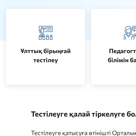
Педагогт
Қазақстанда жоғары білім
аттестац
алу (бакалавриат)
кезеңдерін
Ұлттық бірыңғай
Педагогт
Өту
тестілеу
білімін б
Өту
Тестілеуге қалай тіркелуге б
Тестілеуге қатысуға өтінішті Ортал