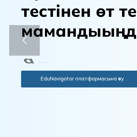
т
е
с
т
і
н
е
н
ө
т
т
е
м
а
м
а
н
д
ы
ы
ң
д
а
н
ы
қ
т
а
EduNavigator платформасына өту