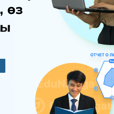
,
ө
з
ы