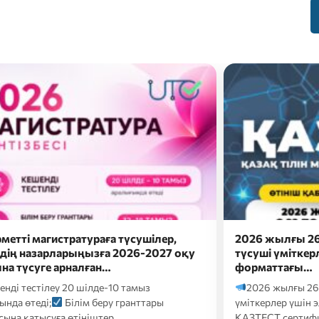
жылғы 26 шілдеде докторантураға
Сәлем, бола
і үміткерлер үшін электронды
Болашақ мама
аттағы…
ба?
Онда eduna
 жылғы 26 шілдеде докторантураға түсуші
кәсіби бағдарлау т
рлер үшін электронды форматтағы
Т сертификаттық тестілеуі келесі…