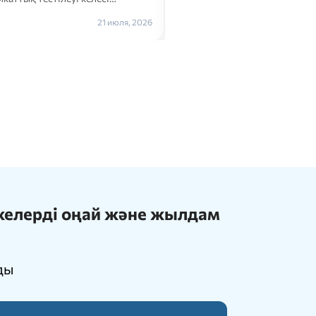
Толығырақ →
21 июля, 2026
ижелерді оңай және жылдам
ды