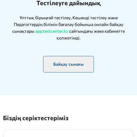
Тестілеуге дайындық
Ұлттық бірыңғай тестілеу, Кешенді тестілеу және
Педагогтердің білімін бағалау бойынша онлайн байқау
сынақтары
app.testcenter.kz
сайтындағы жеке кабинетте
қолжетімді.
Байқау сынағы
Біздің серіктестеріміз