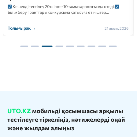
Кешенді тестілеу 20 шілде-10 тамыз аралығында өтеді;
Білім беру гранттары конкурсына қатысуға өтініштер…
Толығырақ →
21 июля, 2026
UTO.KZ
мобильді қосымшасы арқылы
тестілеуге тіркеліңіз, нәтижелерді оңай
және жылдам алыңыз