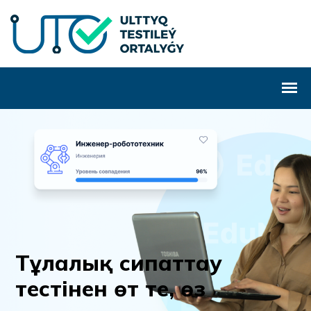
Т
ұ
л
а
л
ы
қ
с
и
п
а
т
т
а
у
т
е
с
т
і
н
е
н
ө
т
т
е
,
ө
з