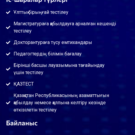
Ұлттық бірыңғай тестілеу
Магистратураға қабылдауға арналған кешенді
тестілеу
Докторантураға түсу емтихандары
Педагогтердің білімін бағалау
Бірінші басшы лауазымына тағайындау
үшін тестілеу
ҚАЗТЕСТ
Қазақстан Республикасының азаматтығын
қабылдау немесе қалпына келтіру кезінде
өткізілетін тестілеу
Байланыс