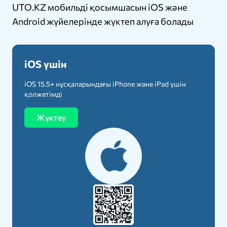
UTO.KZ мобильді қосымшасын iOS және
Android жүйелерінде жүктеп алуға болады
iOS үшін
iOS 15.5+ нұсқаларындағы iPhone және iPad үшін
қолжетімді
Жүктеу