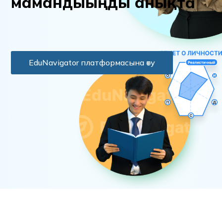
м
а
м
а
н
д
ы
ы
ң
д
ы
а
н
ы
қ
т
а
EduNavigator платформасына өту