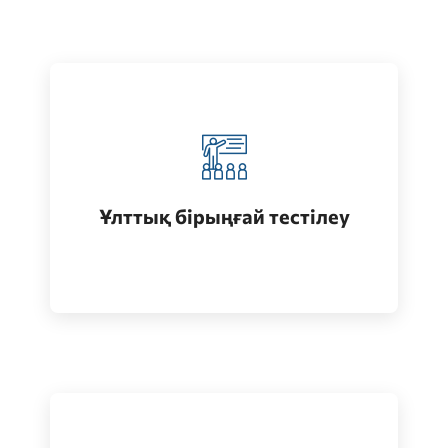
Қазақстанда жоғары білім алу
(бакалавриат)
Ұлттық бірыңғай тестілеу
Өту