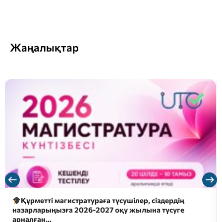
Жаңалықтар
Құрметті магистратураға түсушілер, сіздердің
назарларыңызға 2026-2027 оқу жылына түсуге
арналған…