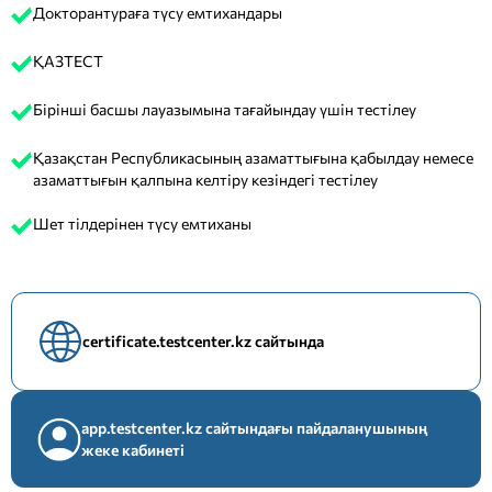
Докторантураға түсу емтихандары
ҚАЗТЕСТ
Бірінші басшы лауазымына тағайындау үшін тестілеу
Қазақстан Республикасының азаматтығына қабылдау немесе
азаматтығын қалпына келтіру кезіндегі тестілеу
Шет тілдерінен түсу емтиханы
certificate.testcenter.kz сайтында
app.testcenter.kz сайтындағы пайдаланушының
жеке кабинеті