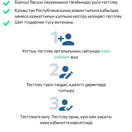
Бірінші басшы лауазымына тағайындау үшін тестілеу
Қазақстан Республикасының азаматтығына қабылдау
немесе азаматтығын қалпына келтіру кезіндегі тестілеу
Шет тілдерінен түсу емтиханы
1
Ұлттық тестілеу орталығының сайтында
жеке
кабинет
ашу
2
Тестілеу түрін таңдап, қажетті деректерді
толтыру
3
Тестілеуге келу. Тестілеу орны, күні мен уақыты
жеке кабинетте көрсетіледі