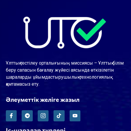
Ұлттық тестілеу орталығының миссиясы – Ұлттық білім
беру сапасын бағалау жүйесі аясында өткізілетін
шараларды ұйымдастырушылық-технологиялық
қамтамасыз ету.
Әлеуметтік желіге жазыл
Іс-шаралар түрлері