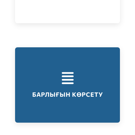
Тестілеудің барлық түрлері
Барлығын көрсету
БАРЛЫҒЫН КӨРСЕТУ