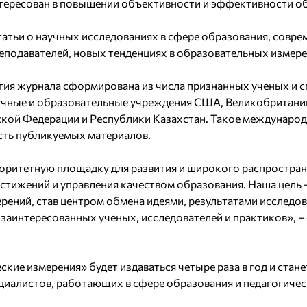
нтересован в повышении объективности и эффективности о
атьи о научных исследованиях в сфере образования, совре
еподавателей, новых тенденциях в образовательных измере
гия журнала сформирована из числа признанных ученых и 
чные и образовательные учреждения США, Великобритании
ской Федерации и Республики Казахстан. Такое междунаро
сть публикуемых материалов.
оритетную площадку для развития и широкого распростран
тижений и управления качеством образования. Наша цель –
рений, став центром обмена идеями, результатами исследо
 заинтересованных ученых, исследователей и практиков», 
кие измерения» будет издаваться четыре раза в год и ст
циалистов, работающих в сфере образования и педагогичес