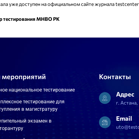
ла уже доступен на официальном сайте журнала testcenter-
р тестирования МНВО РК
 мероприятий
Контакты
ное национальное тестирование
Адрес
плексное тестирование для
г. Астана
тупления в магистратуру
Email
упительный экзамен в
uto@testc
торантуру