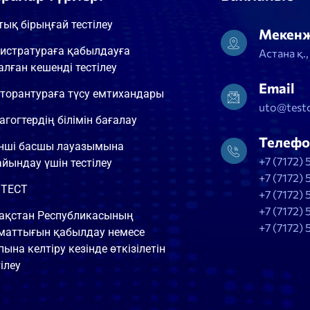
тық бірыңғай тестілеу
Мекен
истратураға қабылдауға
Астана қ.
алған кешенді тестілеу
Email
торантураға түсу емтихандары
uto@testc
агогтердің білімін бағалау
Телефо
інші басшы лауазымына
+7 (7172) 
айындау үшін тестілеу
+7 (7172) 
ТЕСТ
+7 (7172) 
+7 (7172) 
ақстан Республикасының
+7 (7172) 
маттығын қабылдау немесе
пына келтіру кезінде өткізілетін
ілеу