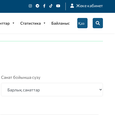
Жеке кабинет
нттар
Статистика
Байланыс
Санат бойынша сүзу