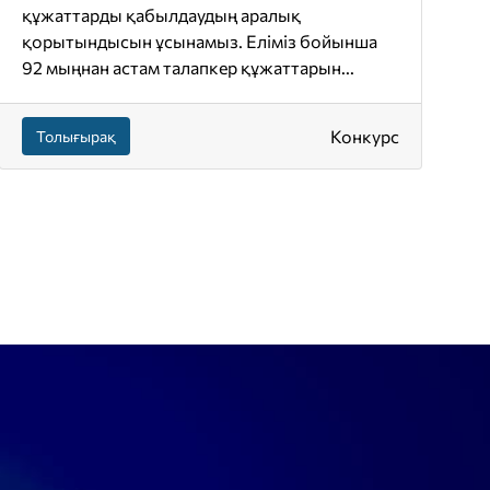
құжаттарды қабылдаудың аралық
қорытындысын ұсынамыз. Еліміз бойынша
92 мыңнан астам талапкер құжаттарын...
Конкурс
Толығырақ