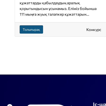
құжаттарды қабылдаудың аралық
қорытындысын ұсынамыз. Еліміз бойынша
111 мыңға жуық талапкер құжаттарын...
Конкурс
Толығырақ
Іс-ш