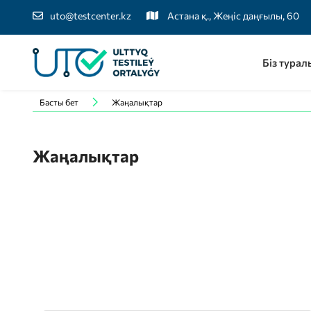
uto@testcenter.kz
Астана қ., Жеңіс даңғылы, 60
Біз турал
Басты бет
Жаңалықтар
Жаңалықтар