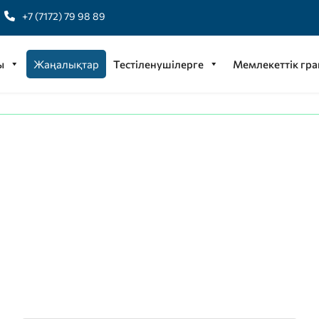
+7 (7172) 79 98 89
ы
Жаңалықтар
Тестіленушілерге
Мемлекеттік гра