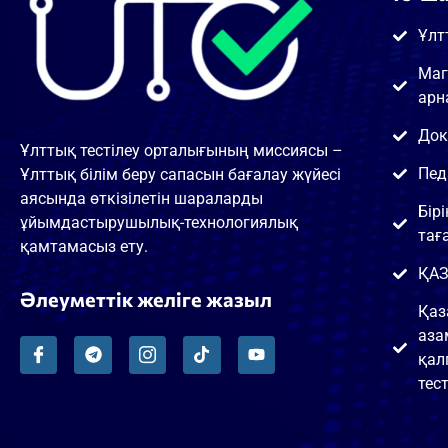
Ұлт
Маг
арн
Док
Ұлттық тестілеу орталығының миссиясы –
Пед
Ұлттық білім беру сапасын бағалау жүйесі
аясында өткізілетін шараларды
Бір
ұйымдастырушылық-технологиялық
тағ
қамтамасыз ету.
ҚАЗ
Әлеуметтік желіге жазыл
Қаз
аза
қал
тест