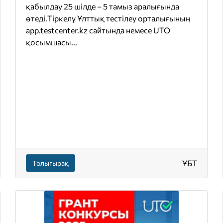
қабылдау 25 шілде – 5 тамыз аралығында
өтеді.Тіркелу Ұлттық тестілеу орталығының
app.testcenter.kz сайтында немесе UTO
қосымшасы...
ҰБТ
Толығырақ