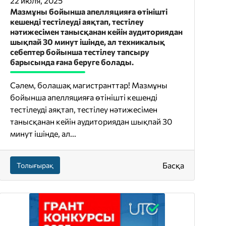
22 июля, 2025
Мазмұны бойынша апелляцияға өтінішті
кешенді тестілеуді аяқтап, тестілеу
нәтижесімен танысқанан кейін аудиториядан
шықпай 30 минут ішінде, ал техникалық
себептер бойынша тестілеу тапсыру
барысында ғана беруге болады.
Сәлем, болашақ магистранттар! Мазмұны
бойынша апелляцияға өтінішті кешенді
тестілеуді аяқтап, тестілеу нәтижесімен
танысқанан кейін аудиториядан шықпай 30
минут ішінде, ал...
Басқа
Толығырақ