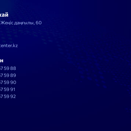
жай
, Жеңіс даңғылы, 60
enter.kz
н
57 59 88
57 59 89
57 59 90
57 59 91
57 59 92