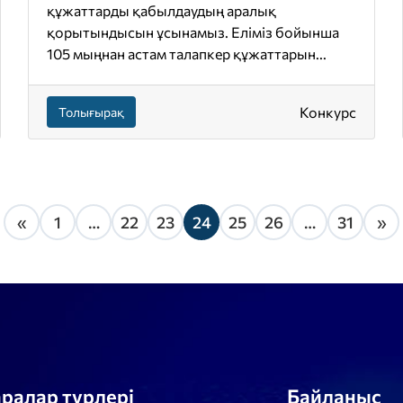
құжаттарды қабылдаудың аралық
қорытындысын ұсынамыз. Еліміз бойынша
105 мыңнан астам талапкер құжаттарын...
Конкурс
Толығырақ
«
1
…
22
23
24
25
26
…
31
»
аралар түрлері
Байланыс