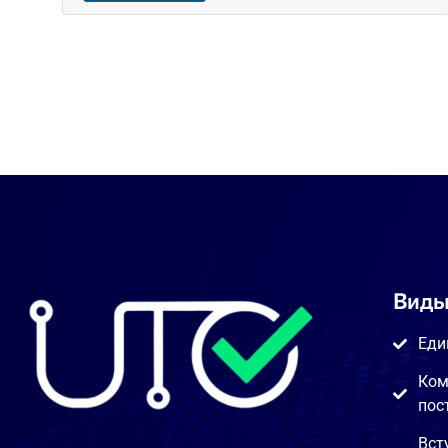
Виды
Еди
Ком
пос
Вст