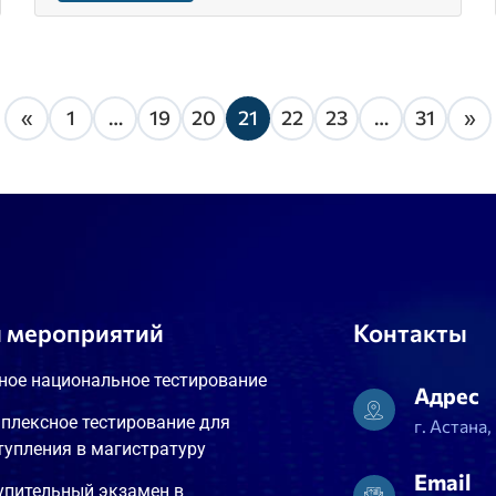
«
1
…
19
20
21
22
23
…
31
»
 мероприятий
Контакты
ное национальное тестирование
Адрес
плексное тестирование для
г. Астана
тупления в магистратуру
Email
упительный экзамен в