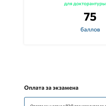
результатами вступительного экзамена, 
для докторантуры
При подаче документов поступающий ука
75
баллов
Оплата за экзамена
Оплата за участие в ВЭД производится во 