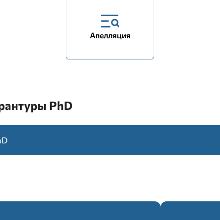
Апелляция
орантуры PhD
hD
3
100
Экзаменационных
Максимальный балл