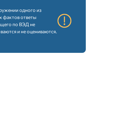
(в минутах)
ружении одного из
х фактов ответы
у по программе докторов
щего по ВЭД не
ваются и не оцениваются.
БАЛЛЫ
ией
30
20
50
 профилю ГОП поступающего направляются
й день после его проведения. С