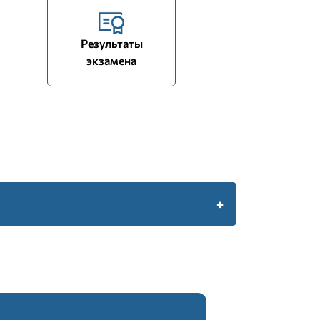
Результаты
экзамена
210
Время тестирования