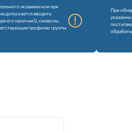
вопросов
ельного экзамена или при
При обна
не допускается вводить
указанны
ри его наличии)), символы,
темы оценок для поступления в докторантур
поступаю
ответствующие профилю группы
философии (PhD)
обрабаты
БЛОК ЭКЗАМЕНА
беседование с поступающим, проводимое экзаменационной комисс
ОВПО
Эссе
Экзамен по профилю группы образовательной программы
, ответы по блокам эссе и экзаменационных вопросов по
ультаты вступительного экзамена объявляются на следующи