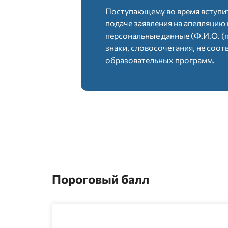
Поступающему во время вступит
подаче заявления на апелляцию 
персональные данные (Ф.И.О. (п
Шкала 100-балльной сис
знаки, словосочетания, не со
образовательных программ.
№
Со
1
2
3
Пороговый балл
По завершению вступительного экзамена
в ОВПО для обработки и оценивания. Рез