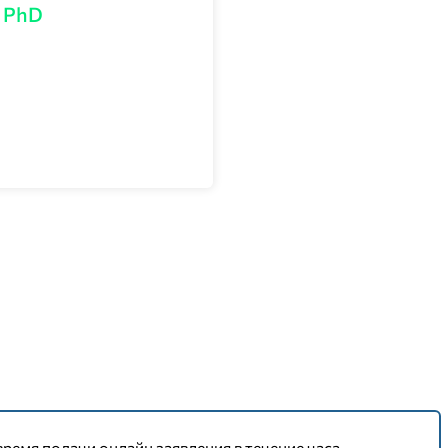
поступающие ознакамливаются в личном кабинете.
 PhD
зывает один ОВПО и одну группу образовательных програ
время подачи онлайн заявления в течение часа.