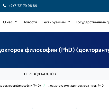
+7 (7172) 79 98 89
О нас
Новости
Тестируемым
Государственные 
докторов философии (PhD) (докторант
ПЕРЕВОД БАЛЛОВ
ме докторов философии (PhD)
Формат экзамена для докторантуры PhD