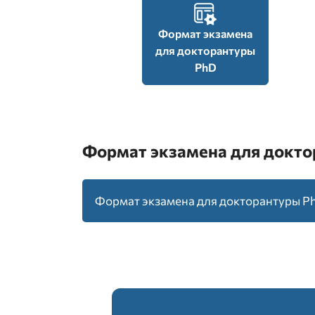
Формат экзамена
для докторантуры
PhD
Формат экзамена для докт
Формат экзамена для докторантуры P
3
Количество блоков