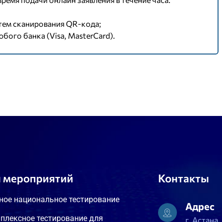
тем сканирования QR-кода;
ого банка (Visa, MasterCard).
 мероприятий
Контакты
ное национальное тестирование
Адрес
плексное тестирование для
г. Астана