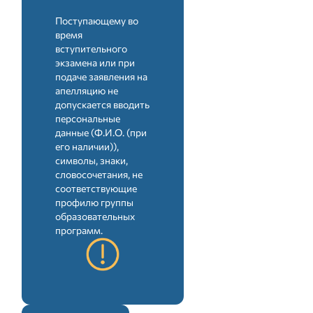
Поступающему во
время
3
вступительного
экзамена или при
Экзаменационных вопросов
подаче заявления на
апелляцию не
допускается вводить
80
персональные
данные (Ф.И.О. (при
Максимальный балл
его наличии)),
символы, знаки,
словосочетания, не
соответствующие
150
профилю группы
образовательных
Время тестирования (в минутах)
программ.
Шкала 80-балльной системы оценок для
поступления в докторантуру по
программе докторов по профилю, в том