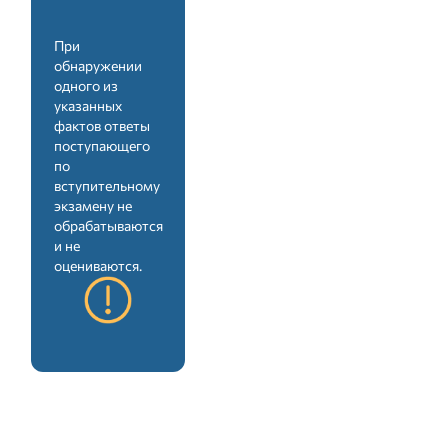
числе по программам индустриального
PhD
При
обнаружении
одного из
№
БЛОК ЭКЗАМЕНА
БАЛЛЫ
указанных
фактов ответы
Собеседование с
поступающего
поступающим,
по
1
проводимое
25
вступительному
экзаменационной
экзамену не
комиссией ОВПО
обрабатываются
Экзамен по
и не
профилю группы
оцениваются.
2
50
образовательной
программы
*ПРИ НАЛИЧИИ РЕКОМЕНДАТЕЛЬНОГО
ПИСЬМА ОТ ПРЕДПРИЯТИЙ И
ОРГАНИЗАЦИЙ НАЧИСЛЯЮТСЯ
ДОПОЛНИТЕЛЬНЫЕ
5 БАЛЛОВ.