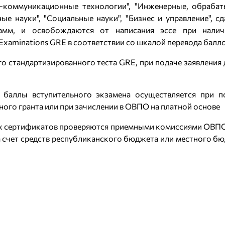
о-коммуникационные технологии", "Инженерные, обрабат
ые науки", "Социальные науки", "Бизнес и управление",
амм, и освобождаются от написания эссе при налич
Examinations GRE в соответствии со шкалой перевода балло
стандартизированного теста GRE, при подаче заявления 
 баллы вступительного экзамена осуществляется при по
ого гранта или при зачислении в ОВПО на платной основе
х сертификатов проверяются приемными комиссиями ОВПО п
 счет средств республиканского бюджета или местного бю