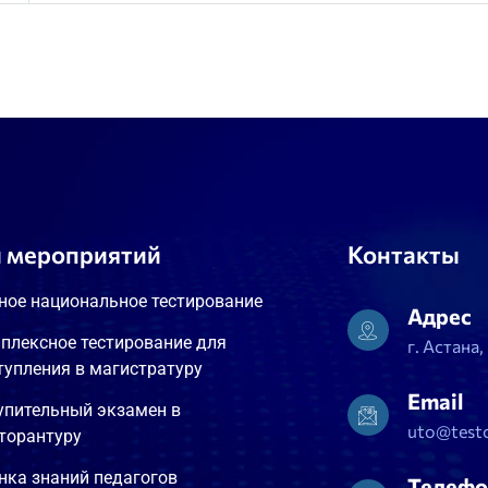
 мероприятий
Контакты
ное национальное тестирование
Адрес
плексное тестирование для
г. Астана
тупления в магистратуру
Email
упительный экзамен в
uto@testc
торантуру
нка знаний педагогов
Телефо