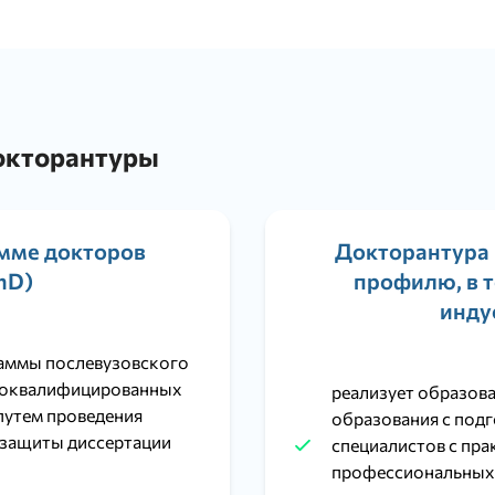
окторантуры
мме докторов
Докторантура 
hD)
профилю, в 
инду
раммы послевузовского
коквалифицированных
реализует образов
путем проведения
образования с по
 защиты диссертации
специалистов с пр
профессиональных 