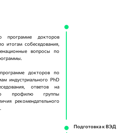
о программе докторов
о итогам собеседования,
менационные вопросы по
рограммы.
 программе докторов по
мам индустриального PhD
седования, ответов на
по профилю группы
ичия рекомендательного
.
Подготовка к ВЭД