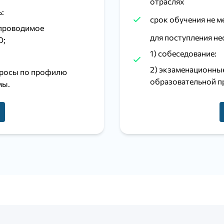
отраслях
:
срок обучения не ме
 проводимое
для поступления не
О;
1) собеседование:
2) экзаменационны
просы по профилю
образовательной п
мы.