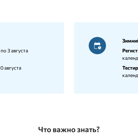
Зимни
 по 3 августа
Регист
календ
20 августа
Тестир
календ
Что важно знать?