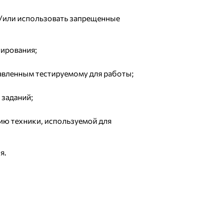
и/или использовать запрещенные
тирования;
авленным тестируемому для работы;
 заданий;
ию техники, используемой для
я.