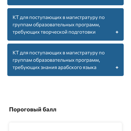
КТ для поступающих в магистратуру по
группам образовательных программ,
4
требующих творческой подготовки
Количество дисциплин
КТ для поступающих в магистратуру по
130
группам образовательных программ,
2
требующих знания арабского языка
Всего тестовых заданий
Количество дисциплин
150
80
3
Максимальный балл
Всего тестовых заданий
Количество дисциплин
Пороговый балл
235
80
80