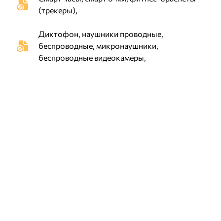
(трекеры),
Диктофон, наушники проводные,
беспроводные, микронаушники,
беспроводные видеокамеры,
GPS (ДжиПиЭс) навигаторы, GPS
(ДжиПиЭс) трекеры, устройства удаленного
управления,
Устройста обмена информацией,
работающие в следующих стандартах: GSM
(ДжиСиМ), 3G (3 Джи), 4G (4 Джи), 5G (5
Джи), VHF (ВиЭйчЭф), UHF (ЮЭйчЭф), Wi-
Fi (Вай-фай), GPS (ДжиПиЭс), Bluetooth
(Блютуз), Dect (Дект);