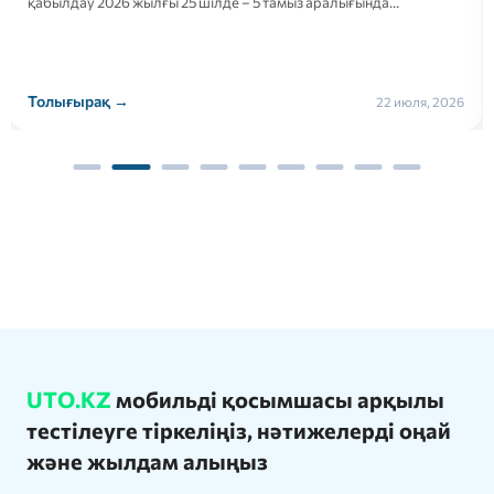
Кешенді тестілеу 20 шілде-10 тамыз аралығында өтеді;
Білім беру гранттары конкурсына қатысуға өтініштер…
Толығырақ →
21 июля, 2026
UTO.KZ
мобильді қосымшасы арқылы
тестілеуге тіркеліңіз, нәтижелерді оңай
және жылдам алыңыз