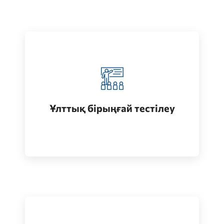
Қазақстанда жоғары білім алу
(бакалавриат)
Ұлттық бірыңғай тестілеу
Өту