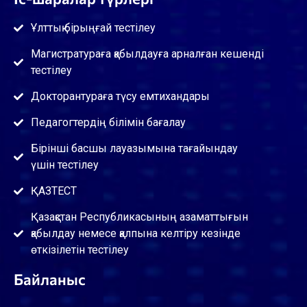
Ұлттық бірыңғай тестілеу
Магистратураға қабылдауға арналған кешенді
тестілеу
Докторантураға түсу емтихандары
Педагогтердің білімін бағалау
Бірінші басшы лауазымына тағайындау
үшін тестілеу
ҚАЗТЕСТ
Қазақстан Республикасының азаматтығын
қабылдау немесе қалпына келтіру кезінде
өткізілетін тестілеу
Байланыс