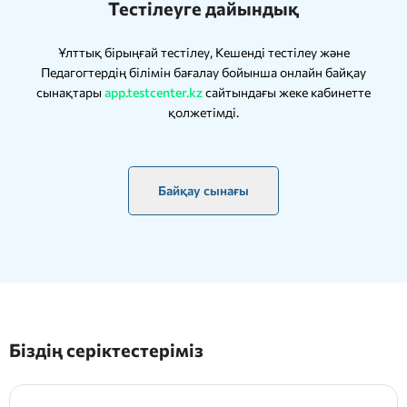
Тестілеуге дайындық
Ұлттық бірыңғай тестілеу, Кешенді тестілеу және
Педагогтердің білімін бағалау бойынша онлайн байқау
сынақтары
app.testcenter.kz
сайтындағы жеке кабинетте
қолжетімді.
Байқау сынағы
Біздің серіктестеріміз