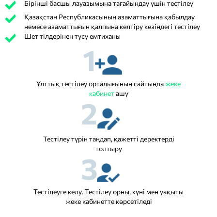
Бірінші басшы лауазымына тағайындау үшін тестілеу
Қазақстан Республикасының азаматтығына қабылдау
немесе азаматтығын қалпына келтіру кезіндегі тестілеу
Шет тілдерінен түсу емтиханы
1
Ұлттық тестілеу орталығының сайтында
жеке
кабинет
ашу
2
Тестілеу түрін таңдап, қажетті деректерді
толтыру
3
Тестілеуге келу. Тестілеу орны, күні мен уақыты
жеке кабинетте көрсетіледі