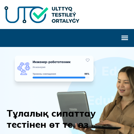
Т
ұ
л
а
л
ы
қ
с
и
п
а
т
т
а
у
т
е
с
т
і
н
е
н
ө
т
т
е
,
ө
з