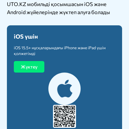
UTO.KZ мобильді қосымшасын iOS және
Android жүйелерінде жүктеп алуға болады
iOS үшін
iOS 15.5+ нұсқаларындағы iPhone және iPad үшін
қолжетімді
Жүктеу