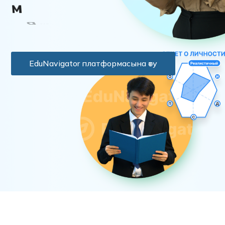
м
а
м
а
н
д
ы
ы
ң
д
ы
EduNavigator платформасына өту