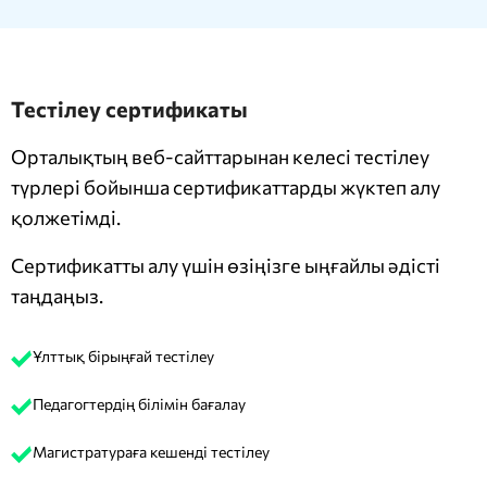
Тестілеу сертификаты
Орталықтың веб-сайттарынан келесі тестілеу
түрлері бойынша сертификаттарды жүктеп алу
қолжетімді.
Сертификатты алу үшін өзіңізге ыңғайлы әдісті
таңдаңыз.
Ұлттық бірыңғай тестілеу
Педагогтердің білімін бағалау
Магистратураға кешенді тестілеу