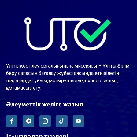
Ұлттық тестілеу орталығының миссиясы – Ұлттық білім
беру сапасын бағалау жүйесі аясында өткізілетін
шараларды ұйымдастырушылық-технологиялық
қамтамасыз ету.
Әлеуметтік желіге жазыл
Іс-шаралар түрлері