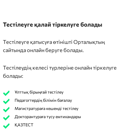
Тестілеуге қалай тіркелуге болады
Тестілеуге қатысуға өтінішті Орталықтың
сайтында онлайн беруге болады.
Тестілеудің келесі түрлеріне онлайн тіркелуге
болады:
Ұлттық бірыңғай тестілеу
Педагогтердің білімін бағалау
Магистратураға кешенді тестілеу
Докторантураға түсу емтихандары
ҚАЗТЕСТ