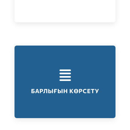
Тестілеудің барлық түрлері
Барлығын көрсету
БАРЛЫҒЫН КӨРСЕТУ