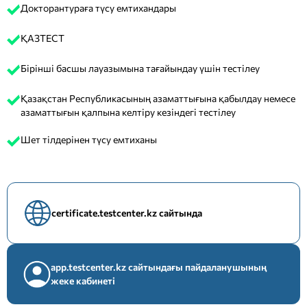
Докторантураға түсу емтихандары
ҚАЗТЕСТ
Бірінші басшы лауазымына тағайындау үшін тестілеу
Қазақстан Республикасының азаматтығына қабылдау немесе
азаматтығын қалпына келтіру кезіндегі тестілеу
Шет тілдерінен түсу емтиханы
certificate.testcenter.kz сайтында
app.testcenter.kz сайтындағы пайдаланушының
жеке кабинеті