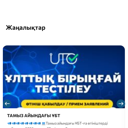
Жаңалықтар
Құрметті магистратураға түсушілер, сіздердің
назарларыңызға 2026-2027 оқу жылына түсуге
арналған…