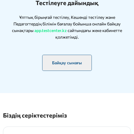
Тестілеуге дайындық
Ұлттық бірыңғай тестілеу, Кешенді тестілеу және
Педагогтердің білімін бағалау бойынша онлайн байқау
сынақтары
app.testcenter.kz
сайтындағы жеке кабинетте
қолжетімді.
Байқау сынағы
Біздің серіктестеріміз