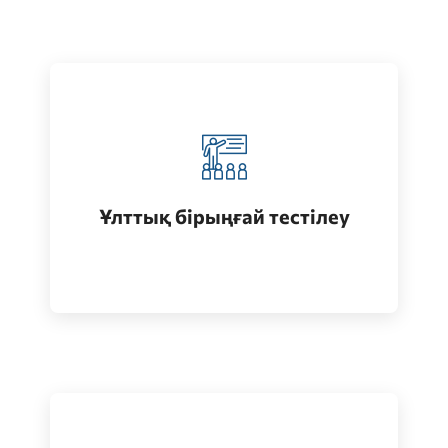
Қазақстанда жоғары білім алу
(бакалавриат)
Ұлттық бірыңғай тестілеу
Өту