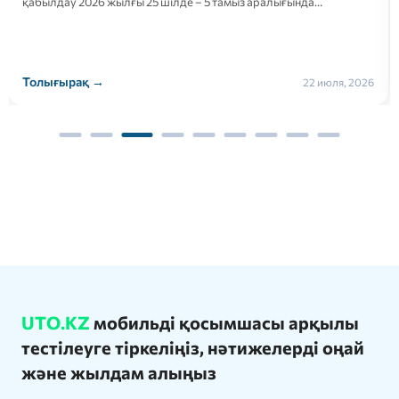
қабылдау 2026 жылғы 25 шілде – 5 тамыз аралығында…
Толығырақ →
22 июля, 2026
UTO.KZ
мобильді қосымшасы арқылы
тестілеуге тіркеліңіз, нәтижелерді оңай
және жылдам алыңыз