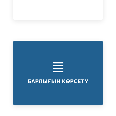
Тестілеудің барлық түрлері
Барлығын көрсету
БАРЛЫҒЫН КӨРСЕТУ