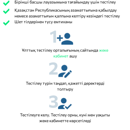
Бірінші басшы лауазымына тағайындау үшін тестілеу
Қазақстан Республикасының азаматтығына қабылдау
немесе азаматтығын қалпына келтіру кезіндегі тестілеу
Шет тілдерінен түсу емтиханы
1
Ұлттық тестілеу орталығының сайтында
жеке
кабинет
ашу
2
Тестілеу түрін таңдап, қажетті деректерді
толтыру
3
Тестілеуге келу. Тестілеу орны, күні мен уақыты
жеке кабинетте көрсетіледі