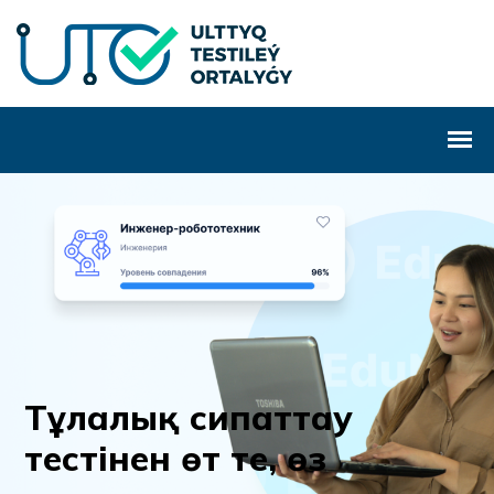
Т
ұ
л
а
л
ы
қ
с
и
п
а
т
т
а
у
т
е
с
т
і
н
е
н
ө
т
т
е
,
ө
з