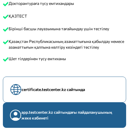
Докторантураға түсу емтихандары
ҚАЗТЕСТ
Бірінші басшы лауазымына тағайындау үшін тестілеу
Қазақстан Республикасының азаматтығына қабылдау немесе
азаматтығын қалпына келтіру кезіндегі тестілеу
Шет тілдерінен түсу емтиханы
certificate.testcenter.kz сайтында
app.testcenter.kz сайтындағы пайдаланушының
жеке кабинеті