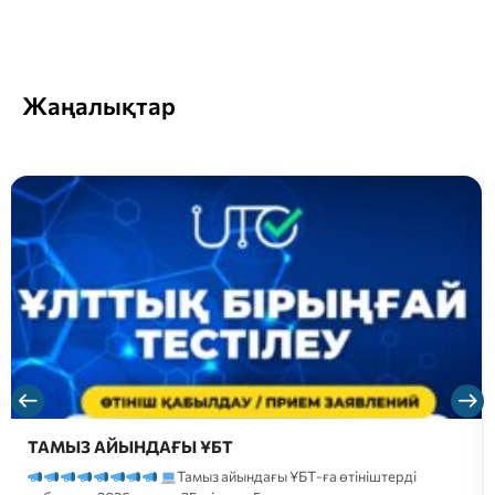
Жаңалықтар
ТАМЫЗ АЙЫНДАҒЫ ҰБТ
Тамыз айындағы ҰБТ-ға өтініштерді