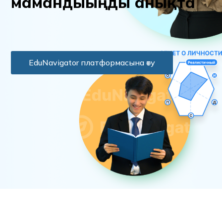
м
а
м
а
н
д
ы
ы
ң
д
ы
а
н
ы
қ
т
а
EduNavigator платформасына өту