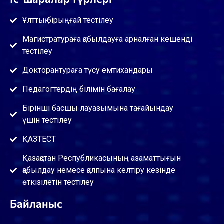
Ұлттық бірыңғай тестілеу
Магистратураға қабылдауға арналған кешенді
тестілеу
Докторантураға түсу емтихандары
Педагогтердің білімін бағалау
Бірінші басшы лауазымына тағайындау
үшін тестілеу
ҚАЗТЕСТ
Қазақстан Республикасының азаматтығын
қабылдау немесе қалпына келтіру кезінде
өткізілетін тестілеу
Байланыс