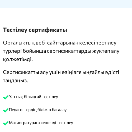
Тестілеу сертификаты
Орталықтың веб-сайттарынан келесі тестілеу
түрлері бойынша сертификаттарды жүктеп алу
қолжетімді.
Сертификатты алу үшін өзіңізге ыңғайлы әдісті
таңдаңыз.
Ұлттық бірыңғай тестілеу
Педагогтердің білімін бағалау
Магистратураға кешенді тестілеу