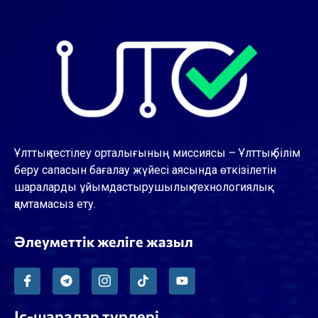
Ұлттық тестілеу орталығының миссиясы – Ұлттық білім
беру сапасын бағалау жүйесі аясында өткізілетін
шараларды ұйымдастырушылық-технологиялық
қамтамасыз ету.
Әлеуметтік желіге жазыл
Іс-шаралар түрлері