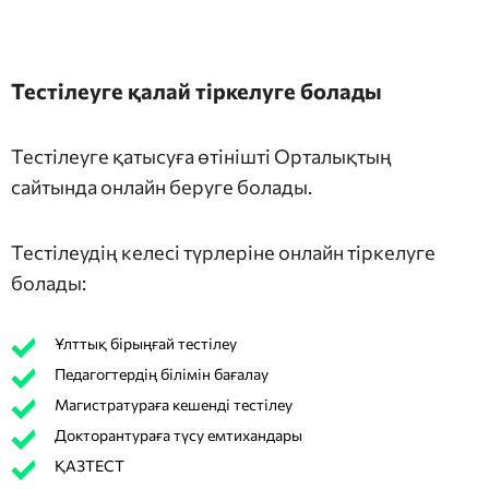
Тестілеуге қалай тіркелуге болады
Тестілеуге қатысуға өтінішті Орталықтың
сайтында онлайн беруге болады.
Тестілеудің келесі түрлеріне онлайн тіркелуге
болады:
Ұлттық бірыңғай тестілеу
Педагогтердің білімін бағалау
Магистратураға кешенді тестілеу
Докторантураға түсу емтихандары
ҚАЗТЕСТ