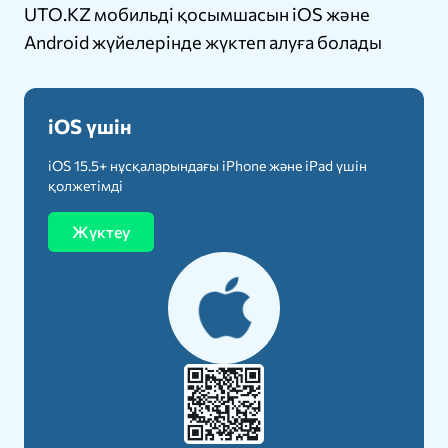
UTO.KZ мобильді қосымшасын iOS және
Android жүйелерінде жүктеп алуға болады
iOS үшін
iOS 15.5+ нұсқаларындағы iPhone және iPad үшін
қолжетімді
Жүктеу